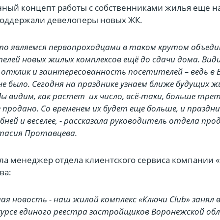
ный концепт работы с собственниками жилья еще на
оддержали девелоперы новых ЖК.
что являемся первопроходцами в таком крутом объеди
елей новых жилых комплексов ещё до сдачи дома. Вид
отклик и заинтересованность посетителей – ведь в 
не было. Сегодня на празднике узнаем ближе будущих 
Мы видим, как растет их число, всё-таки, больше тре
 продано. Со временем их будет еще больше, и праздн
ней и веселее, - рассказала руководитель отдела про
тасия Протавцева.
ла менеджер отдела клиентского сервиса компании 
ва:
шая новость - наш жилой комплекс «Ключи Club» занял
курсе единого реестра застройщиков Воронежской об