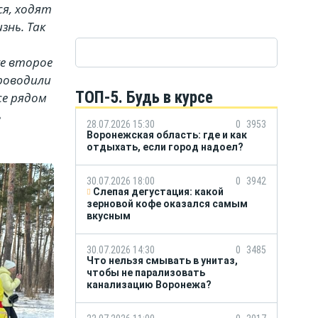
ся, ходят
знь. Так
же второе
роводили
ТОП-5. Будь в курсе
се рядом
ь
28.07.2026 15:30
0
3953
Воронежская область: где и как
отдыхать, если город надоел?
30.07.2026 18:00
0
3942
Слепая дегустация: какой
зерновой кофе оказался самым
вкусным
30.07.2026 14:30
0
3485
Что нельзя смывать в унитаз,
чтобы не парализовать
канализацию Воронежа?