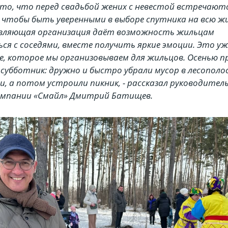
нято, что перед свадьбой жених с невестой встречают
, чтобы быть уверенными в выборе спутника на всю жи
авляющая организация даёт возможность жильцам
ся с соседями, вместе получить яркие эмоции. Это у
, которое мы организовываем для жильцов. Осенью п
субботник: дружно и быстро убрали мусор в лесополо
и, а потом устроили пикник, - рассказал руководител
омпании «Смайл» Дмитрий Батищев.