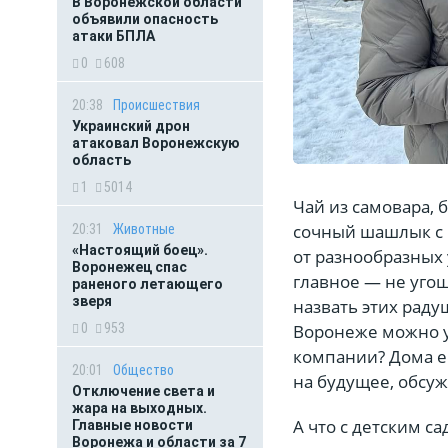
В Воронежской области
объявили опасность
атаки БПЛА
0
608
20:38
Происшествия
Украинский дрон
атаковал Воронежскую
область
1
5014
Чай из самовара, 
сочный шашлык с 
20:31
Животные
«Настоящий боец».
от разнообразных
Воронежец спас
главное — не угощ
раненого летающего
зверя
назвать этих раду
Воронеже можно у
0
953
компании? Дома е
20:01
Общество
на будущее, обсу
Отключение света и
жара на выходных.
А что с детским с
Главные новости
Воронежа и области за 7