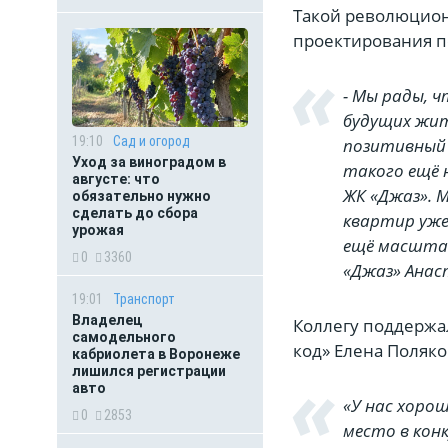
Такой революцион
проектирования п
- Мы рады, 
будущих жит
19:10
Сад и огород
позитивный 
Уход за виноградом в
такого ещё 
августе: что
ЖК «Джаз». 
обязательно нужно
сделать до сбора
квартир уже
урожая
ещё масштаб
0
3360
«Джаз» Анас
19:01
Транспорт
Владелец
Коллегу поддержа
самодельного
код» Елена Поляко
кабриолета в Воронеже
лишился регистрации
авто
«У нас хоро
0
2853
место в кон