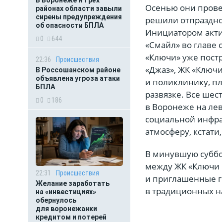
В Воронеже и трёх
Осенью они провел
районах области завыли
сирены предупреждения
решили отпраздно
об опасности БПЛА
Инициатором акти
0
644
«Смайл» во главе
«Ключи» уже пост
22:36
Происшествия
«Джаз», ЖК «Ключи
В Россошанском районе
объявлена угроза атаки
и поликлинику, п
БПЛА
развязке. Все шес
0
186
в Воронеже на лев
социальной инфра
атмосферу, кстати
В минувшую суббо
между ЖК «Ключи 
22:31
Происшествия
и приглашенные го
Желание заработать
в традиционных н
на «инвестициях»
обернулось
для воронежанки
кредитом и потерей