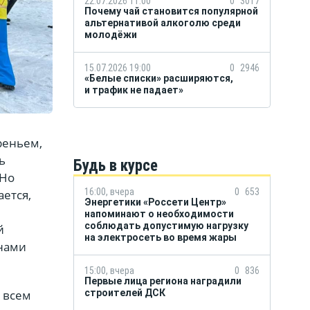
22.07.2026 11:00
0
3017
Почему чай становится популярной
альтернативой алкоголю среди
молодёжи
15.07.2026 19:00
0
2946
«Белые списки» расширяются,
и трафик не падает»
реньем,
ь
Будь в курсе
 Но
16:00, вчера
0
653
ается,
Энергетики «Россети Центр»
напоминают о необходимости
соблюдать допустимую нагрузку
й
на электросеть во время жары
анами
15:00, вчера
0
836
Первые лица региона наградили
строителей ДСК
и всем