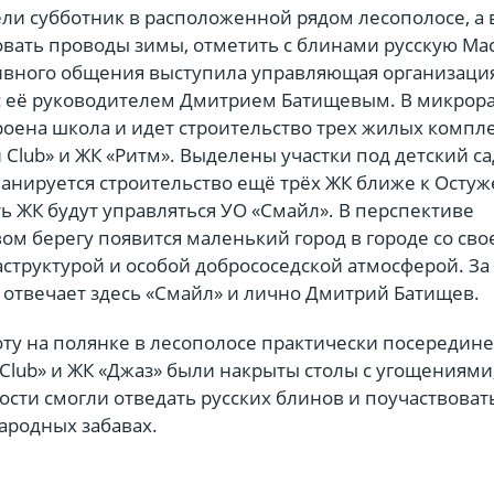
и субботник в расположенной рядом лесополосе, а в
вать проводы зимы, отметить с блинами русскую Ма
вного общения выступила управляющая организаци
 с её руководителем Дмитрием Батищевым. В микрор
роена школа и идет строительство трех жилых компле
 Club» и ЖК «Ритм». Выделены участки под детский са
ланируется строительство ещё трёх ЖК ближе к Осту
ть ЖК будут управляться УО «Смайл». В перспективе
ом берегу появится маленький город в городе со сво
структурой и особой добрососедской атмосферой. За
, отвечает здесь «Смайл» и лично Дмитрий Батищев.
ту на полянке в лесополосе практически посередине
Club» и ЖК «Джаз» были накрыты столы с угощениями
сти смогли отведать русских блинов и поучаствоват
ародных забавах.