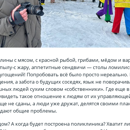
блины с мясом, с красной рыбой, грибами, мёдом и ва
пылу-с жару, аппетитные сендвичи — столы ломилис
 угощений! Попробовать всё было просто нереально.
ения, а забота о будущих соседях, язык не поворачив
шных людей сухим словом «собственники». Где еще в
видеть такое отношение к людям от их управляюще
ще не сданы, а люди уже дружат, делятся своими пл
ждают общие проблемы.
адом? А когда будет построена поликлиника? Хватит л