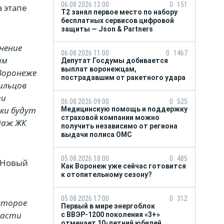
06.08.2026 12:00
0
151
 этапе
Т2 занял первое место по набору
бесплатных сервисов цифровой
защиты — Json & Partners
нение
06.08.2026 11:00
0
1467
им
Депутат Госдумы добивается
выплат воронежцам,
Воронеже
пострадавшим от ракетного удара
жильцов
ти
06.08.2026 09:00
0
525
ики будут
Медицинскую помощь и поддержку
страховой компании можно
даж ЖК
получить независимо от региона
выдачи полиса ОМС
05.08.2026 18:00
0
485
«Новый
Как Воронеж уже сейчас готовится
к отопительному сезону?
05.08.2026 17:00
0
312
 второе
Первый в мире энергоблок
ласти
с ВВЭР-1200 поколения «3+»
отмечает 10-летний юбилей