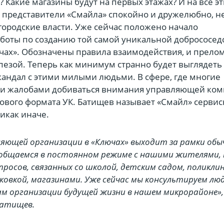
? Какие магазины будут на первых этажах? И на все э
 представители «Смайла» спокойно и дружелюбно, н
городские власти. Уже сейчас положено начало
аботы по созданию той самой уникальной добрососед
чах». Обозначены правила взаимодействия, и прело
пезой. Теперь как минимум странно будет выглядеть
кандал с этими милыми людьми. В сфере, где многие
и жалобами добиваться внимания управляющей ком
нового формата УК. Батищев называет «Смайл» серви
икак иначе.
ляющей организации в «Ключах» выходит за рамки обы
 общаемся в постоянном режиме с нашими жителями, 
опросов, связанных со школой, детским садом, поликли
рковкой, магазинами. Уже сейчас мы консультируем лю
ам организации будущей жизни в нашем микрорайоне», 
Батищев.