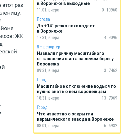
в Воронеже в выходные
 этот раз
11:01, вчера
0
10960
сленицу.
я
Погода
До +14° резко похолодает
айоне
в Воронеже
ксов: ЖК
17:31, вчера
4
9096
д
Я – репортёр
жевской
Назвали причину масштабного
отключения света на левом берегу
Воронежа
ей
09:31, вчера
3
7462
Город
Масштабное отключение воды: что
нужно знать о нём воронежцам
18:31, вчера
13
7069
,
Город
ь
Что известно о закрытии
керамического завода в Воронеже
08:01, вчера
6
6932