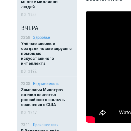
многие миллионы
людей
0
955
ВЧЕРА
23:58
Здоровье
Учёные впервые
создали новые вирусы с
помощью
искусственного
интеллекта
0
192
23:38
Недвижимость
Замглавы Минстроя
оценил качество
российского жилья в
сравнении с США
0
247
23:11
Происшествия