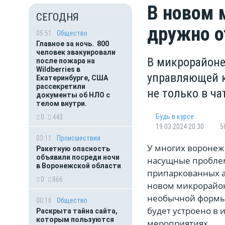
В новом 
СЕГОДНЯ
дружно 
05:51
Общество
Главное за ночь. 800
человек эвакуировали
В микрорайоне
после пожара на
Wildberries в
управляющей к
Екатеринбурге, США
рассекретили
не только в ча
документы об НЛО с
телом внутри.
Будь в курсе
0
443
19.03.2024 20:30
5
03:11
Происшествия
У многих воронеж
Ракетную опасность
объявили посреди ночи
насущные проблем
в Воронежской области
припаркованных ав
0
866
новом микрорайон
необычной формы «
00:16
Общество
будет устроено в 
Раскрыта тайна сайта,
которым пользуются
мероприятиях.