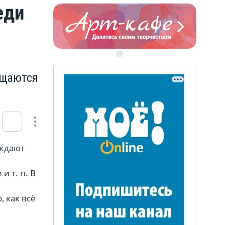
еди
ЭТО БЫЛО В АФГАН
Книга памяти воронежских
воинов-интернационалистов
бщаются
ЭТО БЫЛО В АФГАН
Книга памяти воронежских
воинов-интернационалистов
уждают
 т. п. В
 как всё