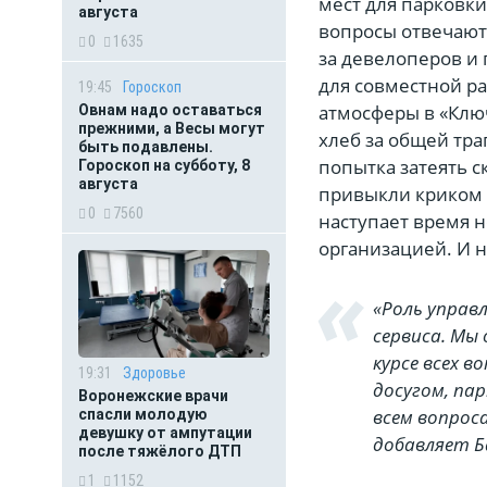
мест для парковки
августа
вопросы отвечают
0
1635
за девелоперов и 
для совместной р
19:45
Гороскоп
атмосферы в «Клю
Овнам надо оставаться
прежними, а Весы могут
хлеб за общей тра
быть подавлены.
попытка затеять с
Гороскоп на субботу, 8
августа
привыкли криком 
0
7560
наступает время 
организацией. И н
«Роль управ
сервиса. Мы
курсе всех в
19:31
Здоровье
досугом, па
Воронежские врачи
всем вопрос
спасли молодую
девушку от ампутации
добавляет 
после тяжёлого ДТП
1
1152