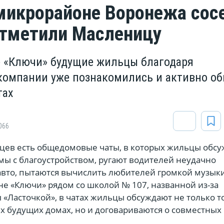
микрорайоне Воронежа сос
отметили Масленицу
 «Ключи» будущие жильцы благодаря
омпании уже познакомились и активно о
тах
066
цев есть общедомовые чаты, в которых жильцы обс
ы с благоустройством, ругают водителей неудачно
то, пытаются вычислить любителей громкой музыки и
е «Ключи» рядом со школой № 107, названной из-за
Ласточкой», в чатах жильцы обсуждают не только то,
их будущих домах, но и договариваются о совместных