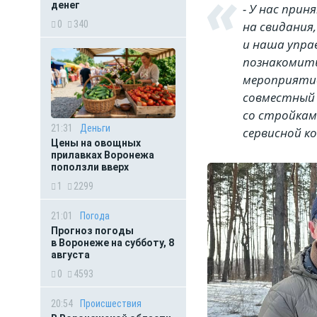
денег
- У нас при
на свидания
0
340
и наша упр
познакомить
мероприятие
совместный 
со стройкам
21:31
Деньги
сервисной к
Цены на овощных
прилавках Воронежа
поползли вверх
1
2299
21:01
Погода
Прогноз погоды
в Воронеже на субботу, 8
августа
0
4593
20:54
Происшествия