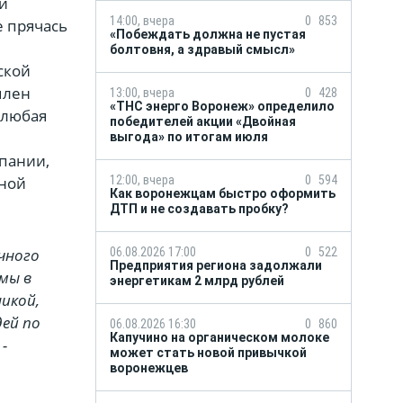
ти
14:00, вчера
0
853
е прячась
«Побеждать должна не пустая
болтовня, а здравый смысл»
ской
млен
13:00, вчера
0
428
«ТНС энерго Воронеж» определило
 любая
победителей акции «Двойная
выгода» по итогам июля
пании,
12:00, вчера
0
594
сной
Как воронежцам быстро оформить
ДТП и не создавать пробку?
06.08.2026 17:00
0
522
чного
Предприятия региона задолжали
мы в
энергетикам 2 млрд рублей
никой,
дей по
06.08.2026 16:30
0
860
Капучино на органическом молоке
-
может стать новой привычкой
воронежцев