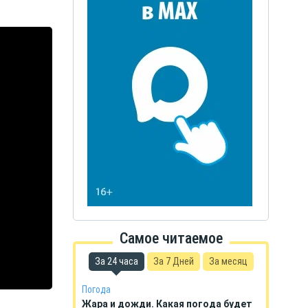
Самое читаемое
За 24 часа
За 7 Дней
За месяц
Погода
Жара и дожди. Какая погода будет