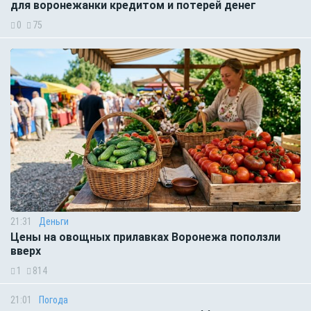
для воронежанки кредитом и потерей денег
0
75
21:31
Деньги
Цены на овощных прилавках Воронежа поползли
вверх
1
814
21:01
Погода