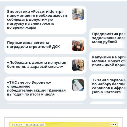
Как воронежцам 
Энергетики «Россети Центр»
оформить ДТП и н
напоминают о необходимости
пробку?
соблюдать допустимую
нагрузку на электросеть
во время жары
Предприятия рег
задолжали энерг
млрд рублей
Первые лица региона
наградили строителей ДСК
Капучино на орг
молоке может ста
«Побеждать должна не пустая
привычкой воро
болтовня, а здравый смысл»
Т2 занял первое 
«ТНС энерго Воронеж»
по набору беспла
определило
сервисов цифров
победителей акции «Двойная
Json & Partners
выгода» по итогам июля
РЕКЛАМА • ZELENCHUK.COM