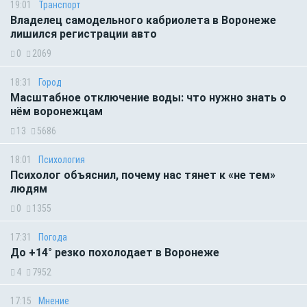
19:01
Транспорт
Владелец самодельного кабриолета в Воронеже
лишился регистрации авто
0
2069
18:31
Город
Масштабное отключение воды: что нужно знать о
нём воронежцам
13
5686
18:01
Психология
Психолог объяснил, почему нас тянет к «не тем»
людям
0
1355
17:31
Погода
До +14° резко похолодает в Воронеже
4
7952
17:15
Мнение