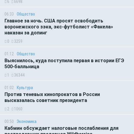
6
6698
06:33
Общество
Главное за ночь. CША просят освободить
воронежского зэка, экс-футболист «Факела»
наказан за допинг
0
3259
01:12
Общество
Выяснилось, куда поступила первая в истории ЕГЭ
500-балльница
1
36344
01:02
Культура
Против теневых кинопрокатов в России
высказалась советник президента
2
1060
00:50
Экономика
Кабмин обсуждает налоговые послабления для