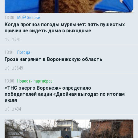
13:30
МОЁ! Зверьё
Когда прогноз погоды мурлычет: пять пушистых
причин не сидеть дома в выходные
0
641
13:01
Погода
Гроза нагрянет в Воронежскую область
0
3649
13:00
Новости партнёров
«ТНС энерго Воронеж» определило
победителей акции «Двойная выгода» по итогам
июля
0
404