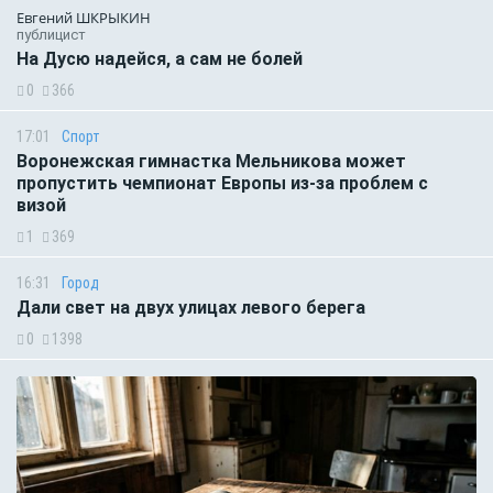
Евгений ШКРЫКИН
публицист
На Дусю надейся, а сам не болей
0
366
17:01
Спорт
Воронежская гимнастка Мельникова может
пропустить чемпионат Европы из-за проблем с
визой
1
369
16:31
Город
Дали свет на двух улицах левого берега
0
1398