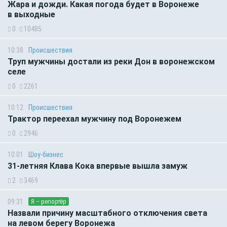
Жара и дожди. Какая погода будет в Воронеже
в выходные
0
10485
10:38
Происшествия
Труп мужчины достали из реки Дон в воронежском
селе
0
2261
10:12
Происшествия
Трактор переехал мужчину под Воронежем
0
2946
10:01
Шоу-бизнес
31-летняя Клава Кока впервые вышла замуж
2
3469
09:31
Я – репортёр
Назвали причину масштабного отключения света
на левом берегу Воронежа