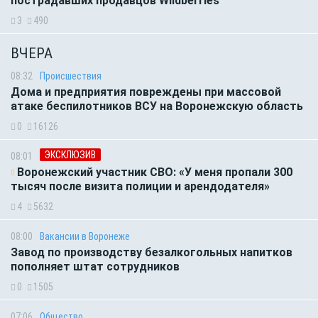
пострадавших продавцов Wildberries
3
490
ВЧЕРА
08:32
Происшествия
Дома и предприятия повреждены при массовой
атаке беспилотников ВСУ на Воронежскую область
0
16126
ЭКСКЛЮЗИВ
08:01
Воронежский участник СВО: «У меня пропали 300
тысяч после визита полиции и арендодателя»
4
5632
08:00
Вакансии в Воронеже
Завод по производству безалкогольных напитков
пополняет штат сотрудников
0
1505
07:06
Общество