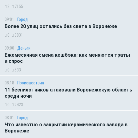
3
7155
09:01
Город
Более 20 улиц остались без света в Воронеже
0
3831
09:00
Деньги
Ежемесячная смена кешбэка: как меняются траты
и спрос
0
533
08:18
Происшествия
11 беспилотников атаковали Воронежскую область
среди ночи
0
2423
08:01
Город
Что известно о закрытии керамического завода в
Воронеже