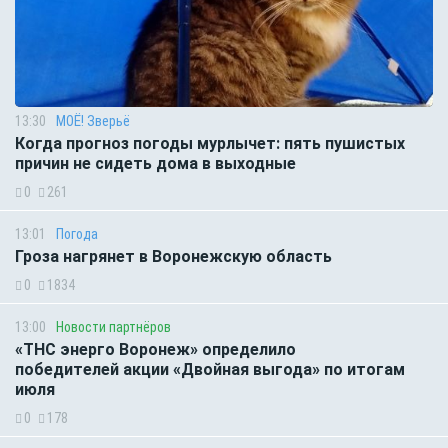
13:30
МОЁ! Зверьё
Когда прогноз погоды мурлычет: пять пушистых
причин не сидеть дома в выходные
0
261
13:01
Погода
Гроза нагрянет в Воронежскую область
0
1834
13:00
Новости партнёров
«ТНС энерго Воронеж» определило
победителей акции «Двойная выгода» по итогам
июля
0
178