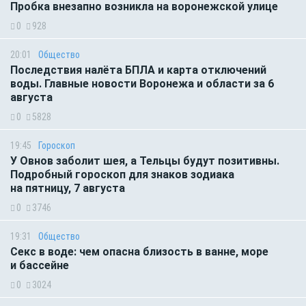
Пробка внезапно возникла на воронежской улице
0
928
20:01
Общество
Последствия налёта БПЛА и карта отключений
воды. Главные новости Воронежа и области за 6
августа
0
5828
19:45
Гороскоп
У Овнов заболит шея, а Тельцы будут позитивны.
Подробный гороскоп для знаков зодиака
на пятницу, 7 августа
0
3746
19:31
Общество
Секс в воде: чем опасна близость в ванне, море
и бассейне
0
3024