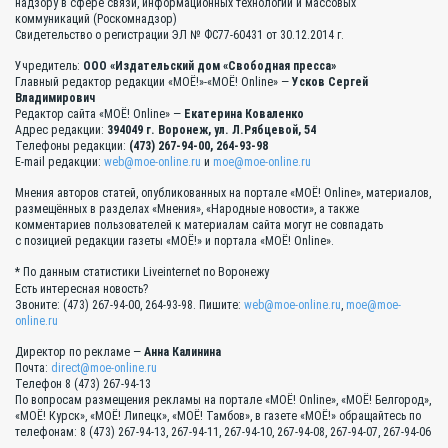
надзору в сфере связи, информационных технологий и массовых
коммуникаций (Роскомнадзор)
Свидетельство о регистрации ЭЛ № ФС77-60431 от 30.12.2014 г.
Учредитель:
ООО «Издательский дом «Свободная пресса»
Главный редактор редакции «МОЁ!»-«МОЁ! Online» —
Усков Сергей
Владимирович
Редактор сайта «МОЁ! Online» —
Екатерина Коваленко
Адрес редакции:
394049 г. Воронеж, ул. Л.Рябцевой, 54
Телефоны редакции:
(473) 267-94-00, 264-93-98
E-mail редакции:
web@moe-online.ru
и
moe@moe-online.ru
Мнения авторов статей, опубликованных на портале «МОЁ! Online», материалов,
размещённых в разделах «Мнения», «Народные новости», а также
комментариев пользователей к материалам сайта могут не совпадать
с позицией редакции газеты «МОЁ!» и портала «МОЁ! Online».
* По данным статистики Liveinternet по Воронежу
Есть интересная новость?
Звоните: (473) 267-94-00, 264-93-98. Пишите:
web@moe-online.ru
,
moe@moe-
online.ru
Директор по рекламе —
Анна Калинина
Почта:
direct@moe-online.ru
Телефон 8 (473) 267-94-13
По вопросам размещения рекламы на портале «МОЁ! Online», «МОЁ! Белгород»,
«МОЁ! Курск», «МОЁ! Липецк», «МОЁ! Тамбов», в газете «МОЁ!» обращайтесь по
телефонам: 8 (473) 267-94-13, 267-94-11, 267-94-10, 267-94-08, 267-94-07, 267-94-06