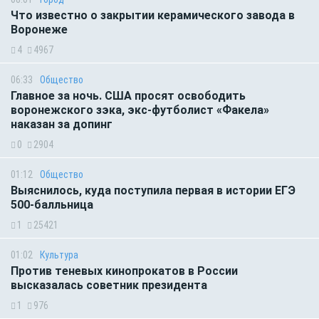
Что известно о закрытии керамического завода в
Воронеже
4
4967
06:33
Общество
Главное за ночь. CША просят освободить
воронежского зэка, экс-футболист «Факела»
наказан за допинг
0
2904
01:12
Общество
Выяснилось, куда поступила первая в истории ЕГЭ
500-балльница
1
25421
01:02
Культура
Против теневых кинопрокатов в России
высказалась советник президента
1
976