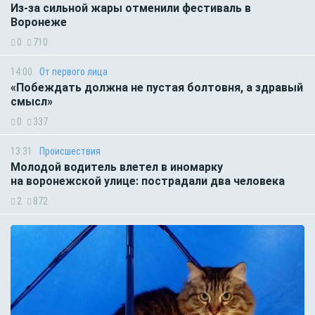
Из-за сильной жары отменили фестиваль в
Воронеже
0
710
14:00
От первого лица
«Побеждать должна не пустая болтовня, а здравый
смысл»
0
337
13:31
Происшествия
Молодой водитель влетел в иномарку
на воронежской улице: пострадали два человека
2
872