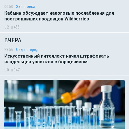
00:50
Экономика
Кабмин обсуждает налоговые послабления для
пострадавших продавцов Wildberries
2
455
ВЧЕРА
23:56
Сад и огород
Искусственный интеллект начал штрафовать
владельцев участков с борщевиком
0
947