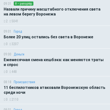
09:31
Я – репортёр
Назвали причину масштабного отключения света
на левом берегу Воронежа
2
5041
09:01
Город
Более 20 улиц остались без света в Воронеже
0
3207
09:00
Деньги
Ежемесячная смена кешбэка: как меняются траты
и спрос
0
448
08:18
Происшествия
11 беспилотников атаковали Воронежскую область
среди ночи
0
2110
08:01
Город