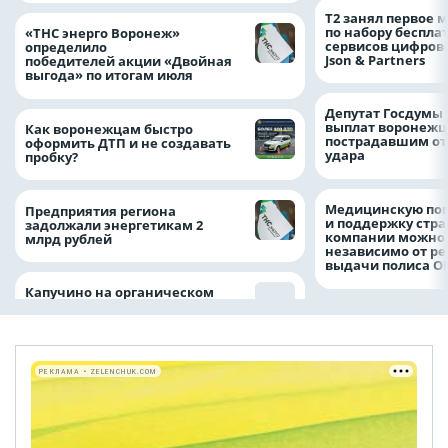
Т2 занял первое 
по набору беспла
«ТНС энерго Воронеж»
сервисов цифров
определило
Json & Partners
победителей акции «Двойная
выгода» по итогам июля
Депутат Госдумы
выплат воронежц
Как воронежцам быстро
пострадавшим от
оформить ДТП и не создавать
удара
пробку?
Медицинскую по
Предприятия региона
и поддержку стр
задолжали энергетикам 2
компании можно 
млрд рублей
независимо от ре
выдачи полиса
Капучино на органическом
РЕКЛАМА • ZELENCHUK.COM