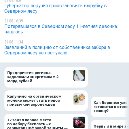
01.09 18:01
Губернатор поручил приостановить вырубку в
Северном лесу
31.08 16:39
Потерявшаяся в Северном лесу 11-летняя девочка
нашлась
31.08 11:34
Заявлений в полицию от собственника забора в
Северном лесу не поступало
Медицинскую по
Предприятия региона
и поддержку стр
задолжали энергетикам 2
компании можно 
млрд рублей
независимо от ре
выдачи полиса
Капучино на органическом
молоке может стать новой
Как Воронеж уже 
привычкой воронежцев
готовится к отоп
сезону?
Т2 занял первое место
по набору бесплатных
Первый в мире э
сервисов цифровой защиты —