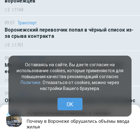
воронежцев
2
1168
09:57
Транспорт
Воронежский перевозчик попал в чёрный список из-
за срыва контракта
0
1751
09:27
Происшествия
Оставаясь на сайте, Вы даете согласие на
Мотоцикл столкнулся с иномаркой в Воронеже:
использование cookies, которые применяются для
есть пострадавшие
повышения качества рекомендаций согласно
0
1735
Политике
. Отказаться от cookies, можно через
настройки Вашего браузера.
09:00
Деньги
Объем выдачи кредитов наличными в России вырос
OK
на 64%
«Строительный комплекс в тисках»
0
668
Почему в Воронеже обрушились объёмы ввода
жилья
08:52
Происшествия
Рубрики
Написать
Живая лента
Чат
МОЁ! Плюс
БПЛА массово атаковали Воронежскую область