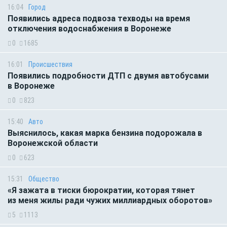
16:04
Город
Появились адреса подвоза техводы на время
отключения водоснабжения в Воронеже
0
1685
16:01
Происшествия
Появились подробности ДТП с двумя автобусами
в Воронеже
0
823
15:40
Авто
Выяснилось, какая марка бензина подорожала в
Воронежской области
0
623
15:31
Общество
«Я зажата в тиски бюрократии, которая тянет
из меня жилы ради чужих миллиардных оборотов»
5
1113