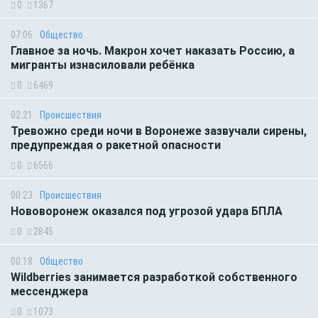
0
1367
07:06
Общество
Главное за ночь. Макрон хочет наказать Россию, а
мигранты изнасиловали ребёнка
0
6469
02:21
Происшествия
Тревожно среди ночи в Воронеже зазвучали сирены,
предупреждая о ракетной опасности
0
6566
00:23
Происшествия
Нововоронеж оказался под угрозой удара БПЛА
0
2845
00:18
Общество
Wildberries занимается разработкой собственного
мессенджера
0
1073