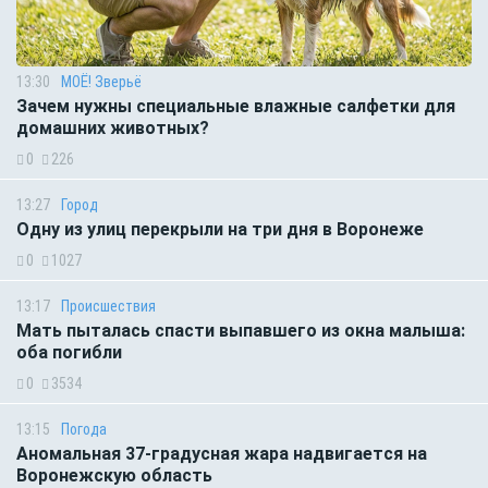
13:30
МОЁ! Зверьё
Зачем нужны специальные влажные салфетки для
домашних животных?
0
226
13:27
Город
Одну из улиц перекрыли на три дня в Воронеже
0
1027
13:17
Происшествия
Мать пыталась спасти выпавшего из окна малыша:
оба погибли
0
3534
13:15
Погода
Аномальная 37-градусная жара надвигается на
Воронежскую область