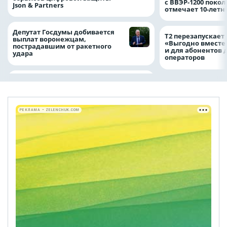
с ВВЭР-1200 покол
Json & Partners
отмечает 10-лет
Депутат Госдумы добивается
Т2 перезапускает
выплат воронежцам,
«Выгодно вместе
пострадавшим от ракетного
и для абонентов 
удара
операторов
РЕКЛАМА • ZELENCHUK.COM