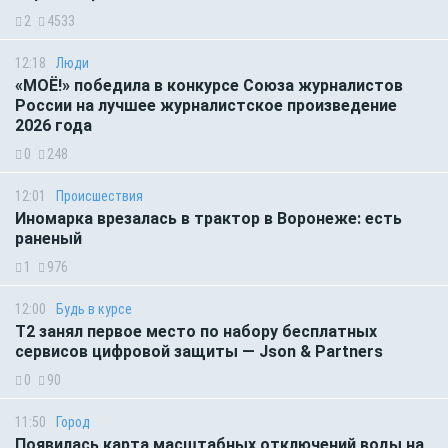
2
4533
12:18
Люди
«МОЁ!» победила в конкурсе Союза журналистов
России на лучшее журналистское произведение
2026 года
0
248
12:01
Происшествия
Иномарка врезалась в трактор в Воронеже: есть
раненый
1
976
12:00
Будь в курсе
Т2 занял первое место по набору бесплатных
сервисов цифровой защиты — Json & Partners
0
90
11:50
Город
Появилась карта масштабных отключений воды на