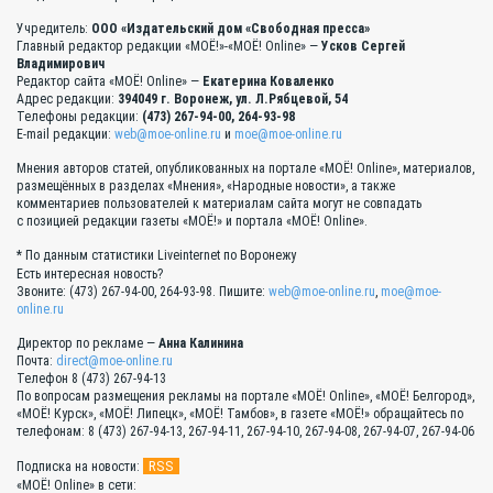
Учредитель:
ООО «Издательский дом «Свободная пресса»
Главный редактор редакции «МОЁ!»-«МОЁ! Online» —
Усков Сергей
Владимирович
Редактор сайта «МОЁ! Online» —
Екатерина Коваленко
Адрес редакции:
394049 г. Воронеж, ул. Л.Рябцевой, 54
Телефоны редакции:
(473) 267-94-00, 264-93-98
E-mail редакции:
web@moe-online.ru
и
moe@moe-online.ru
Мнения авторов статей, опубликованных на портале «МОЁ! Online», материалов,
размещённых в разделах «Мнения», «Народные новости», а также
комментариев пользователей к материалам сайта могут не совпадать
с позицией редакции газеты «МОЁ!» и портала «МОЁ! Online».
* По данным статистики Liveinternet по Воронежу
Есть интересная новость?
Звоните: (473) 267-94-00, 264-93-98. Пишите:
web@moe-online.ru
,
moe@moe-
online.ru
Директор по рекламе —
Анна Калинина
Почта:
direct@moe-online.ru
Телефон 8 (473) 267-94-13
По вопросам размещения рекламы на портале «МОЁ! Online», «МОЁ! Белгород»,
«МОЁ! Курск», «МОЁ! Липецк», «МОЁ! Тамбов», в газете «МОЁ!» обращайтесь по
телефонам: 8 (473) 267-94-13, 267-94-11, 267-94-10, 267-94-08, 267-94-07, 267-94-06
RSS
Подписка на новости:
«МОЁ! Online» в сети: