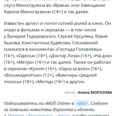
слуга Мюнхгаузена во «Враках, или Завещании
барона Мюнхгаузена» (18+) и так далее.
Известен артист и почти сотней ролей в кино. Он
играл в фильмах и сериалах — в том числе
у Валерия Тодоровского, Сергея Урсуляка, Юрия
Быкова, Константина Худякова. Сосновский
снимался в кинолентах «Господа Головлёвы»
(16+), «Одесса» (18+), «Доктор Лиза» (16+), «На дне»
(16+), «Метро» (16+) и так далее. Также он работал
в сериалах «Кухня» (16+), «Одна за всех» (16+),
«Восьмидесятые» (12+), «Вампиры средней
полосы» (18+), «Метод» (18+) и других.
Автор:
Алина МОРОЗОВА
Подписывайтесь на «МОЁ! Online» в
«МАХ»
. Cледите
за главными новостями Воронежа и области
в
Telegram
,
«ВКонтакте»
,
«Дзене»
, а видео смотрите