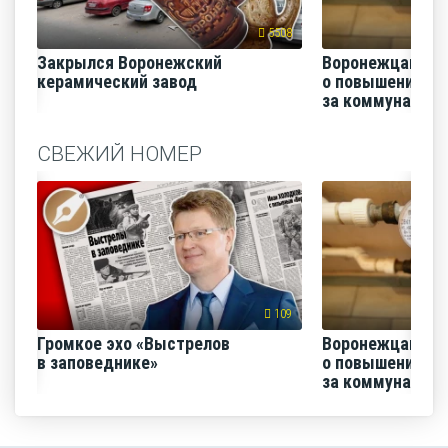
5508
Закрылся Воронежский
Воронежцам на
керамический завод
о повышении п
за коммунальные
СВЕЖИЙ НОМЕР
109
Громкое эхо «Выстрелов
Воронежцам на
в заповеднике»
о повышении п
за коммунальные