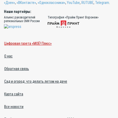
«Дзен»
,
«ВКонтакте»
,
«Одноклассники»
,
YouTube
,
RUTUBE
,
Telegram
.
Наши партнёры:
Альянс руководителей
Типография «Прайм Принт Воронеж»
региональных СМИ России
Цифровая газета «МОЁ! Плюс»
О нас
Обратная связь
Сад и огород: что делать летом на даче
Карта сайта
Все новости