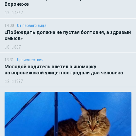
Воронеже
2
4867
14:00
От первого лица
«Побеждать должна не пустая болтовня, а здравый
смысл»
0
887
13:31
Происшествия
Молодой водитель влетел в иномарку
на воронежской улице: пострадали два человека
2
1897