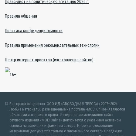
Прайс-лист на политическую агитацию 2026 г.
Правила общения
Политика конфиденциальности
Правила применения рекомендательных технологий
Центр интернет-проектов (изготовление сайтов)
Все права защищены. ООО ИД «СВОБОДНАЯ ПРЕССА» 2007–2024.
Любые материалы, размещенные на портале «МОЁ! Online» являются
объектами авторского права. Цитирование материалов сайта
сетевого издания «МОЁ! Online» допускается с указанием активной
ссылки на источник и фамилии автора. Иное использование
материалов допускается только с письменного согласия редакции