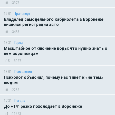
0
3978
19:01
Транспорт
Владелец самодельного кабриолета в Воронеже
лишился регистрации авто
0
3455
18:31
Город
Масштабное отключение воды: что нужно знать о
нём воронежцам
15
8927
18:01
Психология
Психолог объяснил, почему нас тянет к «не тем»
людям
0
2268
17:31
Погода
До +14° резко похолодает в Воронеже
4
11523