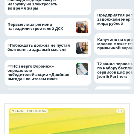
нагрузку на электросеть
во время жары
Предприятия рег
задолжали энерг
млрд рублей
Первые лица региона
наградили строителей ДСК
Капучино на орг
молоке может ста
«Побеждать должна не пустая
привычкой воро
болтовня, а здравый смысл»
Т2 занял первое 
«ТНС энерго Воронеж»
по набору беспла
определило
сервисов цифров
победителей акции «Двойная
Json & Partners
выгода» по итогам июля
РЕКЛАМА • ZELENCHUK.COM