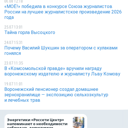
06.08 12:18
«МОЁ!» победила в конкурсе Союза журналистов
России на лучшее журналистское произведение 2026
года
25.07 13:01
Тайна горла Высоцкого
24.07 15:31
Почему Василий Шукшин за оператором с кулаками
гонялся
23.07 11:35
В «Комсомольской правде» вручили награду
воронежскому издателю и журналисту Льву Комову
19.07 11:01
Воронежский пенсионер создал домашнее
зернохранилище — экспозицию сельхозкультур
и лечебных трав
Как воронежцам 
Энергетики «Россети Центр»
оформить ДТП и н
напоминают о необходимости
пробку?
соблюдать допустимую