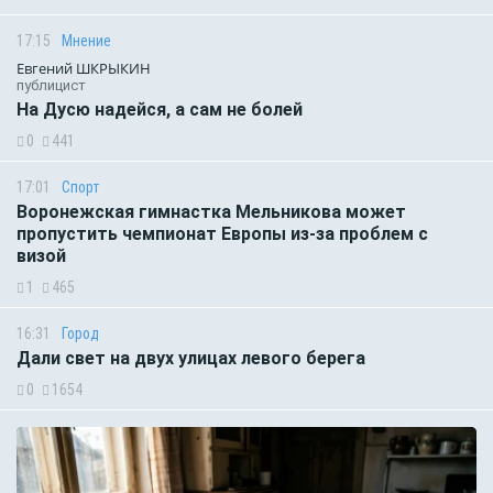
17:15
Мнение
Евгений ШКРЫКИН
публицист
На Дусю надейся, а сам не болей
0
441
17:01
Спорт
Воронежская гимнастка Мельникова может
пропустить чемпионат Европы из-за проблем с
визой
1
465
16:31
Город
Дали свет на двух улицах левого берега
0
1654