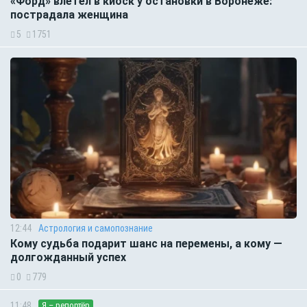
«Форд» влетел в киоск у остановки в Воронеже:
пострадала женщина
5
1751
12:44
Астрология и самопознание
Кому судьба подарит шанс на перемены, а кому —
долгожданный успех
0
779
11:48
Я – репортёр