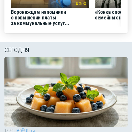
3772
Воронежцам напомнили
«Конка способс
о повышении платы
семейных нача
за коммунальные услуг...
СЕГОДНЯ
15:30
МОЁ! Дети