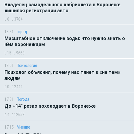
Владелец самодельного кабриолета в Воронеже
лишился регистрации авто
0
3704
18:31
Город
Масштабное отключение воды: что нужно знать о
нём воронежцам
15
9663
18:01
Психология
Психолог объяснил, почему нас тянет к «не тем»
людям
0
2444
17:31
Погода
До +14° резко похолодает в Воронеже
4
12653
17:15
Мнение