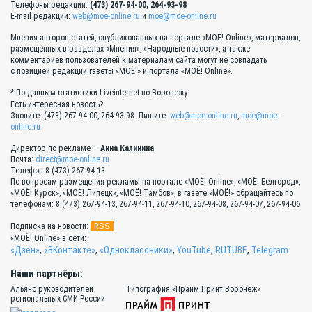
Телефоны редакции:
(473) 267-94-00, 264-93-98
E-mail редакции:
web@moe-online.ru
и
moe@moe-online.ru
Мнения авторов статей, опубликованных на портале «МОЁ! Online», материалов,
размещённых в разделах «Мнения», «Народные новости», а также
комментариев пользователей к материалам сайта могут не совпадать
с позицией редакции газеты «МОЁ!» и портала «МОЁ! Online».
* По данным статистики Liveinternet по Воронежу
Есть интересная новость?
Звоните: (473) 267-94-00, 264-93-98. Пишите:
web@moe-online.ru
,
moe@moe-
online.ru
Директор по рекламе —
Анна Калинина
Почта:
direct@moe-online.ru
Телефон 8 (473) 267-94-13
По вопросам размещения рекламы на портале «МОЁ! Online», «МОЁ! Белгород»,
«МОЁ! Курск», «МОЁ! Липецк», «МОЁ! Тамбов», в газете «МОЁ!» обращайтесь по
телефонам: 8 (473) 267-94-13, 267-94-11, 267-94-10, 267-94-08, 267-94-07, 267-94-06
RSS
Подписка на новости:
«МОЁ! Online» в сети:
«Дзен»
,
«ВКонтакте»
,
«Одноклассники»
,
YouTube
,
RUTUBE
,
Telegram
.
Наши партнёры:
Альянс руководителей
Типография «Прайм Принт Воронеж»
региональных СМИ России