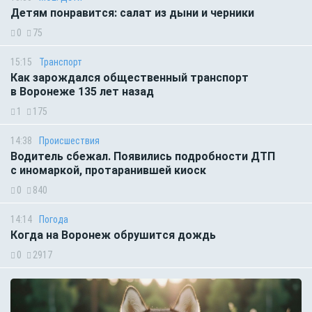
Детям понравится: салат из дыни и черники
0
75
15:15
Транспорт
Как зарождался общественный транспорт
в Воронеже 135 лет назад
1
175
14:38
Происшествия
Водитель сбежал. Появились подробности ДТП
с иномаркой, протаранившей киоск
0
840
14:14
Погода
Когда на Воронеж обрушится дождь
0
2917