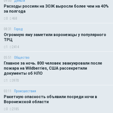
09:00
Деньги
Расходы россиян на ЗОЖ выросли более чем на 40%
за полгода
0
468
08:31
Город
Огромную яму заметили воронежцы у популярного
ТРЦ
1
2414
05:51
Общество
Главное за ночь. 800 человек эвакуировали после
пожара на Wildberries, США рассекретили
документы об НЛО
1
3970
03:11
Происшествия
Ракетную опасность объявили посреди ночи в
Воронежской области
0
2185