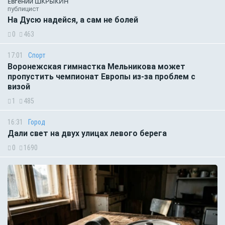
Евгений ШКРЫКИН
публицист
На Дусю надейся, а сам не болей
0
463
17:01
Спорт
Воронежская гимнастка Мельникова может
пропустить чемпионат Европы из-за проблем с
визой
1
485
16:31
Город
Дали свет на двух улицах левого берега
0
1690