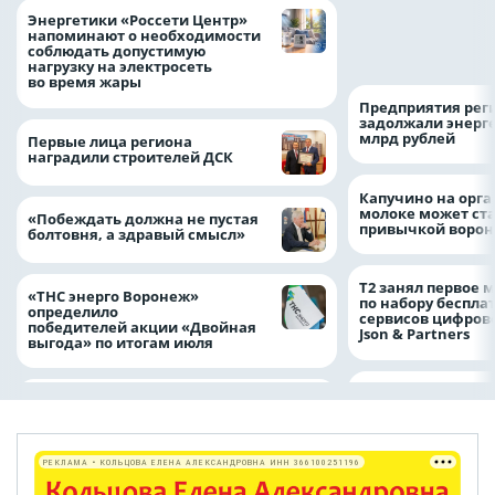
Как воронежцам 
Энергетики «Россети Центр»
оформить ДТП и н
напоминают о необходимости
пробку?
соблюдать допустимую
нагрузку на электросеть
во время жары
Предприятия рег
задолжали энерг
млрд рублей
Первые лица региона
наградили строителей ДСК
Капучино на орг
молоке может ста
«Побеждать должна не пустая
привычкой воро
болтовня, а здравый смысл»
Т2 занял первое 
«ТНС энерго Воронеж»
по набору беспла
определило
сервисов цифров
победителей акции «Двойная
Json & Partners
выгода» по итогам июля
РЕКЛАМА • КОЛЬЦОВА ЕЛЕНА АЛЕКСАНДРОВНА ИНН 366100251196