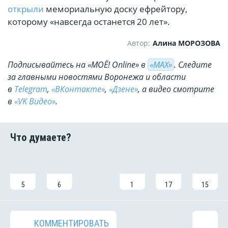
открыли
мемориальную доску ефрейтору,
которому «навсегда останется 20 лет».
Автор:
Алина МОРОЗОВА
Подписывайтесь на «МОЁ! Online» в
«МАХ»
. Cледите
за главными новостями Воронежа и области
в
Telegram
,
«ВКонтакте»
,
«Дзене»
, а видео смотрите
в
«VK Видео»
.
5
6
1
17
15
КОММЕНТИРОВАТЬ