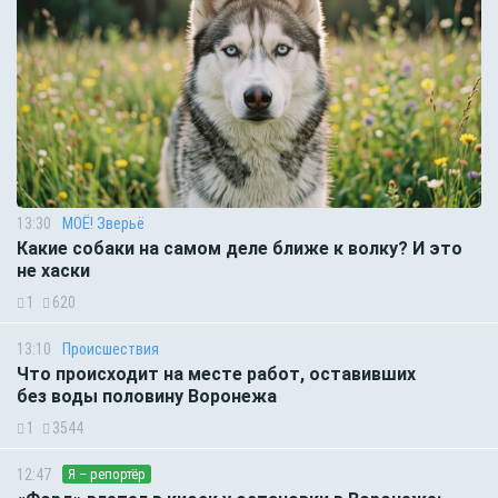
13:30
МОЁ! Зверьё
Какие собаки на самом деле ближе к волку? И это
не хаски
1
620
13:10
Происшествия
Что происходит на месте работ, оставивших
без воды половину Воронежа
1
3544
12:47
Я – репортёр