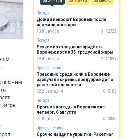
За 24 часа
За 7 Дней
За месяц
Погода
Дожди накроют Воронеж после
аномальной жары
13:01, вчера
3
12728
Погода
Резкое похолодание придёт в
Воронеж после 35-градусной жары
елям
19:01, вчера
2
11897
 —
Происшествия
Тревожно среди ночи в Воронеже
зазвучали сирены, предупреждая о
те с ним
ракетной опасности
ать
02:21, сегодня
0
5108
асят
Погода
ы, игры
Прогноз погоды в Воронеже на
четверг, 6 августа
21:01, вчера
0
3836
21
Происшествия
орая —
Срочно найдите укрытие. Ракетная