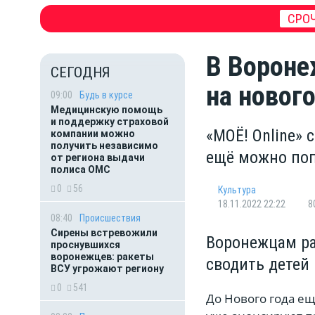
СРОЧ
В Вороне
СЕГОДНЯ
на новог
09:00
Будь в курсе
Медицинскую помощь
и поддержку страховой
«МОЁ! Online» 
компании можно
получить независимо
ещё можно по
от региона выдачи
полиса ОМС
0
56
Культура
18.11.2022 22:22
8
08:40
Происшествия
Сирены встревожили
Воронежцам ра
проснувшихся
воронежцев: ракеты
сводить детей
ВСУ угрожают региону
0
541
До Нового года е