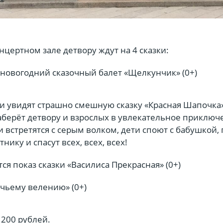
цертном зале детвору ждут на 4 сказки:
 новогодний сказочный балет «Щелкунчик» (0+)
ти увидят страшно смешную сказку «Красная Шапочка»
аберёт детвору и взрослых в увлекательное приключ
 встретятся с серым волком, дети споют с бабушкой,
ику и спасут всех, всех, всех!
тся показ сказки «Василиса Прекрасная» (0+)
учьему велению» (0+)
 200 рублей.