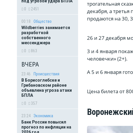
под угрозой удара БПЛА
трогательная сказ
0
2451
декабря, а третья
продаются на 30, 3
00:18
Общество
Wildberries занимается
разработкой
26 и 27 декабря м
собственного
мессенджера
3 и 4 января пок
0
863
человечки» (2+).
ВЧЕРА
А 5 и 6 января гот
23:46
Происшествия
В Борисоглебске и
Грибановском районе
Цена билета от 80
объявлена угроза атаки
БПЛА
0
357
Воронежский
23:24
Экономика
Банк России повысил
прогноз по инфляции на
2026 год