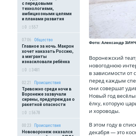
с передовыми
технологиями,
амбициозными целями
и планами развития
0
557
07:06
Общество
Фото: Александр ЗИН
Главное за ночь. Макрон
хочет наказать Россию,
а мигранты
Воронежский театр
изнасиловали ребёнка
новогоднюю интер
0
3481
в зависимости от 
перед каждым спек
02:21
Происшествия
они совершат уди
Тревожно среди ночи в
Воронеже зазвучали
Новый год весёлым
сирены, предупреждая о
ёлку, которую цар
ракетной опасности
и хороводы.
0
5678
В этом году в спи
00:23
Происшествия
декабря — это кос
Нововоронеж оказался