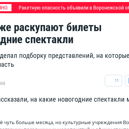
Ракетную опасность объявили в Воронежской о
НО.
же раскупают билеты
одние спектакли
сделал подборку представлений, на которы
пасть
11
068
ссказали, на какие новогодние спектакли
щё чуть больше месяца, но культурные учреждения В