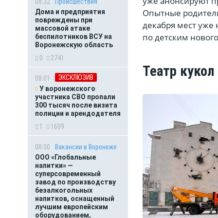
уже анонсируют п
08:32
Происшествия
Опытные родители 
Дома и предприятия
повреждены при
декабря мест уже 
массовой атаке
по детским новог
беспилотников ВСУ на
Воронежскую область
0
2741
Театр кукол
ЭКСКЛЮЗИВ
08:01
У воронежского
участника СВО пропали
300 тысяч после визита
полиции и арендодателя
1
1609
08:00
Вакансии в Воронеже
ООО «Глобальные
напитки» —
суперсовременный
завод по производству
безалкогольных
напитков, оснащенный
лучшим европейским
оборудованием,