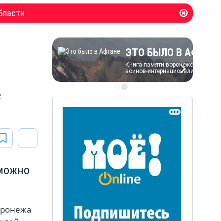
бласти
ЭТО БЫЛО В АФГАН
Книга памяти воронежских
воинов-интернационалистов
е
ЭТО БЫЛО В АФГАНЕ
Книга памяти воронежских
воинов-интернационалистов
 можно
оронежа