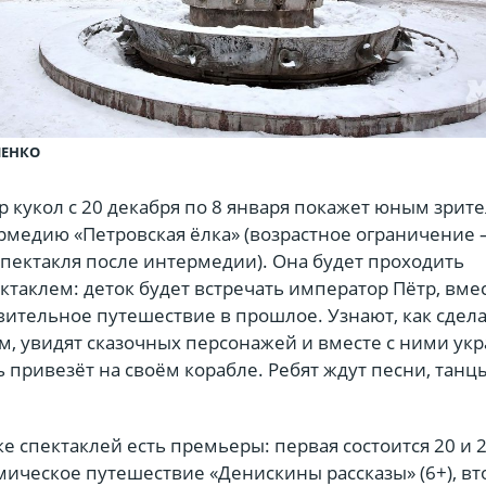
ЧЕНКО
 кукол с 20 декабря по 8 января покажет юным зрит
медию «Петровская ёлка» (возрастное ограничение
спектакля после интермедии). Она будет проходить
таклем: деток будет встречать император Пётр, вмес
вительное путешествие в прошлое. Узнают, как сдел
, увидят сказочных персонажей и вместе с ними укр
ь привезёт на своём корабле. Ребят ждут песни, танц
ске спектаклей есть премьеры: первая состоится 20 и 
мическое путешествие «Денискины рассказы» (6+), вт