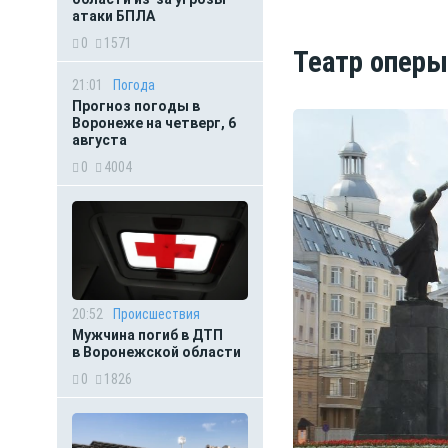
атаки БПЛА
0
1571
Театр оперы
21:01
Погода
Прогноз погоды в
Воронеже на четверг, 6
августа
0
4004
20:52
Происшествия
Мужчина погиб в ДТП
в Воронежской области
0
1826