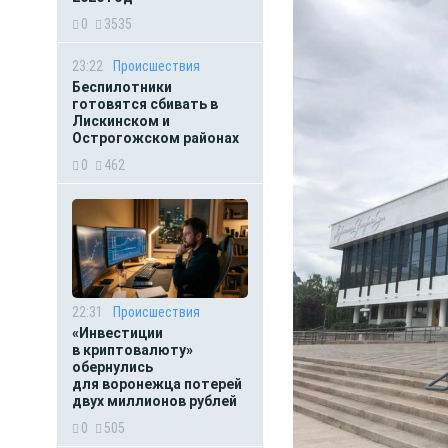
0
3535
23:22
Происшествия
Беспилотники
готовятся сбивать в
Лискинском и
Острогожском районах
0
462
22:31
Происшествия
«Инвестиции
в криптовалюту»
обернулись
для воронежца потерей
двух миллионов рублей
0
505