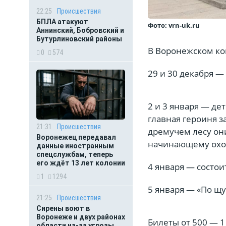
22:25
Происшествия
БПЛА атакуют
Фото: vrn-uk.ru
Аннинский, Бобровский и
Бутурлиновский районы
В Воронежском кон
0
574
29 и 30 декабря —
2 и 3 января — де
главная героиня з
21:31
Происшествия
дремучем лесу они
Воронежец передавал
начинающему охотн
данные иностранным
спецслужбам, теперь
его ждёт 13 лет колонии
4 января — состои
1
1294
5 января — «По щ
21:25
Происшествия
Сирены воют в
Воронеже и двух районах
Билеты от 500 — 1
области из-за угрозы