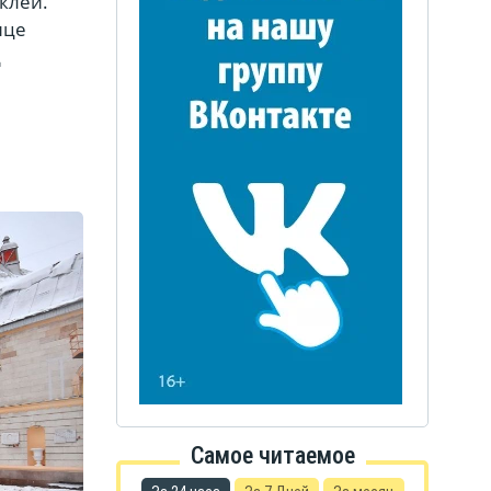
клей.
нце
д
Самое читаемое