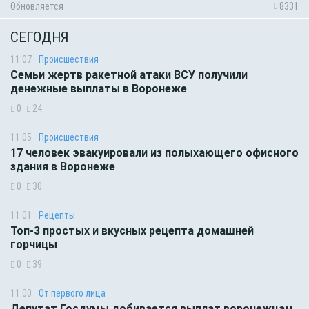
Обновляется
8331
СЕГОДНЯ
11:07
Происшествия
Семьи жертв ракетной атаки ВСУ получили
денежные выплаты в Воронеже
0
24
11:05
Происшествия
17 человек эвакуировали из полыхающего офисного
здания в Воронеже
0
30
11:01
Рецепты
Топ-3 простых и вкусных рецепта домашней
горчицы
0
39
11:00
От первого лица
Депутат Госдумы добивается выплат воронежцам,