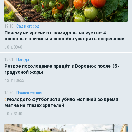
19:10
Сад и огород
Почему не краснеют помидоры на кустах: 4
основные причины и способы ускорить созревание
0
3960
19:01
Погода
Резкое похолодание придёт в Воронеж после 35-
градусной жары
3
13655
18:40
Происшествия
Молодого футболиста убило молнией во время
матча на глазах зрителей
0
3140