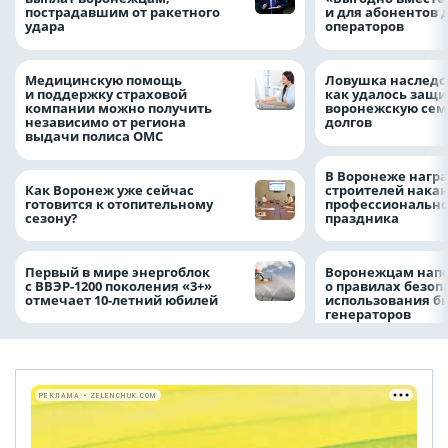
пострадавшим от ракетного
и для абонентов 
удара
операторов
Медицинскую помощь
Ловушка наследс
и поддержку страховой
как удалось защи
компании можно получить
воронежскую сем
независимо от региона
долгов
выдачи полиса ОМС
В Воронеже нагр
Как Воронеж уже сейчас
строителей нака
готовится к отопительному
профессионально
сезону?
праздника
Первый в мире энергоблок
Воронежцам нап
с ВВЭР-1200 поколения «3+»
о правилах безоп
отмечает 10-летний юбилей
использования б
генераторов
РЕКЛАМА • ZELENCHUK.COM