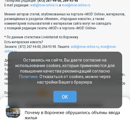
Телефоны редакции:
(473) 267-94-00, 264-93-98
E-mail редакции:
web@moe-online.ru
и
moe@moe-online.ru
Мнения авторов статей, опубликованных на портале «МОЁ! Online», материалов,
размещённых в разделах «Мнения», «Народные новости», а также
комментариев пользователей к материалам сайта могут не совпадать
с позицией редакции газеты «МОЁ!» и портала «МОЁ! Online».
* По данным статистики Liveinternet по Воронежу
Есть интересная новость?
Звоните: (473) 267-94-00, 264-93-98. Пишите:
web@moe-online.ru
,
moe@moe-
online.ru
Оставаясь на сайте, Вы даете согласие на
Директор по рекламе —
Анна Калинина
Почта:
direct@moe-online.ru
использование cookies, которые применяются для
Телефон 8 (473) 267-94-13
повышения качества рекомендаций согласно
По вопросам размещения рекламы на портале «МОЁ! Online», «МОЁ! Белгород»,
Политике
. Отказаться от cookies, можно через
«МОЁ! Курск», «МОЁ! Липецк», «МОЁ! Тамбов», в газете «МОЁ!» обращайтесь по
настройки Вашего браузера.
телефонам: 8 (473) 267-94-13, 267-94-11, 267-94-10, 267-94-08, 267-94-07, 267-94-06
RSS
Подписка на новости:
OK
«МОЁ! Online» в сети:
«Дзен»
,
«ВКонтакте»
,
«Одноклассники»
,
YouTube
,
RUTUBE
,
Telegram
.
«Строительный комплекс в тисках»
Почему в Воронеже обрушились объёмы ввода
Наши партнёры:
жилья
Альянс руководителей
Типография «Прайм Принт Воронеж»
региональных СМИ России
Рубрики
Написать
Живая лента
Чат
МОЁ! Плюс