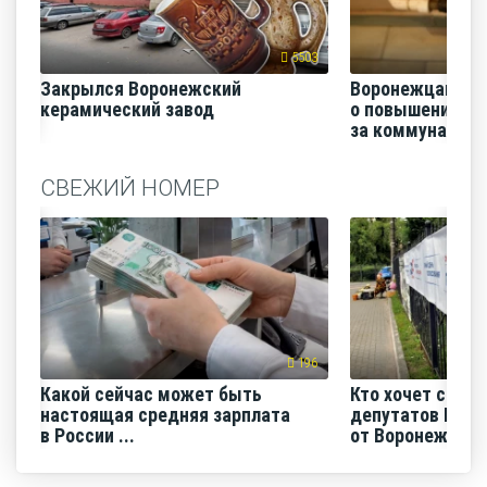
5503
Закрылся Воронежский
Воронежцам на
керамический завод
о повышении п
за коммунальные
СВЕЖИЙ НОМЕР
196
Какой сейчас может быть
Кто хочет срази
настоящая средняя зарплата
депутатов Гос
в России ...
от Воронежск...