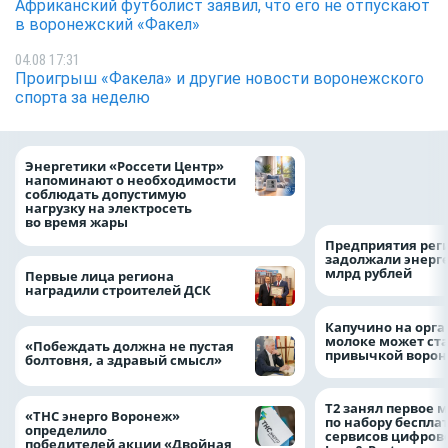
Африканский футболист заявил, что его не отпускают
в воронежский «Факел»
04.08 17:31
Проигрыш «Факела» и другие новости воронежского
спорта за неделю
Как воронежцам 
Энергетики «Россети Центр»
оформить ДТП и н
напоминают о необходимости
пробку?
соблюдать допустимую
нагрузку на электросеть
во время жары
Предприятия рег
задолжали энерг
млрд рублей
Первые лица региона
наградили строителей ДСК
Капучино на орг
молоке может ста
«Побеждать должна не пустая
привычкой воро
болтовня, а здравый смысл»
Т2 занял первое 
«ТНС энерго Воронеж»
по набору беспла
определило
сервисов цифров
победителей акции «Двойная