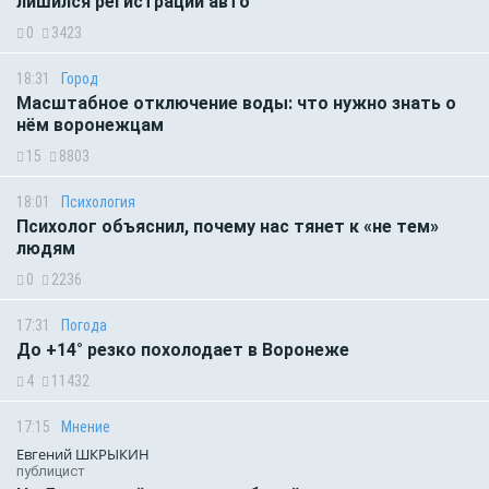
лишился регистрации авто
0
3423
18:31
Город
Масштабное отключение воды: что нужно знать о
нём воронежцам
15
8803
18:01
Психология
Психолог объяснил, почему нас тянет к «не тем»
людям
0
2236
17:31
Погода
До +14° резко похолодает в Воронеже
4
11432
17:15
Мнение
Евгений ШКРЫКИН
публицист