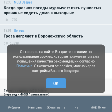
13:30
МОЁ! Зверьё
Когда прогноз погоды мурлычет: пять пушистых
причин не сидеть дома в выходные
0
725
13:01
Погода
Гроза нагрянет в Воронежскую область
0
3838
Оставаясь на сайте, Вы даете согласие на
использование cookies, которые применяются для
повышения качества рекомендаций согласно
Политике
. Отказаться от cookies, можно через
настройки Вашего браузера.
OK
Сетевое издание «МОЁ! Online»
(перевод - «МОЁ! Прямая линия»)
Сетевое издание, зарегистрировано 30.12.2014 г. Федеральной службой по
надзору в сфере связи, информационных технологий и массовых
коммуникаций (Роскомнадзор)
Рубрики
Написать
Живая лента
Чат
МОЁ! Плюс
Свидетельство о регистрации ЭЛ № ФС77-60431 от 30.12.2014 г.