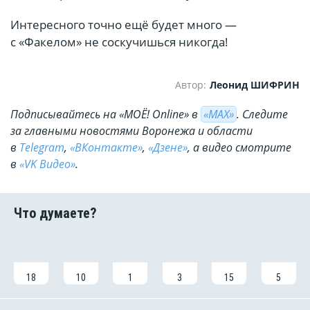
Интересного точно ещё будет много —
с «Факелом» не соскучишься никогда!
Автор:
Леонид ШИФРИН
Подписывайтесь на «МОЁ! Online» в
«МАХ»
. Cледите
за главными новостями Воронежа и области
в
Telegram
,
«ВКонтакте»
,
«Дзене»
, а видео смотрите
в
«VK Видео»
.
18
10
1
3
15
5