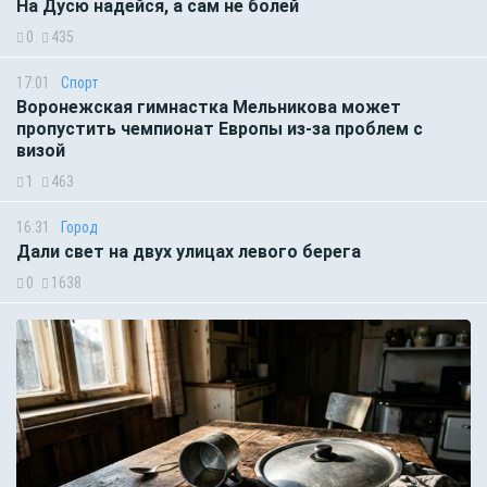
На Дусю надейся, а сам не болей
0
435
17:01
Спорт
Воронежская гимнастка Мельникова может
пропустить чемпионат Европы из-за проблем с
визой
1
463
16:31
Город
Дали свет на двух улицах левого берега
0
1638