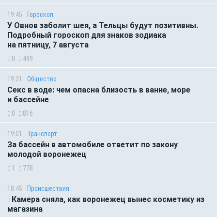
19:45
Гороскоп
У Овнов заболит шея, а Тельцы будут позитивны.
Подробный гороскоп для знаков зодиака
на пятницу, 7 августа
0
499
19:31
Общество
Секс в воде: чем опасна близость в ванне, море
и бассейне
0
816
19:01
Транспорт
За бассейн в автомобиле ответит по закону
молодой воронежец
1
778
18:45
Происшествия
Камера сняла, как воронежец вынес косметику из
магазина