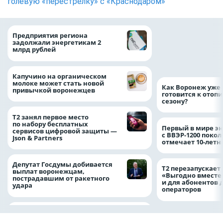
голевую «перестрелку» с «Краснодаром»
Медицинскую по
Предприятия региона
и поддержку стр
задолжали энергетикам 2
компании можно 
млрд рублей
независимо от ре
выдачи полиса
Капучино на органическом
молоке может стать новой
Как Воронеж уже 
привычкой воронежцев
готовится к отоп
сезону?
Т2 занял первое место
по набору бесплатных
Первый в мире э
сервисов цифровой защиты —
с ВВЭР-1200 покол
Json & Partners
отмечает 10-лет
Депутат Госдумы добивается
Т2 перезапускает
выплат воронежцам,
«Выгодно вместе
пострадавшим от ракетного
и для абонентов 
удара
операторов