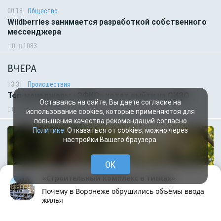
00:18
Общество
Wildberries занимается разработкой собственного
мессенджера
0
1083
ВЧЕРА
13:31
Происшествия
Топ-менеджеры «ЭФКО» хотят выйти из СИЗО
Оставаясь на сайте, Вы даете согласие на
0
2763
использование cookies, которые применяются для
повышения качества рекомендаций согласно
Политике
. Отказаться от cookies, можно через
настройки Вашего браузера.
OK
«Строительный комплекс в тисках»
Почему в Воронеже обрушились объёмы ввода
жилья
Рубрики
Написать
Живая лента
Чат
МОЁ! Плюс