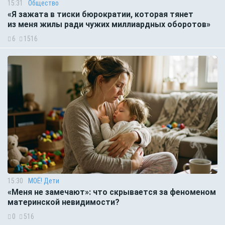
15:31
Общество
«Я зажата в тиски бюрократии, которая тянет
из меня жилы ради чужих миллиардных оборотов»
6
1516
15:30
МОЁ! Дети
«Меня не замечают»: что скрывается за феноменом
материнской невидимости?
0
516