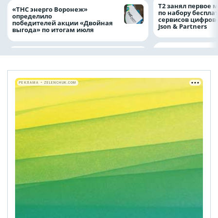
Т2 занял первое 
«ТНС энерго Воронеж»
по набору беспла
определило
сервисов цифров
победителей акции «Двойная
Json & Partners
выгода» по итогам июля
РЕКЛАМА • ZELENCHUK.COM