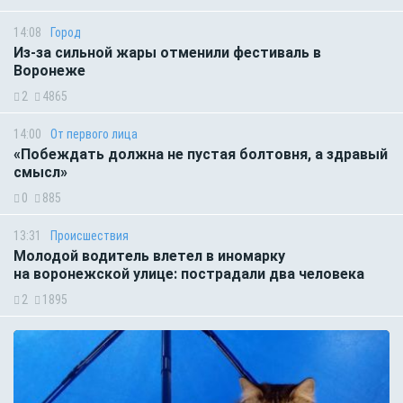
14:08
Город
Из-за сильной жары отменили фестиваль в
Воронеже
2
4865
14:00
От первого лица
«Побеждать должна не пустая болтовня, а здравый
смысл»
0
885
13:31
Происшествия
Молодой водитель влетел в иномарку
на воронежской улице: пострадали два человека
2
1895