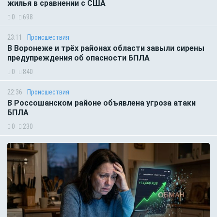
жилья в сравнении с США
0
698
23:11
Происшествия
В Воронеже и трёх районах области завыли сирены
предупреждения об опасности БПЛА
0
840
22:36
Происшествия
В Россошанском районе объявлена угроза атаки
БПЛА
0
230