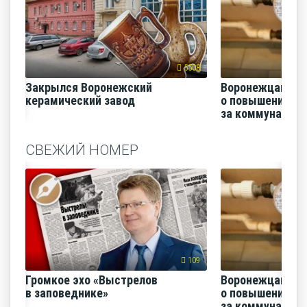
5508
Закрылся Воронежский
Воронежцам на
керамический завод
о повышении п
за коммунальные
СВЕЖИЙ НОМЕР
109
Громкое эхо «Выстрелов
Воронежцам на
в заповеднике»
о повышении п
за коммунальные