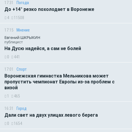
17:31
Погода
До +14° резко похолодает в Воронеже
4
11508
17:15
Мнение
Евгений ШКРЫКИН
публицист
На Дусю надейся, а сам не болей
0
441
17:01
Спорт
Воронежская гимнастка Мельникова может
пропустить чемпионат Европы из-за проблем с
визой
1
465
16:31
Город
Дали свет на двух улицах левого берега
0
1654