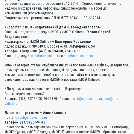
Сетевое издание, зарегистрировано 30.12.2014 г. Федеральной службой по
надзору в сфере связи, информационных технологий и массовых
коммуникаций (Роскомнадзор)
Свидетельство о регистрации ЭЛ № ФС77-60431 от 30.12.2014 г.
Учредитель:
ООО «Издательский дом «Свободная пресса»
Главный редактор редакции «МОЁ!»-«МОЁ! Online» —
Усков Сергей
Владимирович
Редактор сайта «МОЁ! Online» —
Екатерина Коваленко
Адрес редакции:
394049 г. Воронеж, ул. Л.Рябцевой, 54
Телефоны редакции:
(473) 267-94-00, 264-93-98
E-mail редакции:
web@moe-online.ru
и
moe@moe-online.ru
Мнения авторов статей, опубликованных на портале «МОЁ! Online», материалов,
размещённых в разделах «Мнения», «Народные новости», а также
комментариев пользователей к материалам сайта могут не совпадать
с позицией редакции газеты «МОЁ!» и портала «МОЁ! Online».
* По данным статистики Liveinternet по Воронежу
Есть интересная новость?
Звоните: (473) 267-94-00, 264-93-98. Пишите:
web@moe-online.ru
,
moe@moe-
online.ru
Директор по рекламе —
Анна Калинина
Почта:
direct@moe-online.ru
Телефон 8 (473) 267-94-13
По вопросам размещения рекламы на портале «МОЁ! Online», «МОЁ! Белгород»,
«МОЁ! Курск», «МОЁ! Липецк», «МОЁ! Тамбов», в газете «МОЁ!» обращайтесь по