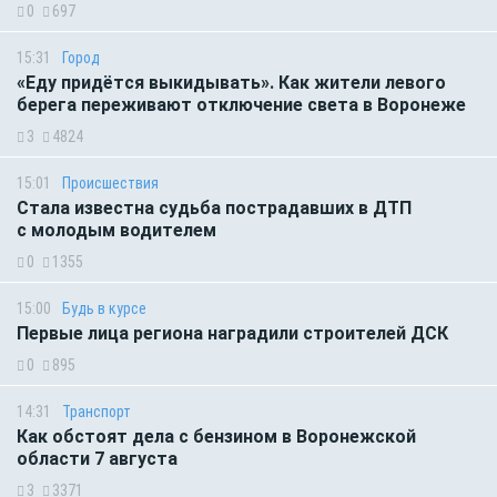
0
697
15:31
Город
«Еду придётся выкидывать». Как жители левого
берега переживают отключение света в Воронеже
3
4824
15:01
Происшествия
Стала известна судьба пострадавших в ДТП
с молодым водителем
0
1355
15:00
Будь в курсе
Первые лица региона наградили строителей ДСК
0
895
14:31
Транспорт
Как обстоят дела с бензином в Воронежской
области 7 августа
3
3371