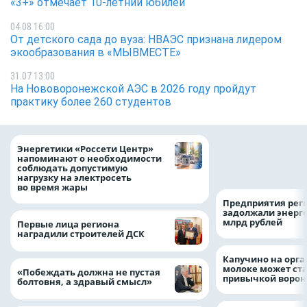
«3+» отмечает 10-летний юбилей
04.08 16:00
От детского сада до вуза: НВАЭС признана лидером
экообразования в «МЫВМЕСТЕ»
31.07 13:00
На Нововоронежской АЭС в 2026 году пройдут
практику более 260 студентов
Как воронежцам 
Энергетики «Россети Центр»
оформить ДТП и н
напоминают о необходимости
пробку?
соблюдать допустимую
нагрузку на электросеть
во время жары
Предприятия рег
задолжали энерг
млрд рублей
Первые лица региона
наградили строителей ДСК
Капучино на орг
молоке может ста
«Побеждать должна не пустая
привычкой воро
болтовня, а здравый смысл»