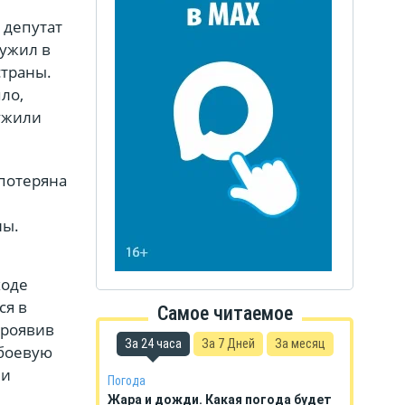
 депутат
лужил в
страны.
ло,
лужили
 потеряна
ны.
ходе
ся в
Самое читаемое
проявив
За 24 часа
За 7 Дней
За месяц
 боевую
 и
Погода
Жара и дожди. Какая погода будет