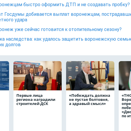
ронежцам быстро оформить ДТП и не создавать пробку?
т Госдумы добивается выплат воронежцам, пострадавш
етного удара
ронеж уже сейчас готовится к отопительному сезону?
а наследства: как удалось защитить воронежскую семь
их долгов
Первые лица
«Побеждать должна
«ТНС
региона наградили
не пустая болтовня,
Вор
строителей ДСК
а здравый смысл»
опр
побе
«Дв
по и