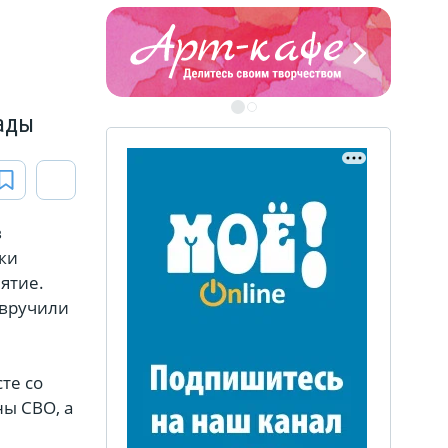
ЭТО БЫЛО В АФГАН
Книга памяти воронежских
воинов-интернационалистов
рады
ЭТО БЫЛО В АФГАНЕ
в
ки
Книга памяти воронежских
воинов-интернационалистов
ятие.
 вручили
те со
ы СВО, а