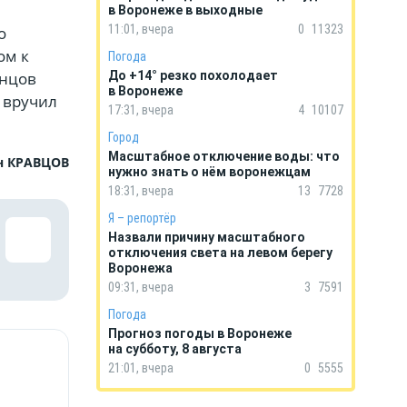
в Воронеже в выходные
11:01, вчера
0
11323
о
ом к
Погода
онцов
До +14° резко похолодает
в Воронеже
 вручил
17:31, вчера
4
10107
Город
Масштабное отключение воды: что
н КРАВЦОВ
нужно знать о нём воронежцам
18:31, вчера
13
7728
Я – репортёр
Назвали причину масштабного
отключения света на левом берегу
Воронежа
09:31, вчера
3
7591
Погода
Прогноз погоды в Воронеже
на субботу, 8 августа
21:01, вчера
0
5555