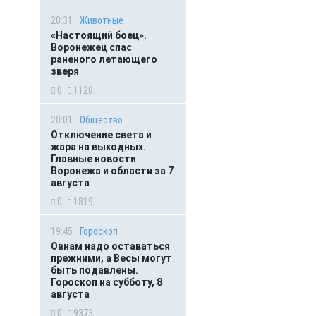
20:31
Животные
«Настоящий боец».
Воронежец спас
раненого летающего
зверя
0
1128
20:01
Общество
Отключение света и
жара на выходных.
Главные новости
Воронежа и области за 7
августа
0
1819
19:45
Гороскоп
Овнам надо оставаться
прежними, а Весы могут
быть подавлены.
Гороскоп на субботу, 8
августа
0
9373