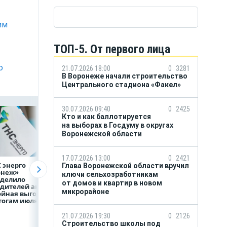
им
ТОП-5. От первого лица
ю
21.07.2026 18:00
0
3281
В Воронеже начали строительство
Центрального стадиона «Факел»
30.07.2026 09:40
0
2425
Кто и как баллотируется
на выборах в Госдуму в округах
Воронежской области
17.07.2026 13:00
0
2421
 энерго
Как воронежцам
Предприятия
Глава Воронежской области вручил
онеж»
быстро оформить
региона задолжа
ключи сельхозработникам
еделило
ДТП и не создавать
энергетикам 2 м
от домов и квартир в новом
дителей акции
пробку?
рублей
микрорайоне
ойная выгода»
тогам июля
21.07.2026 19:30
0
2126
Строительство школы под