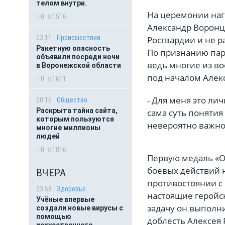
телом внутри.
На церемонии наг
0
1516
Александр Воронцо
03:11
Происшествия
Росгвардии и не р
Ракетную опасность
По признанию пар
объявили посреди ночи
ведь многие из во
в Воронежской области
под началом Але
0
1611
- Для меня это лич
00:16
Общество
Раскрыта тайна сайта,
сама суть понятия
которым пользуются
невероятно важно
многие миллионы
людей
0
1816
Первую медаль «О
боевых действий 
ВЧЕРА
противостоянии с 
23:58
Здоровье
настоящие геройс
Учёные впервые
задачу он выполн
создали новые вирусы с
помощью
доблесть Алексея