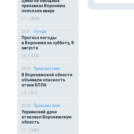
Цены на овощных
прилавках Воронежа
поползли вверх
1
2840
21:01
Погода
Прогноз погоды
в Воронеже на субботу, 8
августа
0
5741
20:54
Происшествия
В Воронежской области
объявили опасность
атаки БПЛА
0
619
20:38
Происшествия
Украинский дрон
атаковал Воронежскую
область
1
5461