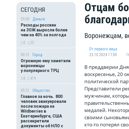
Отцам бо
СЕГОДНЯ
благодар
09:00
Деньги
Расходы россиян
на ЗОЖ выросли более
Воронежцам, в
чем на 40% за полгода
0
23
От первого лица
08:31
Город
23.10.2024 17:00
1
Огромную яму заметили
воронежцы
В преддверии Дня 
у популярного ТРЦ
воскресенье, 20 
0
419
политической пар
Представители ре
05:51
Общество
мужчинам, которы
Главное за ночь. 800
человек эвакуировали
правительственным
после пожара на
медалей. Некотор
Wildberries в
Екатеринбурге, США
своими сыновьями
рассекретили
кто-то потерял св
документы об НЛО с