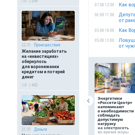
0
208
Как во
07.08 12:00
Депута
06.08 11:00
от рак
Как Во
05.08 18:00
Ловушк
05.08 13:00
22:31
Происшествия
от чуж
Желание заработать
на «инвестициях»
обернулось
для воронежанки
кредитом и потерей
денег
0
442
Энергетики
«Россети Центр»
напоминают
о необходимости
соблюдать
допустимую
нагрузку
на электросеть
21:31
Деньги
во время жары