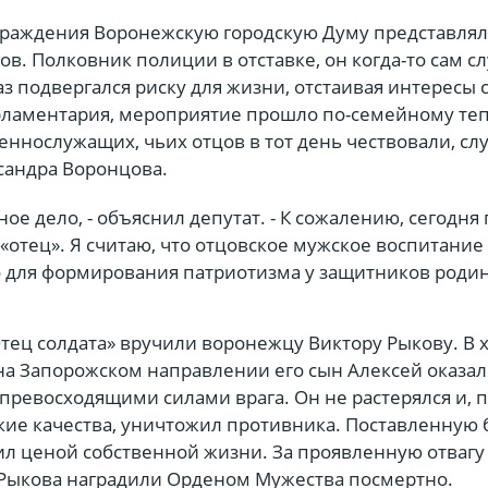
раждения Воронежскую городскую Думу представлял
в. Полковник полиции в отставке, он когда-то сам с
аз подвергался риску для жизни, отстаивая интересы 
ламентария, мероприятие прошло по-семейному теп
еннослужащих, чьих отцов в тот день чествовали, с
ксандра Воронцова.
ное дело, - объяснил депутат. - К сожалению, сегодня
 «отец». Я считаю, что отцовское мужское воспитание
 для формирования патриотизма у защитников роди
тец солдата» вручили воронежцу Виктору Рыкову. В 
на Запорожском направлении его сын Алексей оказал
превосходящими силами врага. Он не растерялся и, 
кие качества, уничтожил противника. Поставленную
ил ценой собственной жизни. За проявленную отвагу
 Рыкова наградили Орденом Мужества посмертно.