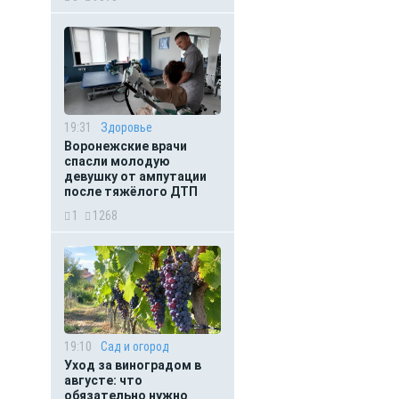
19:31
Здоровье
Воронежские врачи
спасли молодую
девушку от ампутации
после тяжёлого ДТП
1
1268
19:10
Сад и огород
Уход за виноградом в
августе: что
обязательно нужно