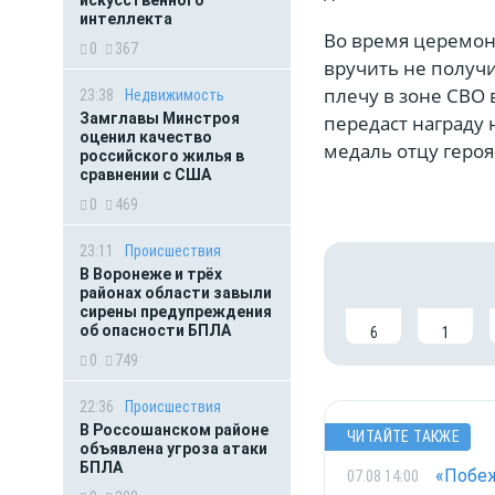
искусственного
интеллекта
Во время церемон
0
367
вручить не получи
плечу в зоне СВО
23:38
Недвижимость
Замглавы Минстроя
передаст награду
оценил качество
медаль отцу геро
российского жилья в
сравнении с США
0
469
23:11
Происшествия
В Воронеже и трёх
районах области завыли
сирены предупреждения
об опасности БПЛА
6
1
0
749
22:36
Происшествия
В Россошанском районе
ЧИТАЙТЕ ТАКЖЕ
объявлена угроза атаки
БПЛА
«Побеж
07.08 14:00