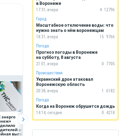
в Воронеже
17:31, вчера
4
12796
Город
Масштабное отключение воды: что
нужно знать о нём воронежцам
18:31, вчера
15
9766
Погода
Прогноз погоды в Воронеже
на субботу, 8 августа
21:01, вчера
0
7705
Происшествия
Украинский дрон атаковал
Воронежскую область
20:38, вчера
1
6182
Погода
Когда на Воронеж обрушится дождь
14:14, сегодня
0
4218
 энерго
Как воронежцам
Предприятия
онеж»
быстро оформить
региона задолжа
еделило
ДТП и не создавать
энергетикам 2 м
дителей акции
пробку?
рублей
ойная выгода»