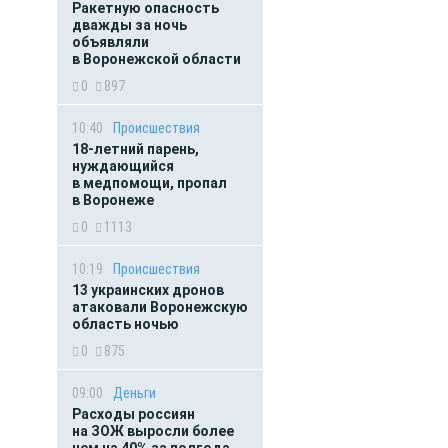
Ракетную опасность
дважды за ночь
объявляли
в Воронежской области
0
897
10:40
Происшествия
18-летний парень,
нуждающийся
в медпомощи, пропал
в Воронеже
0
1113
10:19
Происшествия
13 украинских дронов
атаковали Воронежскую
область ночью
0
875
09:00
Деньги
Расходы россиян
на ЗОЖ выросли более