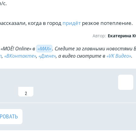
/с.
ассказали, когда в город
придёт
резкое потепление.
Автор:
Екатерина 
«МОЁ! Online» в
«МАХ»
. Cледите за главными новостями 
m
,
«ВКонтакте»
,
«Дзене»
, а видео смотрите в
«VK Видео»
.
2
РОВАТЬ