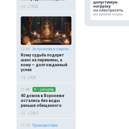
допустимую
нагрузку
6
1958
на электросеть
во время жары
12:44
Астрология и самопознание
Кому судьба подарит
шанс на перемены, а
кому — долгожданный
успех
0
928
11:48
Я – репортёр
40 домов в Воронеже
остались без воды
раньше обещанного
6
2464
11:14
Происшествия