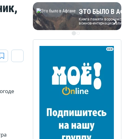
ник,
ЭТО БЫЛО В АФГАН
Книга памяти воронежских
воинов-интернационалистов
ЭТО БЫЛО В АФГАН
Книга памяти воронежских
воинов-интернационалистов
огоде
тра