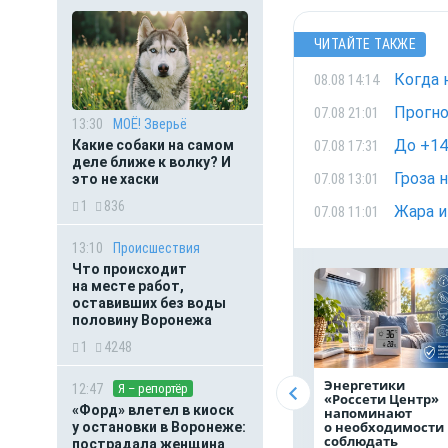
ЧИТАЙТЕ ТАКЖЕ
Когда 
08.08 14:14
Прогно
07.08 21:01
13:30
МОЁ! Зверьё
До +14
07.08 17:31
Какие собаки на самом
деле ближе к волку? И
Гроза 
07.08 13:01
это не хаски
1
836
Жара и
07.08 11:01
13:10
Происшествия
Что происходит
на месте работ,
оставивших без воды
половину Воронежа
1
4248
Энергетики
12:47
Я – репортёр
«Россети Центр»
«Форд» влетел в киоск
напоминают
о необходимости
у остановки в Воронеже:
соблюдать
пострадала женщина