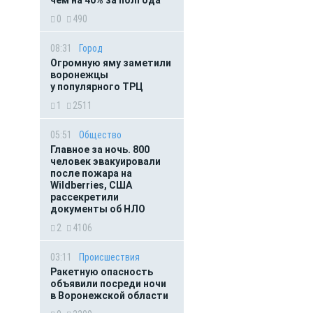
чем на 40% за полгода
0
490
08:31
Город
Огромную яму заметили
воронежцы
у популярного ТРЦ
1
2511
05:51
Общество
Главное за ночь. 800
человек эвакуировали
после пожара на
Wildberries, США
рассекретили
документы об НЛО
2
4106
03:11
Происшествия
Ракетную опасность
объявили посреди ночи
в Воронежской области