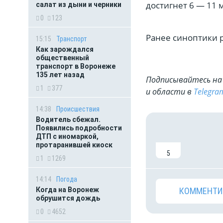
достигнет 6 — 11 м
салат из дыни и черники
0
123
Ранее синоптики р
15:15
Транспорт
Как зарождался
общественный
транспорт в Воронеже
135 лет назад
Подписывайтесь на 
1
377
и области в
Telegra
14:38
Происшествия
Водитель сбежал.
Появились подробности
ДТП с иномаркой,
протаранившей киоск
5
1
1269
14:14
Погода
Когда на Воронеж
КОММЕНТИ
обрушится дождь
0
4652