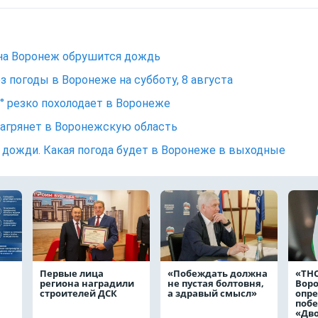
на Воронеж обрушится дождь
з погоды в Воронеже на субботу, 8 августа
° резко похолодает в Воронеже
нагрянет в Воронежскую область
 дожди. Какая погода будет в Воронеже в выходные
Первые лица
«Побеждать должна
«ТНС
региона наградили
не пустая болтовня,
Вор
строителей ДСК
а здравый смысл»
опр
побе
«Дв