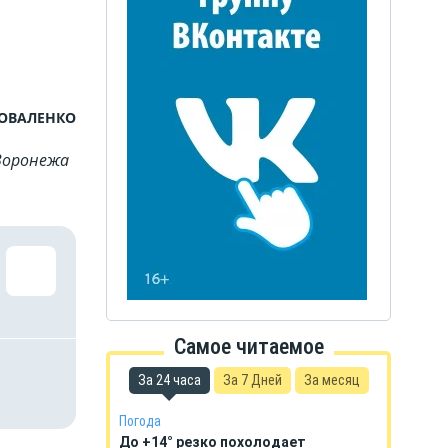
КОВАЛЕНКО
Воронежа
Самое читаемое
За 24 часа
За 7 Дней
За месяц
Погода
До +14° резко похолодает