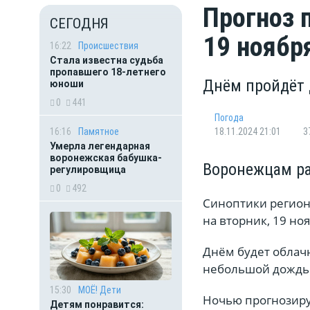
Прогноз 
СЕГОДНЯ
19 ноябр
16:22
Происшествия
Стала известна судьба
пропавшего 18-летнего
Днём пройдёт
юноши
0
441
Погода
16:16
Памятное
18.11.2024 21:01
3
Умерла легендарная
воронежская бабушка-
Воронежцам ра
регулировщица
0
492
Синоптики регион
на вторник, 19 ноя
Днём будет облачн
небольшой дождь. 
15:30
МОЁ! Дети
Ночью прогнозируе
Детям понравится: