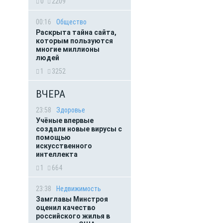
0
2209
00:16
Общество
Раскрыта тайна сайта,
которым пользуются
многие миллионы
людей
1
3252
ВЧЕРА
23:58
Здоровье
Учёные впервые
создали новые вирусы с
помощью
искусственного
интеллекта
1
664
23:38
Недвижимость
Замглавы Минстроя
оценил качество
российского жилья в