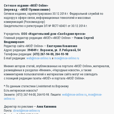
Сетевое издание «МОЁ! Online»
(перевод - «МОЁ! Прямая линия»)
Сетевое издание, зарегистрировано 30.12.2014 г. Федеральной службой по
надзору в сфере связи, информационных технологий и массовых
коммуникаций (Роскомнадзор)
Свидетельство о регистрации ЭЛ № ФС77-60431 от 30.12.2014 г.
Учредитель:
ООО «Издательский дом «Свободная пресса»
Главный редактор редакции «МОЁ!»-«МОЁ! Online» —
Усков Сергей
Владимирович
Редактор сайта «МОЁ! Online» —
Екатерина Коваленко
Адрес редакции:
394049 г. Воронеж, ул. Л.Рябцевой, 54
Телефоны редакции:
(473) 267-94-00, 264-93-98
E-mail редакции:
web@moe-online.ru
и
moe@moe-online.ru
Мнения авторов статей, опубликованных на портале «МОЁ! Online», материалов,
размещённых в разделах «Мнения», «Народные новости», а также
комментариев пользователей к материалам сайта могут не совпадать
с позицией редакции газеты «МОЁ!» и портала «МОЁ! Online».
* По данным статистики Liveinternet по Воронежу
Есть интересная новость?
Звоните: (473) 267-94-00, 264-93-98. Пишите:
web@moe-online.ru
,
moe@moe-
online.ru
Директор по рекламе —
Анна Калинина
Почта:
direct@moe-online.ru