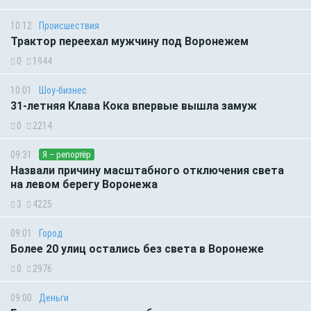
10:12
Происшествия
Трактор переехал мужчину под Воронежем
0
1944
10:01
Шоу-бизнес
31-летняя Клава Кока впервые вышла замуж
0
2214
09:31
Я – репортёр
Назвали причину масштабного отключения света
на левом берегу Воронежа
3
4225
09:01
Город
Более 20 улиц остались без света в Воронеже
0
2976
09:00
Деньги