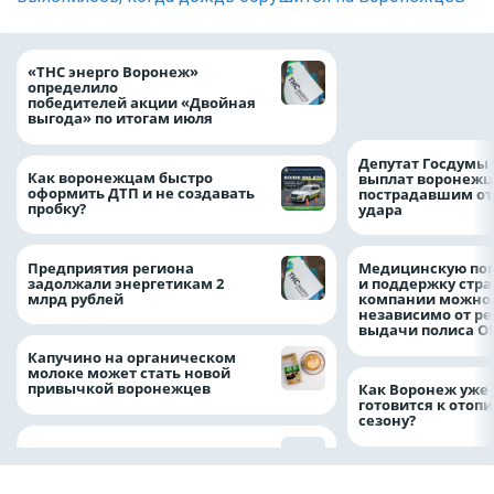
Т2 занял первое 
«ТНС энерго Воронеж»
по набору беспла
определило
сервисов цифров
победителей акции «Двойная
Json & Partners
выгода» по итогам июля
Депутат Госдумы
Как воронежцам быстро
выплат воронежц
оформить ДТП и не создавать
пострадавшим от
пробку?
удара
Предприятия региона
Медицинскую по
задолжали энергетикам 2
и поддержку стр
млрд рублей
компании можно 
независимо от ре
выдачи полиса
Капучино на органическом
молоке может стать новой
привычкой воронежцев
Как Воронеж уже 
готовится к отоп
сезону?