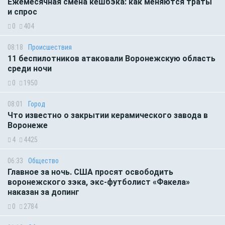
Ежемесячная смена кешбэка: как меняются траты
и спрос
0
404
08:18
Происшествия
11 беспилотников атаковали Воронежскую область
среди ночи
0
1950
08:01
Город
Что известно о закрытии керамического завода в
Воронеже
4
4425
06:33
Общество
Главное за ночь. CША просят освободить
воронежского зэка, экс-футболист «Факела»
наказан за допинг
0
2784