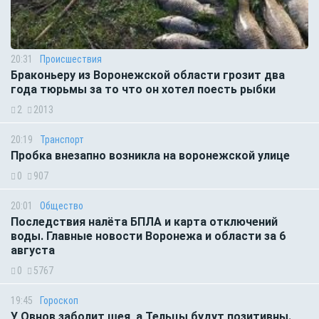
20:31
Происшествия
Браконьеру из Воронежской области грозит два
года тюрьмы за то что он хотел поесть рыбки
2
2013
20:19
Транспорт
Пробка внезапно возникла на воронежской улице
0
907
20:01
Общество
Последствия налёта БПЛА и карта отключений
воды. Главные новости Воронежа и области за 6
августа
0
5767
19:45
Гороскоп
У Овнов заболит шея, а Тельцы будут позитивны.