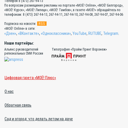
Телефон 8 (473) 267-94-13
По вопросам размещения рекламы на портале «МОЁ! Online», «МОЁ! Белгород»,
«МОЁ! Курск», «МОЁ! Липецк», «МОЁ! Тамбов», в газете «МОЁ!» обращайтесь по
телефонам: 8 (473) 267-94-13, 267-94-11, 267-94-10, 267-94-08, 267-94-07, 267-94-06
RSS
Подписка на новости:
«МОЁ! Online» в сети:
«Дзен»
,
«ВКонтакте»
,
«Одноклассники»
,
YouTube
,
RUTUBE
,
Telegram
.
Наши партнёры:
Альянс руководителей
Типография «Прайм Принт Воронеж»
региональных СМИ России
Цифровая газета «МОЁ! Плюс»
О нас
Обратная связь
Сад и огород: что делать летом на даче