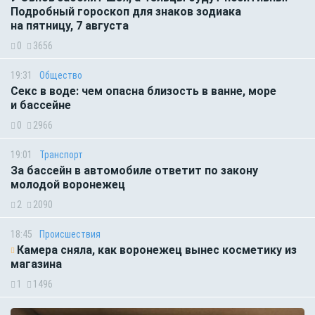
Подробный гороскоп для знаков зодиака
на пятницу, 7 августа
0
3656
19:31
Общество
Секс в воде: чем опасна близость в ванне, море
и бассейне
0
2966
19:01
Транспорт
За бассейн в автомобиле ответит по закону
молодой воронежец
2
2090
18:45
Происшествия
Камера сняла, как воронежец вынес косметику из
магазина
1
1496