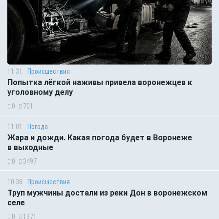
11:31
Происшествия
Попытка лёгкой наживы привела воронежцев к
уголовному делу
0
701
11:01
Погода
Жара и дожди. Какая погода будет в Воронеже
в выходные
0
3497
10:38
Происшествия
Труп мужчины достали из реки Дон в воронежском
селе
0
1371