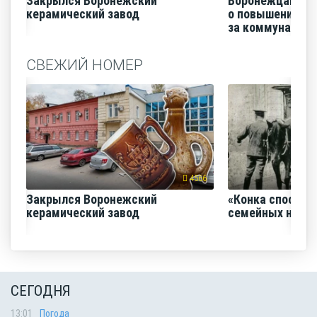
Закрылся Воронежский
Воронежцам на
керамический завод
о повышении п
за коммунальные
СВЕЖИЙ НОМЕР
4566
Закрылся Воронежский
«Конка способс
керамический завод
семейных нача
СЕГОДНЯ
13:01
Погода