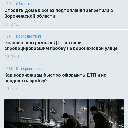
12:31
Общество
Строить дома в зонах подтопления запретили в
Воронежской области
1
486
12:01
Происшествия
Человек пострадал в ДТП с такси,
спровоцировавшим пробку на воронежской улице
0
821
12:00
От первого лица
Как воронежцам быстро оформить ДТП и не
создавать пробку?
0
249