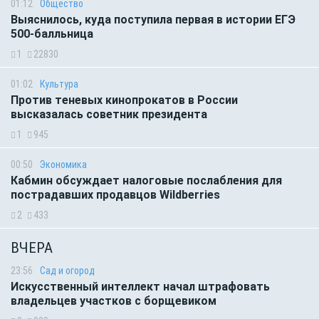
01:12
Общество
Выяснилось, куда поступила первая в истории ЕГЭ
500-балльница
1
22830
01:02
Культура
Против теневых кинопрокатов в России
высказалась советник президента
1
945
00:50
Экономика
Кабмин обсуждает налоговые послабления для
пострадавших продавцов Wildberries
2
433
ВЧЕРА
23:56
Сад и огород
Искусственный интеллект начал штрафовать
владельцев участков с борщевиком