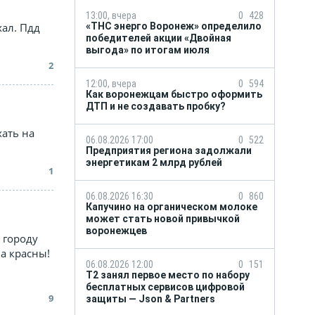
13:00, вчера
0
428
хал. Пдд
«ТНС энерго Воронеж» определило
победителей акции «Двойная
выгода» по итогам июля
2
12:00, вчера
0
594
Как воронежцам быстро оформить
ДТП и не создавать пробку?
хать на
06.08.2026 17:00
0
522
Предприятия региона задолжали
энергетикам 2 млрд рублей
1
06.08.2026 16:30
0
860
Капучино на органическом молоке
может стать новой привычкой
воронежцев
 городу
а красны!
06.08.2026 12:00
0
151
Т2 занял первое место по набору
бесплатных сервисов цифровой
9
защиты — Json & Partners