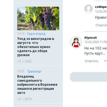
coMspe
12.02.20
Нравит
19:10
Сад и огород
AlyonaS
Уход за виноградом в
12.02.2025 11:5
августе: что
обязательно нужно
Не на 102 не
сделать до сбора
пусть едут…
урожая
0
3382
19:01
Транспорт
Владелец
самодельного
кабриолета в Воронеже
лишился регистрации
авто
0
2874