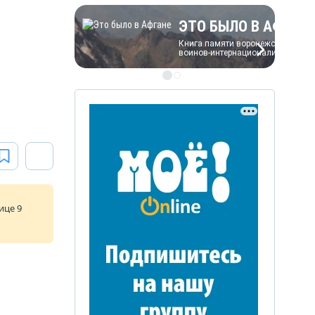
ЭТО БЫЛО В АФГАН
Книга памяти воронежских
воинов-интернационалистов
ице 9