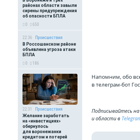
В Воронеже и трёх
районах области завыли
сирены предупреждения
об опасности БПЛА
0
650
22:36
Происшествия
В Россошанском районе
объявлена угроза атаки
БПЛА
0
186
Напомним, обо вс
в телеграм-бот Го
22:31
Происшествия
Подписывайтесь на 
Желание заработать
и области в
Telegra
на «инвестициях»
обернулось
для воронежанки
кредитом и потерей