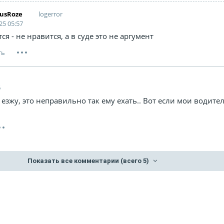
logerror
usRoze
25 05:57
ся - не нравится, а в суде это не аргумент
6
 езжу, это неправильно так ему ехать.. Вот если мои водител
Показать все комментарии
(всего 5)