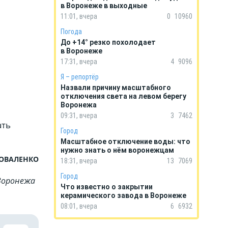
в Воронеже в выходные
11:01, вчера
0
10960
Погода
До +14° резко похолодает
в Воронеже
17:31, вчера
4
9096
Я – репортёр
Назвали причину масштабного
отключения света на левом берегу
Воронежа
09:31, вчера
3
7462
ать
Город
Масштабное отключение воды: что
нужно знать о нём воронежцам
КОВАЛЕНКО
18:31, вчера
13
7069
Город
Воронежа
Что известно о закрытии
керамического завода в Воронеже
08:01, вчера
6
6932