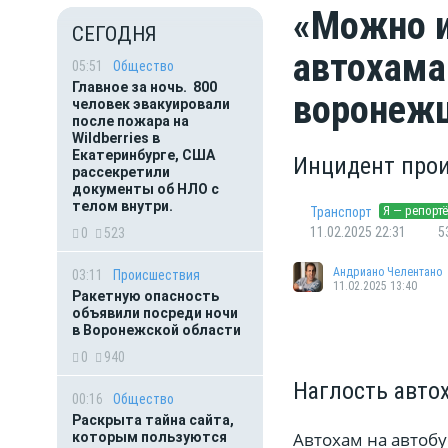
«Можно и
СЕГОДНЯ
автохама
05:51
Общество
Главное за ночь. 800
воронеж
человек эвакуировали
после пожара на
Wildberries в
Екатеринбурге, США
Инцидент прои
рассекретили
документы об НЛО с
телом внутри.
Я — репорт
Транспорт
11.02.2025 22:31
5
0
523
Андриано Челентано
03:11
Происшествия
11.02.2025 13:40
Ракетную опасность
объявили посреди ночи
в Воронежской области
0
940
Наглость авто
00:16
Общество
Раскрыта тайна сайта,
Автохам на автобу
которым пользуются