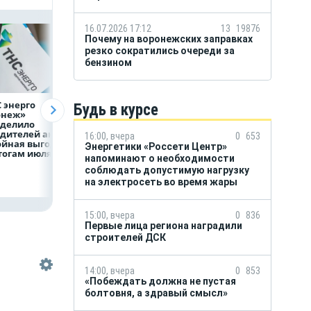
16.07.2026 17:12
13
19876
Почему на воронежских заправках
резко сократились очереди за
бензином
 энерго
Как воронежцам
Предприятия
Будь в курсе
онеж»
быстро оформить
региона задолжа
еделило
ДТП и не создавать
энергетикам 2 м
дителей акции
пробку?
рублей
16:00, вчера
0
653
ойная выгода»
Энергетики «Россети Центр»
тогам июля
напоминают о необходимости
соблюдать допустимую нагрузку
на электросеть во время жары
15:00, вчера
0
836
Первые лица региона наградили
строителей ДСК
14:00, вчера
0
853
«Побеждать должна не пустая
болтовня, а здравый смысл»