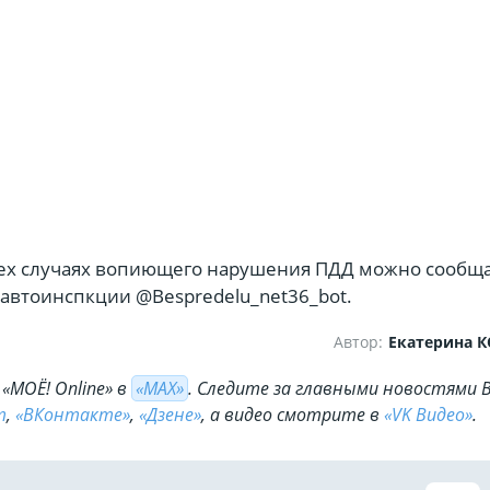
ех случаях вопиющего нарушения ПДД можно сообщ
савтоинспкции @Bespredelu_net36_bot.
Автор:
Екатерина 
«МОЁ! Online» в
«МАХ»
. Cледите за главными новостями 
m
,
«ВКонтакте»
,
«Дзене»
, а видео смотрите в
«VK Видео»
.