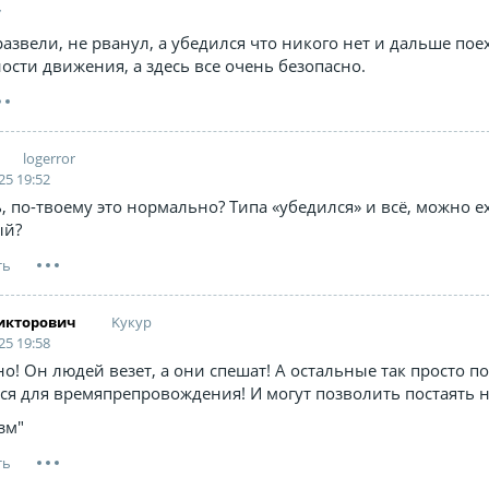
7
азвели, не рванул, а убедился что никого нет и дальше пое
ости движения, а здесь все очень безопасно.
logerror
25 19:52
ь, по-твоему это нормально? Типа «убедился» и всё, можно е
ый?
Kyкyp
икторович
25 19:58
о! Он людей везет, а они спешат! А остальные так просто по
ся для времяпрепровождения! И могут позволить постаять н
зм"