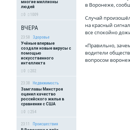
многие миллионы
в Воронеже, сооб
людей
0
1009
Случай произошёл
на красный сигнал
ВЧЕРА
все спокойно дожи
23:58
Здоровье
Учёные впервые
«Правильно, зачем
создали новые вирусы с
водители обществе
помощью
искусственного
вопросом вороне
интеллекта
0
202
23:38
Недвижимость
Замглавы Минстроя
оценил качество
российского жилья в
сравнении с США
0
254
23:11
Происшествия