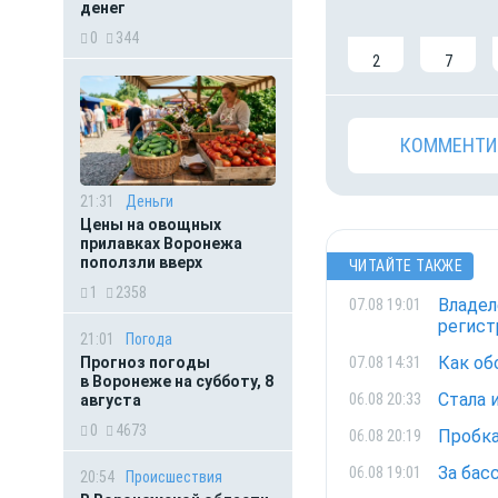
денег
0
344
2
7
КОММЕНТИ
21:31
Деньги
Цены на овощных
прилавках Воронежа
поползли вверх
ЧИТАЙТЕ ТАКЖЕ
1
2358
Владел
07.08 19:01
регист
21:01
Погода
Как об
07.08 14:31
Прогноз погоды
в Воронеже на субботу, 8
Стала 
06.08 20:33
августа
0
4673
Пробка
06.08 20:19
За бас
06.08 19:01
20:54
Происшествия