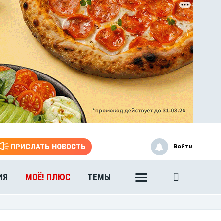
ЭТО БЫЛО В АФГАН
Книга памяти воронежских
воинов-интернационалистов
ПРИСЛАТЬ НОВОСТЬ
Войти
ИЯ
МОЁ! ПЛЮС
ТЕМЫ
ЭТО БЫЛО В АФГАН
Книга памяти воронежских
воинов-интернационалистов