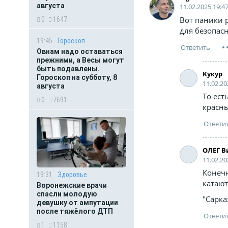
августа
11.02.2025 19:4
Вот паники р
0
1647
для безопасн
19:45
Гороскоп
Овнам надо оставаться
прежними, а Весы могут
быть подавлены.
Kyкyp
Гороскоп на субботу, 8
11.02.20
августа
То ест
0
7691
красн
ОЛЕГ В
11.02.20
Конечн
19:31
Здоровье
катают
Воронежские врачи
спасли молодую
"Сарка
девушку от ампутации
после тяжёлого ДТП
1
1158