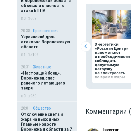
В Воронежской области
объявили опасность
атаки БПЛА
0
609
20:38
Происшествия
Украинский дрон
атаковал Воронежскую
Энергетики
область
«Россети Центр»
напоминают
1
5106
о необходимости
соблюдать
допустимую
20:31
Животные
нагрузку
на электросеть
«Настоящий боец».
во время жары
Воронежец спас
раненого летающего
зверя
0
959
20:01
Общество
Комментарии
Отключение света и
жара на выходных.
Главные новости
logerror
Воронежа и области за 7