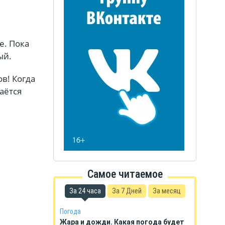
е. Пока
ый.
в! Когда
аётся
Самое читаемое
За 24 часа
За 7 Дней
За месяц
Погода
Жара и дожди. Какая погода будет