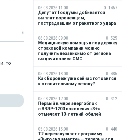
06.08.2026 11:00
0
1467
Депутат Госдумы добивается
выплат воронежцам,
пострадавшим от ракетного удара
1
06.08.2026 09:00
0
525
Медицинскую помощь и поддержку
страховой компании можно
получить независимо от региона
выдачи полиса ОМС
и, то
05.08.2026 18:00
0
485
Как Воронеж уже сейчас готовится
к отопительному сезону?
05.08.2026 17:00
0
312
Первый в мире энергоблок
с ВВЭР-1200 поколения «3+»
отмечает 10-летний юбилей
05.08.2026 15:00
0
440
Т2 перезапускает программу
«Выгодно вместе» — теперь и для