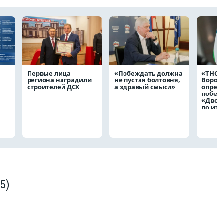
Первые лица
«Побеждать должна
«ТНС
региона наградили
не пустая болтовня,
Вор
строителей ДСК
а здравый смысл»
опр
побе
«Дв
по и
(5)