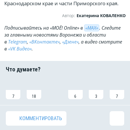
Краснодарском крае и части Приморского края.
Автор:
Екатерина КОВАЛЕНКО
Подписывайтесь на «МОЁ! Online» в
«МАХ»
. Cледите
за главными новостями Воронежа и области
в
Telegram
,
«ВКонтакте»
,
«Дзене»
, а видео смотрите
в
«VK Видео»
.
7
18
6
3
7
КОММЕНТИРОВАТЬ