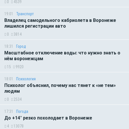
0
4539
19:01
Транспорт
Владелец самодельного кабриолета в Воронеже
лишился регистрации авто
0
3814
18:31
Город
Масштабное отключение воды: что нужно знать о
нём воронежцам
15
9920
18:01
Психология
Психолог объяснил, почему нас тянет к «не тем»
людям
0
2534
17:31
Погода
До +14° резко похолодает в Воронеже
4
13078