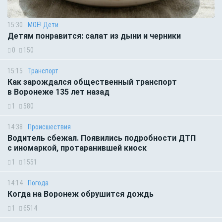
15:30
МОЁ! Дети
Детям понравится: салат из дыни и черники
0
150
15:15
Транспорт
Как зарождался общественный транспорт
в Воронеже 135 лет назад
1
580
14:38
Происшествия
Водитель сбежал. Появились подробности ДТП
с иномаркой, протаранившей киоск
1
1551
14:14
Погода
Когда на Воронеж обрушится дождь
1
6514