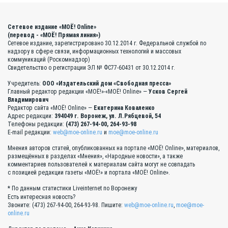
Сетевое издание «МОЁ! Online»
(перевод - «МОЁ! Прямая линия»)
Сетевое издание, зарегистрировано 30.12.2014 г. Федеральной службой по
надзору в сфере связи, информационных технологий и массовых
коммуникаций (Роскомнадзор)
Свидетельство о регистрации ЭЛ № ФС77-60431 от 30.12.2014 г.
Учредитель:
ООО «Издательский дом «Свободная пресса»
Главный редактор редакции «МОЁ!»-«МОЁ! Online» —
Усков Сергей
Владимирович
Редактор сайта «МОЁ! Online» —
Екатерина Коваленко
Адрес редакции:
394049 г. Воронеж, ул. Л.Рябцевой, 54
Телефоны редакции:
(473) 267-94-00, 264-93-98
E-mail редакции:
web@moe-online.ru
и
moe@moe-online.ru
Мнения авторов статей, опубликованных на портале «МОЁ! Online», материалов,
размещённых в разделах «Мнения», «Народные новости», а также
комментариев пользователей к материалам сайта могут не совпадать
с позицией редакции газеты «МОЁ!» и портала «МОЁ! Online».
* По данным статистики Liveinternet по Воронежу
Есть интересная новость?
Звоните: (473) 267-94-00, 264-93-98. Пишите:
web@moe-online.ru
,
moe@moe-
online.ru