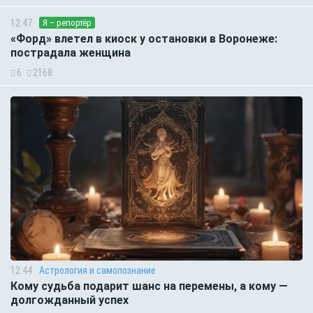
12:47
Я – репортёр
«Форд» влетел в киоск у остановки в Воронеже:
пострадала женщина
6
2168
12:44
Астрология и самопознание
Кому судьба подарит шанс на перемены, а кому —
долгожданный успех