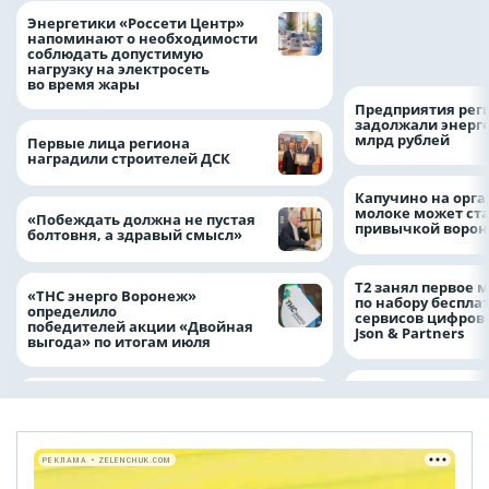
Как воронежцам 
Энергетики «Россети Центр»
оформить ДТП и н
напоминают о необходимости
пробку?
соблюдать допустимую
нагрузку на электросеть
во время жары
Предприятия рег
задолжали энерг
млрд рублей
Первые лица региона
наградили строителей ДСК
Капучино на орг
молоке может ста
«Побеждать должна не пустая
привычкой воро
болтовня, а здравый смысл»
Т2 занял первое 
«ТНС энерго Воронеж»
по набору беспла
определило
сервисов цифров
победителей акции «Двойная
Json & Partners
выгода» по итогам июля
РЕКЛАМА • ZELENCHUK.COM