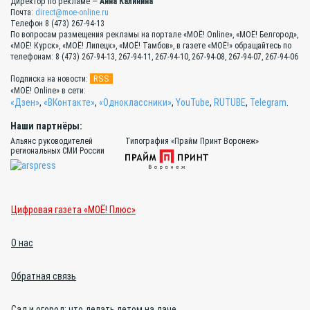
Директор по рекламе —
Анна Калинина
Почта:
direct@moe-online.ru
Телефон 8 (473) 267-94-13
По вопросам размещения рекламы на портале «МОЁ! Online», «МОЁ! Белгород»,
«МОЁ! Курск», «МОЁ! Липецк», «МОЁ! Тамбов», в газете «МОЁ!» обращайтесь по
телефонам: 8 (473) 267-94-13, 267-94-11, 267-94-10, 267-94-08, 267-94-07, 267-94-06
RSS
Подписка на новости:
«МОЁ! Online» в сети:
«Дзен»
,
«ВКонтакте»
,
«Одноклассники»
,
YouTube
,
RUTUBE
,
Telegram
.
Наши партнёры:
Альянс руководителей
Типография «Прайм Принт Воронеж»
региональных СМИ России
Цифровая газета «МОЁ! Плюс»
О нас
Обратная связь
Сад и огород: что делать летом на даче