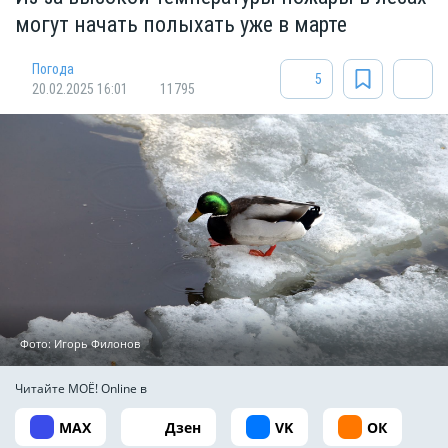
могут начать полыхать уже в марте
Погода
5
20.02.2025 16:01
11795
Фото: Игорь Филонов
Читайте МОЁ! Online в
MAX
Дзен
VK
ОК