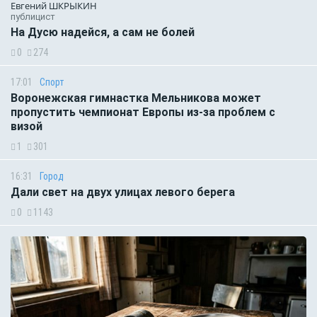
Евгений ШКРЫКИН
публицист
На Дусю надейся, а сам не болей
0
274
17:01
Спорт
Воронежская гимнастка Мельникова может
пропустить чемпионат Европы из-за проблем с
визой
1
301
16:31
Город
Дали свет на двух улицах левого берега
0
1143