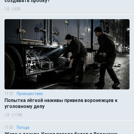
создавать пробку?
0
539
11:31
Происшествия
Попытка лёгкой наживы привела воронежцев к
уголовному делу
0
1186
11:01
Погода