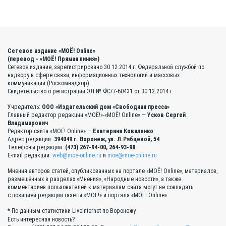
Сетевое издание «МОЁ! Online»
(перевод - «МОЁ! Прямая линия»)
Сетевое издание, зарегистрировано 30.12.2014 г. Федеральной службой по
надзору в сфере связи, информационных технологий и массовых
коммуникаций (Роскомнадзор)
Свидетельство о регистрации ЭЛ № ФС77-60431 от 30.12.2014 г.
Учредитель:
ООО «Издательский дом «Свободная пресса»
Главный редактор редакции «МОЁ!»-«МОЁ! Online» —
Усков Сергей
Владимирович
Редактор сайта «МОЁ! Online» —
Екатерина Коваленко
Адрес редакции:
394049 г. Воронеж, ул. Л.Рябцевой, 54
Телефоны редакции:
(473) 267-94-00, 264-93-98
E-mail редакции:
web@moe-online.ru
и
moe@moe-online.ru
Мнения авторов статей, опубликованных на портале «МОЁ! Online», материалов,
размещённых в разделах «Мнения», «Народные новости», а также
комментариев пользователей к материалам сайта могут не совпадать
с позицией редакции газеты «МОЁ!» и портала «МОЁ! Online».
* По данным статистики Liveinternet по Воронежу
Есть интересная новость?