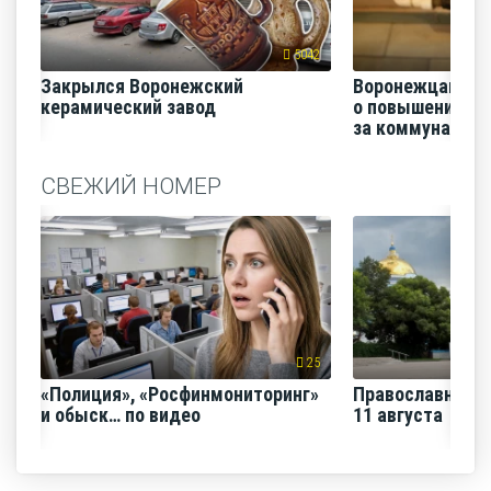
5042
Закрылся Воронежский
Воронежцам на
керамический завод
о повышении п
за коммунальные
СВЕЖИЙ НОМЕР
25
«Полиция», «Росфинмониторинг»
Православная н
и обыск… по видео
11 августа