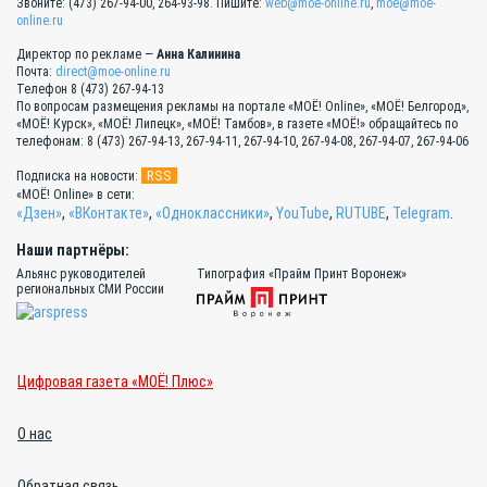
Звоните: (473) 267-94-00, 264-93-98. Пишите:
web@moe-online.ru
,
moe@moe-
online.ru
Директор по рекламе —
Анна Калинина
Почта:
direct@moe-online.ru
Телефон 8 (473) 267-94-13
По вопросам размещения рекламы на портале «МОЁ! Online», «МОЁ! Белгород»,
«МОЁ! Курск», «МОЁ! Липецк», «МОЁ! Тамбов», в газете «МОЁ!» обращайтесь по
телефонам: 8 (473) 267-94-13, 267-94-11, 267-94-10, 267-94-08, 267-94-07, 267-94-06
RSS
Подписка на новости:
«МОЁ! Online» в сети:
«Дзен»
,
«ВКонтакте»
,
«Одноклассники»
,
YouTube
,
RUTUBE
,
Telegram
.
Наши партнёры:
Альянс руководителей
Типография «Прайм Принт Воронеж»
региональных СМИ России
Цифровая газета «МОЁ! Плюс»
О нас
Обратная связь