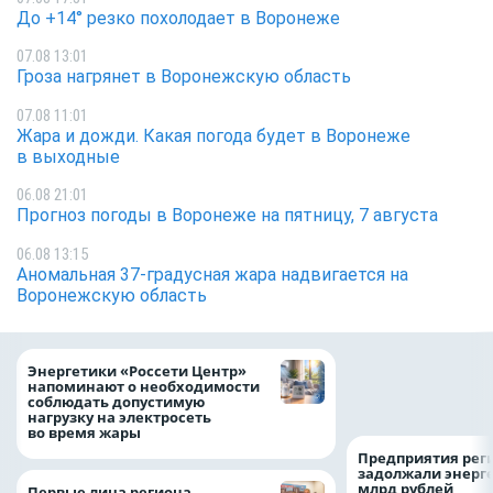
До +14° резко похолодает в Воронеже
07.08 13:01
Гроза нагрянет в Воронежскую область
07.08 11:01
Жара и дожди. Какая погода будет в Воронеже
в выходные
06.08 21:01
Прогноз погоды в Воронеже на пятницу, 7 августа
06.08 13:15
Аномальная 37-градусная жара надвигается на
Воронежскую область
Как воронежцам 
Энергетики «Россети Центр»
оформить ДТП и н
напоминают о необходимости
пробку?
соблюдать допустимую
нагрузку на электросеть
во время жары
Предприятия рег
задолжали энерг
млрд рублей
Первые лица региона