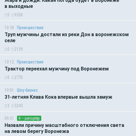
Жара и дожди. Какая погода будет в Воронеже
в выходные
0
9358
10:38
Происшествия
Труп мужчины достали из реки Дон в воронежском
селе
0
2139
10:12
Происшествия
Трактор переехал мужчину под Воронежем
0
2770
10:01
Шоу-бизнес
31-летняя Клава Кока впервые вышла замуж
2
3243
09:31
Я – репортёр
Назвали причину масштабного отключения света
на левом берегу Воронежа