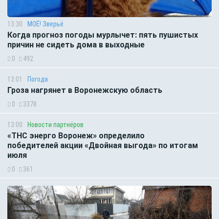
13:30
МОЁ! Зверьё
Когда прогноз погоды мурлычет: пять пушистых
причин не сидеть дома в выходные
0
492
13:01
Погода
Гроза нагрянет в Воронежскую область
0
3378
13:00
Новости партнёров
«ТНС энерго Воронеж» определило
победителей акции «Двойная выгода» по итогам
июля
0
361