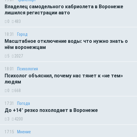
Владелец самодельного кабриолета в Воронеже
лишился регистрации авто
0
483
18:31
Город
Масштабное отключение воды: что нужно знать о
нём воронежцам
5
2027
18:01
Психология
Психолог объяснил, почему нас тянет к «не тем»
людям
0
668
17:31
Погода
До +14° резко похолодает в Воронеже
3
4200
17:15
Мнение