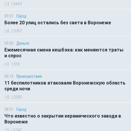
3
6663
09:01
Город
Более 20 улиц остались без света в Воронеже
0
3707
09:00
Деньги
Ежемесячная смена кешбэка: как меняются траты
и спрос
0
516
08:18
Происшествия
11 беспилотников атаковали Воронежскую область
среди ночи
0
2355
08:01
Город
Что известно о закрытии керамического завода в
Воронеже
5
6342