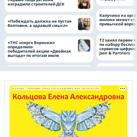
наградили строителей ДСК
Капучино на орг
молоке может ста
«Побеждать должна не пустая
привычкой воро
болтовня, а здравый смысл»
Т2 занял первое 
«ТНС энерго Воронеж»
по набору беспла
определило
сервисов цифров
победителей акции «Двойная
Json & Partners
выгода» по итогам июля
РЕКЛАМА • КОЛЬЦОВА ЕЛЕНА АЛЕКСАНДРОВНА ИНН 366100251196