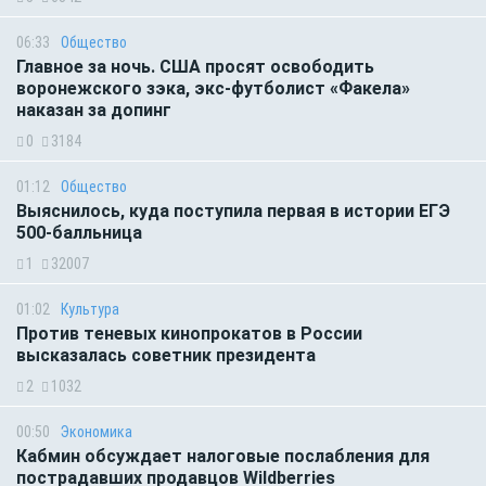
06:33
Общество
Главное за ночь. CША просят освободить
воронежского зэка, экс-футболист «Факела»
наказан за допинг
0
3184
01:12
Общество
Выяснилось, куда поступила первая в истории ЕГЭ
500-балльница
1
32007
01:02
Культура
Против теневых кинопрокатов в России
высказалась советник президента
2
1032
00:50
Экономика
Кабмин обсуждает налоговые послабления для
пострадавших продавцов Wildberries