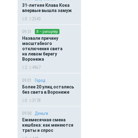
31-летняя Клава Кока
впервые вышла замуж
0
2543
09:31
Я – репортёр
Назвали причину
масштабного
отключения света
на левом берегу
Воронежа
2
4967
09:01
Город
Более 20 улиц остались
без света в Воронеже
0
3178
09:00
Деньги
Ежемесячная смена
кешбэка: как меняются
траты и спрос