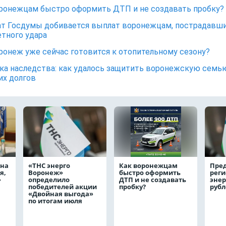
ронежцам быстро оформить ДТП и не создавать пробку?
т Госдумы добивается выплат воронежцам, пострадавш
етного удара
ронеж уже сейчас готовится к отопительному сезону?
а наследства: как удалось защитить воронежскую семь
их долгов
жна
«ТНС энерго
Как воронежцам
Пре
я,
Воронеж»
быстро оформить
реги
л»
определило
ДТП и не создавать
энер
победителей акции
пробку?
руб
«Двойная выгода»
по итогам июля