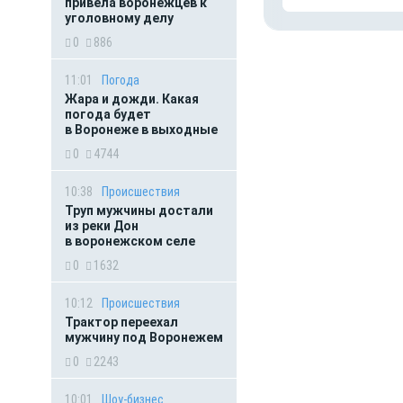
привела воронежцев к
уголовному делу
0
886
11:01
Погода
Жара и дожди. Какая
погода будет
в Воронеже в выходные
0
4744
10:38
Происшествия
Труп мужчины достали
из реки Дон
в воронежском селе
0
1632
10:12
Происшествия
Трактор переехал
мужчину под Воронежем
0
2243
10:01
Шоу-бизнес