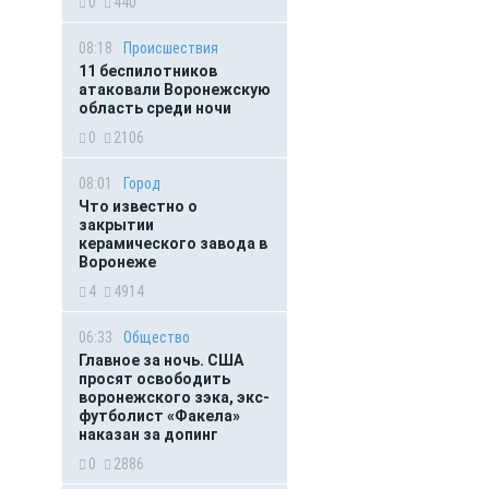
0
440
08:18
Происшествия
11 беспилотников
атаковали Воронежскую
область среди ночи
0
2106
08:01
Город
Что известно о
закрытии
керамического завода в
Воронеже
4
4914
06:33
Общество
Главное за ночь. CША
просят освободить
воронежского зэка, экс-
футболист «Факела»
наказан за допинг
0
2886