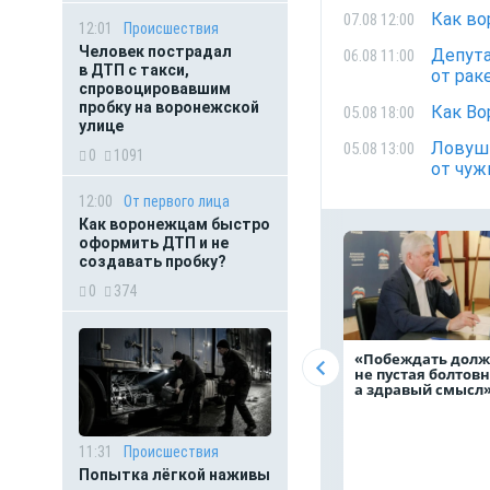
Как во
07.08 12:00
12:01
Происшествия
Человек пострадал
Депута
06.08 11:00
в ДТП с такси,
от рак
спровоцировавшим
пробку на воронежской
Как Во
05.08 18:00
улице
Ловушк
05.08 13:00
0
1091
от чуж
12:00
От первого лица
Как воронежцам быстро
оформить ДТП и не
создавать пробку?
0
374
«Побеждать дол
не пустая болтовн
а здравый смыс
11:31
Происшествия
Попытка лёгкой наживы