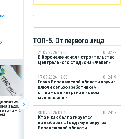
им
ТОП-5. От первого лица
ю
21.07.2026 18:00
0
3277
В Воронеже начали строительство
Центрального стадиона «Факел»
17.07.2026 13:00
0
2419
Глава Воронежской области вручил
ключи сельхозработникам
от домов и квартир в новом
микрорайоне
дприятия
Капучино
Т2 занял первое
она задолжали
на органическом
место по набору
гетикам 2 млрд
молоке может стать
бесплатных
30.07.2026 09:40
0
2417
лей
новой привычкой
сервисов цифров
Кто и как баллотируется
воронежцев
защиты — Json &
на выборах в Госдуму в округах
Partners
Воронежской области