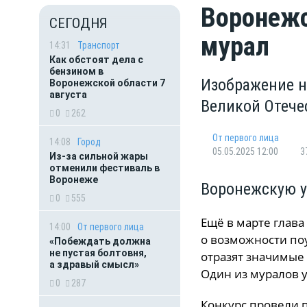
Воронежс
СЕГОДНЯ
мурал
14:31
Транспорт
Как обстоят дела с
бензином в
Изображение н
Воронежской области 7
августа
Великой Отече
0
262
От первого лица
14:08
Город
05.05.2025 12:00
3
Из-за сильной жары
отменили фестиваль в
Воронеже
Воронежскую у
0
555
Ещё в марте глава
14:00
От первого лица
о возможности поу
«Побеждать должна
не пустая болтовня,
отразят значимые 
а здравый смысл»
Один из муралов у
0
287
Конкурс провели п