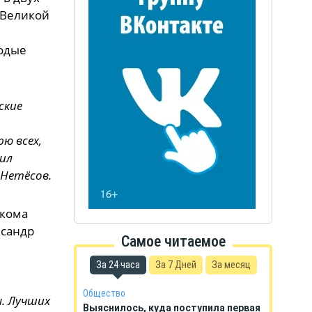
 Великой
лодые
ские
ю всех,
ил
 Нетёсов.
лкома
ксандр
Самое читаемое
За 24 часа
За 7 Дней
За месяц
Общество
. Лучших
Выяснилось, куда поступила первая