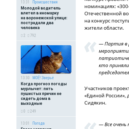
13:31
Происшествия
номинациях: «300
Молодой водитель
Отечественной во
влетел в иномарку
на воронежской улице:
на конкурс посту
пострадали два
жители области.
человека
2
792
— Партия в 
мероприятия
патриотичес
кто приняли
председател
13:30
МОЁ! Зверьё
Когда прогноз погоды
Участников проек
мурлычет: пять
пушистых причин не
«Единой России», 
сидеть дома в
Сидякин.
выходные
0
249
13:01
Погода
— Все очень