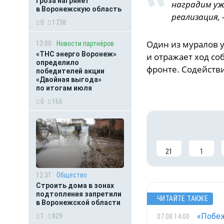
Гроза нагрянет
наградим уж
в Воронежскую область
реализация, 
0
1738
Один из муралов 
13:00
Новости партнёров
«ТНС энерго Воронеж»
и отражает ход с
определило
фронте. Содействи
победителей акции
«Двойная выгода»
по итогам июля
0
166
21
1
12:31
Общество
Строить дома в зонах
подтопления запретили
ЧИТАЙТЕ ТАКЖЕ
в Воронежской области
«Побеж
07.08 14:00
1
829