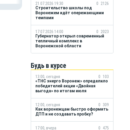
21.07.2026 19:30
0
2126
Строительство школы под
Воронежем идёт опережающими
темпами
17.07.2026 14:00
0
2023
Губернатор открыл современный
тепличный комплекс в
Воронежской области
Будь в курсе
13:00, сегодня
0
103
«ТНС энерго Воронеж» определило
победителей акции «Двойная
выгода» по итогам июля
12:00, сегодня
0
309
Как воронежцам быстро оформить
ДТП и не создавать пробку?
17:00, вчера
0
475