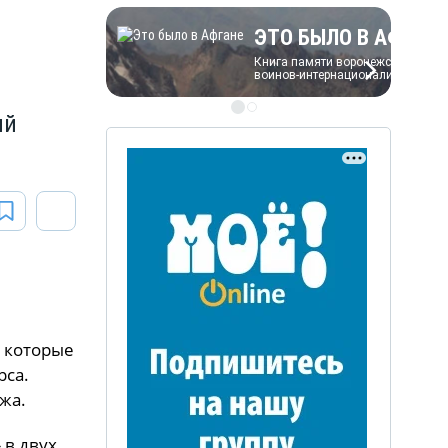
ЭТО БЫЛО В АФГАН
Книга памяти воронежских
воинов-интернационалистов
ий
ЭТО БЫЛО В АФГАН
Книга памяти воронежских
воинов-интернационалистов
, которые
рса.
жа.
 в двух