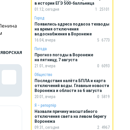
в истории ЕГЭ 500-балльница
01:12, сегодня
1
25101
Город
Появились адреса подвоза техводы
 Ленина
на время отключения
м
водоснабжения в Воронеже
16:04, вчера
5
6773
Погода
 ЯВОРСКАЯ
Прогноз погоды в Воронеже
на пятницу, 7 августа
21:01, вчера
0
6093
Общество
Последствия налёта БПЛА и карта
отключений воды. Главные новости
Воронежа и области за 6 августа
20:01, вчера
0
5819
Я – репортёр
Назвали причину масштабного
отключения света на левом берегу
Воронежа
09:31, сегодня
2
4967