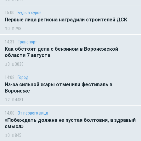
15:00
Будь в курсе
Первые лица региона наградили строителей ДСК
0
798
14:31
Транспорт
Как обстоят дела с бензином в Воронежской
области 7 августа
3
3038
14:08
Город
Из-за сильной жары отменили фестиваль в
Воронеже
2
4481
14:00
От первого лица
«Побеждать должна не пустая болтовня, а здравый
смысл»
0
845