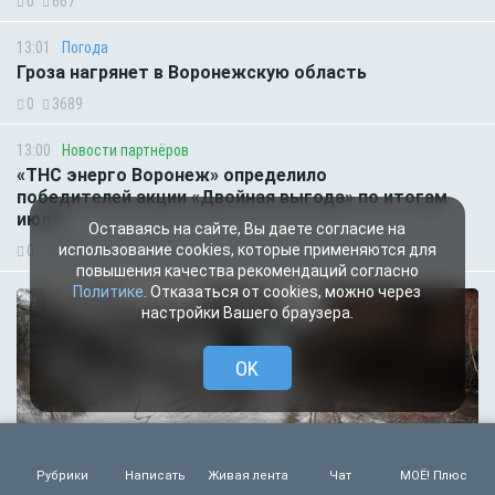
0
667
13:01
Погода
Гроза нагрянет в Воронежскую область
0
3689
13:00
Новости партнёров
«ТНС энерго Воронеж» определило
победителей акции «Двойная выгода» по итогам
июля
Оставаясь на сайте, Вы даете согласие на
использование cookies, которые применяются для
0
410
повышения качества рекомендаций согласно
Политике
. Отказаться от cookies, можно через
настройки Вашего браузера.
OK
Рубрики
Написать
Живая лента
Чат
МОЁ! Плюс