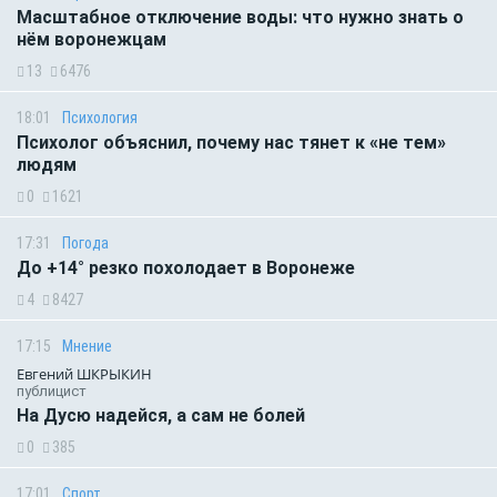
Масштабное отключение воды: что нужно знать о
нём воронежцам
13
6476
18:01
Психология
Психолог объяснил, почему нас тянет к «не тем»
людям
0
1621
17:31
Погода
До +14° резко похолодает в Воронеже
4
8427
17:15
Мнение
Евгений ШКРЫКИН
публицист
На Дусю надейся, а сам не болей
0
385
17:01
Спорт