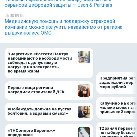
сервисов цифровой защиты — Json & Partners
06.08 09:00
Медицинскую помощь и поддержку страховой
компании можно получить независимо от региона
выдачи полиса ОМС
Как воронежцам 
Энергетики «Россети Центр»
оформить ДТП и н
напоминают о необходимости
пробку?
соблюдать допустимую
нагрузку на электросеть
во время жары
Предприятия рег
задолжали энерг
млрд рублей
Первые лица региона
наградили строителей ДСК
Капучино на орг
молоке может ста
«Побеждать должна не пустая
привычкой воро
болтовня, а здравый смысл»
Т2 занял первое 
«ТНС энерго Воронеж»
по набору беспла
определило
сервисов цифров