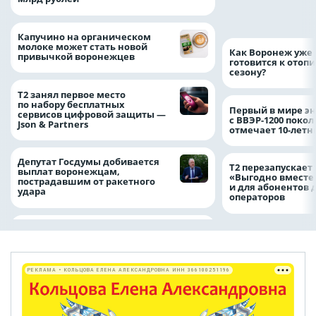
независимо от ре
выдачи полиса
Капучино на органическом
молоке может стать новой
Как Воронеж уже 
привычкой воронежцев
готовится к отоп
сезону?
Т2 занял первое место
по набору бесплатных
Первый в мире э
сервисов цифровой защиты —
с ВВЭР-1200 покол
Json & Partners
отмечает 10-лет
Депутат Госдумы добивается
Т2 перезапускает
выплат воронежцам,
«Выгодно вместе
пострадавшим от ракетного
и для абонентов 
удара
операторов
РЕКЛАМА • КОЛЬЦОВА ЕЛЕНА АЛЕКСАНДРОВНА ИНН 366100251196