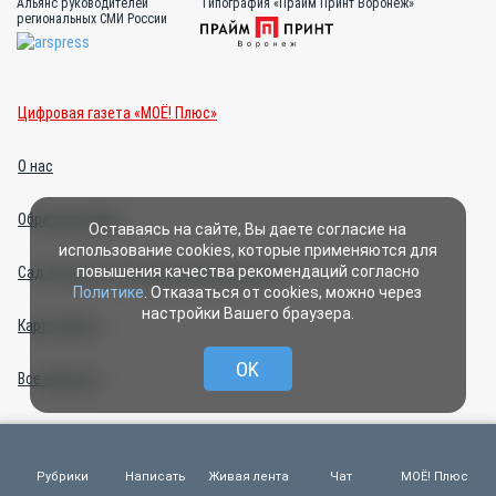
Альянс руководителей
Типография «Прайм Принт Воронеж»
региональных СМИ России
Цифровая газета «МОЁ! Плюс»
О нас
Обратная связь
Оставаясь на сайте, Вы даете согласие на
использование cookies, которые применяются для
повышения качества рекомендаций согласно
Сад и огород: что делать летом на даче
Политике
. Отказаться от cookies, можно через
настройки Вашего браузера.
Карта сайта
OK
Все новости
Прайс-лист на политическую агитацию 2026 г.
Рубрики
Написать
Живая лента
Чат
МОЁ! Плюс
Правила общения