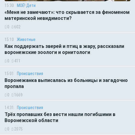
15:30
МОЁ! Дети
«Меня не замечают»: что скрывается за феноменом
материнской невидимости?
0
602
15:10
Животные
Как поддержать зверей и птиц в жару, рассказали
воронежские зоологи и орнитологи
0
411
15:01
Происшествия
Воронежанка выписалась из больницы и загадочно
пропала
0
1669
14:31
Происшествия
Трёх пропавших без вести нашли погибшими в
Воронежской области
0
2075