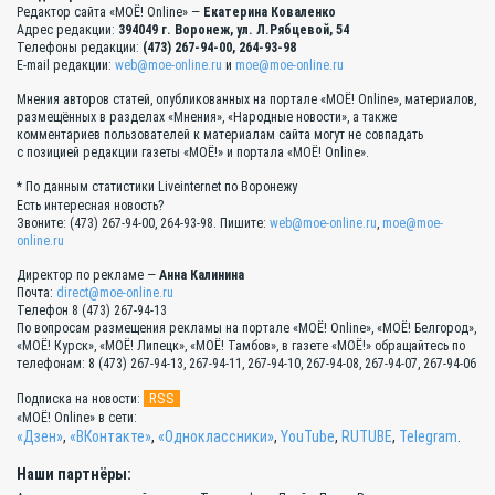
Редактор сайта «МОЁ! Online» —
Екатерина Коваленко
Адрес редакции:
394049 г. Воронеж, ул. Л.Рябцевой, 54
Телефоны редакции:
(473) 267-94-00, 264-93-98
E-mail редакции:
web@moe-online.ru
и
moe@moe-online.ru
Мнения авторов статей, опубликованных на портале «МОЁ! Online», материалов,
размещённых в разделах «Мнения», «Народные новости», а также
комментариев пользователей к материалам сайта могут не совпадать
с позицией редакции газеты «МОЁ!» и портала «МОЁ! Online».
* По данным статистики Liveinternet по Воронежу
Есть интересная новость?
Звоните: (473) 267-94-00, 264-93-98. Пишите:
web@moe-online.ru
,
moe@moe-
online.ru
Директор по рекламе —
Анна Калинина
Почта:
direct@moe-online.ru
Телефон 8 (473) 267-94-13
По вопросам размещения рекламы на портале «МОЁ! Online», «МОЁ! Белгород»,
«МОЁ! Курск», «МОЁ! Липецк», «МОЁ! Тамбов», в газете «МОЁ!» обращайтесь по
телефонам: 8 (473) 267-94-13, 267-94-11, 267-94-10, 267-94-08, 267-94-07, 267-94-06
RSS
Подписка на новости:
«МОЁ! Online» в сети:
«Дзен»
,
«ВКонтакте»
,
«Одноклассники»
,
YouTube
,
RUTUBE
,
Telegram
.
Наши партнёры: