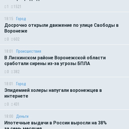
1
1521
18:15
Город
Досрочно открыли движение по улице Свободы в
Воронеже
0
602
18:01
Происшествия
В Лискинском районе Воронежской области
сработали сирены из-за угрозы БПЛА
0
382
18:01
Город
Эпидемией холеры напугали воронежцев в
интернете
0
431
18:00
Деньги
Ипотечные выдачи в России выросли на 38%
за семь месяцев