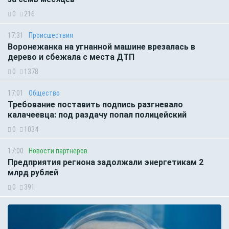
0
216
17:31
Происшествия
Воронежанка на угнанной машине врезалась в
дерево и сбежала с места ДТП
0
1378
17:01
Общество
Требование поставить подпись разгневало
калачеевца: под раздачу попал полицейский
0
1034
17:00
Новости партнёров
Предприятия региона задолжали энергетикам 2
млрд рублей
0
391