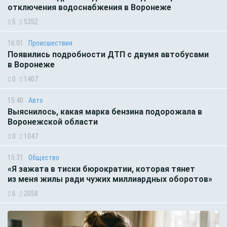
отключения водоснабжения в Воронеже
5
5352
16:01
Происшествия
Появились подробности ДТП с двумя автобусами
в Воронеже
0
1407
15:40
Авто
Выяснилось, какая марка бензина подорожала в
Воронежской области
0
1047
15:31
Общество
«Я зажата в тиски бюрократии, которая тянет
из меня жилы ради чужих миллиардных оборотов»
6
2058