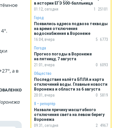
в истории ЕГЭ 500-балльница
в тёмное
01:12, сегодня
1
25101
Город
Появились адреса подвоза техводы
на время отключения
14°.
водоснабжения в Воронеже
16:04, вчера
5
6773
Погода
адки
Прогноз погоды в Воронеже
на пятницу, 7 августа
21:01, вчера
0
6093
27°, а в
Общество
Последствия налёта БПЛА и карта
отключений воды. Главные новости
Воронежа и области за 6 августа
КОВАЛЕНКО
20:01, вчера
0
5819
Воронежа
Я – репортёр
Назвали причину масштабного
отключения света на левом берегу
Воронежа
09:31, сегодня
2
4967