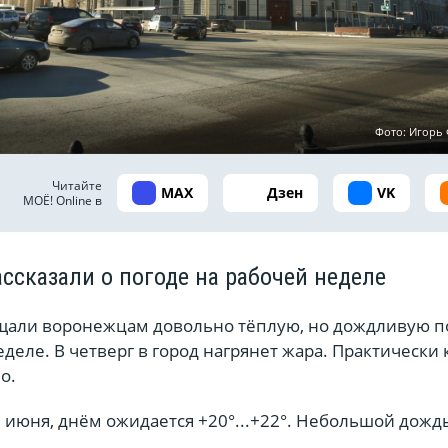
Фото: Игор
Читайте
MAX
Дзен
VK
МОЁ! Online в
ссказали о погоде на рабочей неделе
али воронежцам довольно тёплую, но дождливую п
еделе. В четверг в город нагрянет жара. Практически
о.
 июня, днём ожидается +20°...+22°. Небольшой дождь