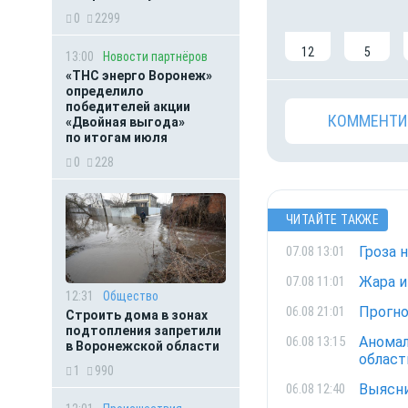
0
2299
12
5
13:00
Новости партнёров
«ТНС энерго Воронеж»
определило
победителей акции
КОММЕНТИ
«Двойная выгода»
по итогам июля
0
228
ЧИТАЙТЕ ТАКЖЕ
Гроза 
07.08 13:01
Жара и
07.08 11:01
12:31
Общество
Прогно
06.08 21:01
Строить дома в зонах
подтопления запретили
Аномал
06.08 13:15
в Воронежской области
област
1
990
Выясни
06.08 12:40