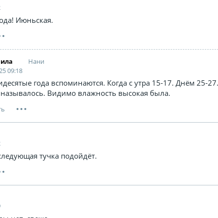
2
ода! Июньская.
Нани
фила
25 09:18
десятые года вспоминаются. Когда с утра 15-17. Днём 25-27.
называлось. Видимо влажность высокая была.
2
 следующая тучка подойдёт.
9