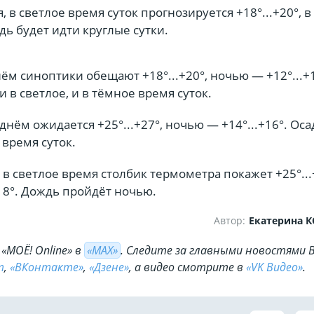
, в светлое время суток прогнозируется +18°...+20°, 
дь будет идти круглые сутки.
днём синоптики обещают +18°...+20°, ночью — +12°...+
и в светлое, и в тёмное время суток.
 днём ожидается +25°...+27°, ночью — +14°...+16°. Ос
 время суток.
 в светлое время столбик термометра покажет +25°...+
18°. Дождь пройдёт ночью.
Автор:
Екатерина 
«МОЁ! Online» в
«МАХ»
. Cледите за главными новостями 
m
,
«ВКонтакте»
,
«Дзене»
, а видео смотрите в
«VK Видео»
.