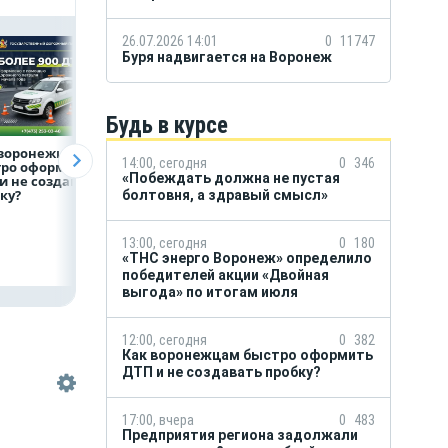
26.07.2026 14:01
0
11747
Буря надвигается на Воронеж
Будь в курсе
 воронежцам
Предприятия
Капучино
14:00, сегодня
0
346
тро оформить
региона задолжали
на органическом
«Побеждать должна не пустая
и не создавать
энергетикам 2 млрд
молоке может ст
ку?
рублей
новой привычко
болтовня, а здравый смысл»
воронежцев
13:00, сегодня
0
180
«ТНС энерго Воронеж» определило
победителей акции «Двойная
выгода» по итогам июля
12:00, сегодня
0
382
Как воронежцам быстро оформить
ДТП и не создавать пробку?
17:00, вчера
0
483
Предприятия региона задолжали