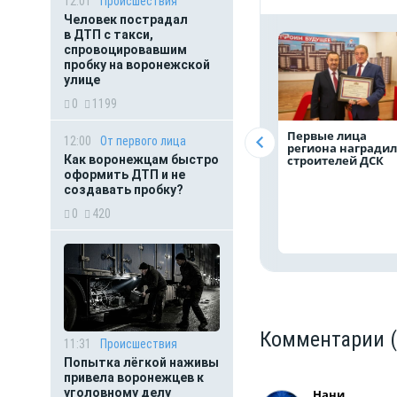
12:01
Происшествия
Человек пострадал
в ДТП с такси,
спровоцировавшим
пробку на воронежской
улице
0
1199
Первые лица
12:00
От первого лица
региона награди
строителей ДСК
Как воронежцам быстро
оформить ДТП и не
создавать пробку?
0
420
Комментарии
11:31
Происшествия
Попытка лёгкой наживы
привела воронежцев к
уголовному делу
Нани