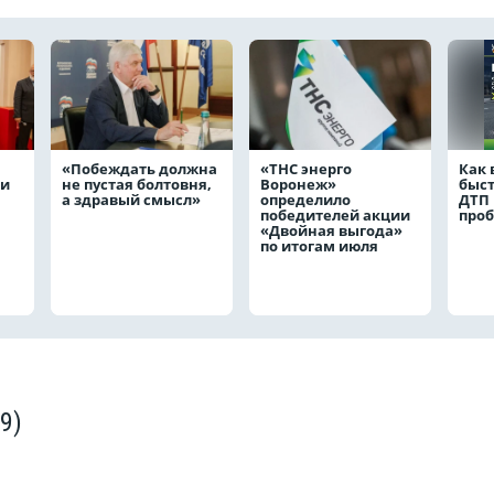
«Побеждать должна
«ТНС энерго
Как
ли
не пустая болтовня,
Воронеж»
быс
а здравый смысл»
определило
ДТП 
победителей акции
проб
«Двойная выгода»
по итогам июля
(9)