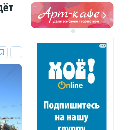
дёт
ЭТО БЫЛО В АФГАН
Книга памяти воронежских
воинов-интернационалистов