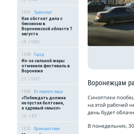
14:31
Транспорт
Как обстоят дела с
бензином в
Воронежской области 7
августа
0
1063
14:08
Город
Из-за сильной жары
отменили фестиваль в
Воронеже
1
1337
Воронежцам ра
14:00
От первого лица
Синоптики пообещ
«Побеждать должна
не пустая болтовня,
на этой рабочей н
а здравый смысл»
день будет облачн
0
471
В понедельник, 30
13:31
Происшествия