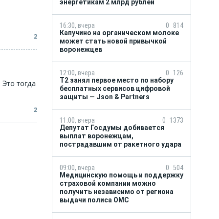
энергетикам 2 млрд рублей
16:30, вчера
0
814
Капучино на органическом молоке
2
может стать новой привычкой
воронежцев
12:00, вчера
0
126
Т2 занял первое место по набору
 Это тогда
бесплатных сервисов цифровой
защиты — Json & Partners
2
11:00, вчера
0
1373
Депутат Госдумы добивается
выплат воронежцам,
пострадавшим от ракетного удара
09:00, вчера
0
504
Медицинскую помощь и поддержку
страховой компании можно
получить независимо от региона
выдачи полиса ОМС