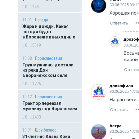
30.06.2025 09:1
0
948
Хорошая пог
11:01
Погода
Жара и дожди. Какая
погода будет
в Воронеже в выходные
дрозо
30.06.20
0
5519
Восьми
10:38
Происшествия
жарой 
Труп мужчины достали
из реки Дон
в воронежском селе
0
1776
дрозофила
30.06.2025 17:1
10:12
Происшествия
На рассвете
Трактор переехал
мужчину под Воронежем
0
2433
Астра
10:01
Шоу-бизнес
30.06.2025 17:1
31-летняя Клава Кока