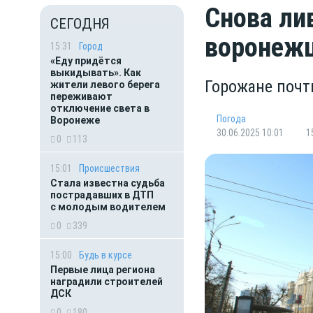
Снова ли
СЕГОДНЯ
воронежц
15:31
Город
«Еду придётся
выкидывать». Как
Горожане почт
жители левого берега
переживают
отключение света в
Погода
Воронеже
30.06.2025 10:01
1
0
113
15:01
Происшествия
Стала известна судьба
пострадавших в ДТП
с молодым водителем
0
339
15:00
Будь в курсе
Первые лица региона
наградили строителей
ДСК
0
180