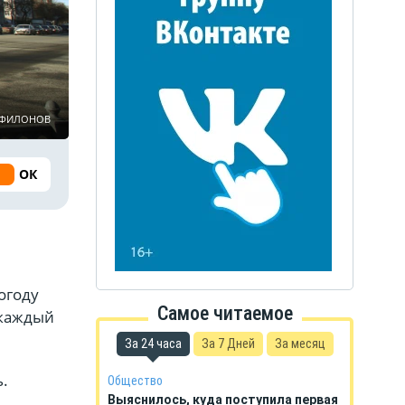
ь ФИЛОНОВ
ОК
огоду
Самое читаемое
 каждый
За 24 часа
За 7 Дней
За месяц
.
Общество
Выяснилось, куда поступила первая