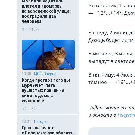
Молодой водитель
Во вторник, 1 июля
влетел в иномарку
на воронежской улице:
— +12°...+14°. Дож
пострадали два
человека
2
1085
В среду, 2 июля, 
Дождь будет идти 
В четверг, 3 июля,
выпадут в светлое
В пятницу, 4 июля,
13:30
МОЁ! Зверьё
Когда прогноз погоды
тёмное — +16°...+
мурлычет: пять
пушистых причин не
сидеть дома в
выходные
Подписывайтесь на 
0
325
и области в
Telegra
13:01
Погода
Гроза нагрянет
в Воронежскую область