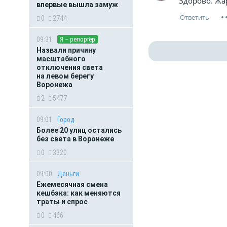
Здорово. Жа
впервые вышла замуж
0
2744
09:31
Я – репортёр
Назвали причину
масштабного
отключения света
на левом берегу
Воронежа
2
5477
09:01
Город
Более 20 улиц остались
без света в Воронеже
0
3320
09:00
Деньги
Ежемесячная смена
кешбэка: как меняются
траты и спрос
0
466