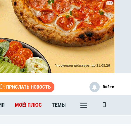
ЭТО БЫЛО В АФГАН
Книга памяти воронежских
воинов-интернационалистов
ПРИСЛАТЬ НОВОСТЬ
Войти
ИЯ
МОЁ! ПЛЮС
ТЕМЫ
ЭТО БЫЛО В АФГАН
Книга памяти воронежских
воинов-интернационалистов