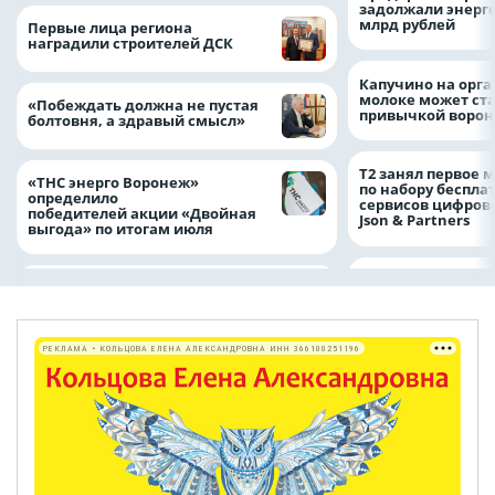
задолжали энерг
млрд рублей
Первые лица региона
наградили строителей ДСК
Капучино на орг
молоке может ста
«Побеждать должна не пустая
привычкой воро
болтовня, а здравый смысл»
Т2 занял первое 
«ТНС энерго Воронеж»
по набору беспла
определило
сервисов цифров
победителей акции «Двойная
Json & Partners
выгода» по итогам июля
РЕКЛАМА • КОЛЬЦОВА ЕЛЕНА АЛЕКСАНДРОВНА ИНН 366100251196