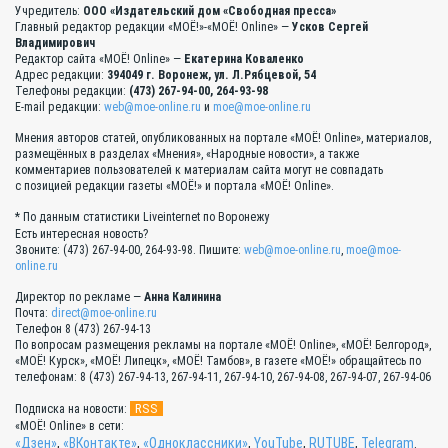
Учредитель:
ООО «Издательский дом «Свободная пресса»
Главный редактор редакции «МОЁ!»-«МОЁ! Online» —
Усков Сергей
Владимирович
Редактор сайта «МОЁ! Online» —
Екатерина Коваленко
Адрес редакции:
394049 г. Воронеж, ул. Л.Рябцевой, 54
Телефоны редакции:
(473) 267-94-00, 264-93-98
E-mail редакции:
web@moe-online.ru
и
moe@moe-online.ru
Мнения авторов статей, опубликованных на портале «МОЁ! Online», материалов,
размещённых в разделах «Мнения», «Народные новости», а также
комментариев пользователей к материалам сайта могут не совпадать
с позицией редакции газеты «МОЁ!» и портала «МОЁ! Online».
* По данным статистики Liveinternet по Воронежу
Есть интересная новость?
Звоните: (473) 267-94-00, 264-93-98. Пишите:
web@moe-online.ru
,
moe@moe-
online.ru
Директор по рекламе —
Анна Калинина
Почта:
direct@moe-online.ru
Телефон 8 (473) 267-94-13
По вопросам размещения рекламы на портале «МОЁ! Online», «МОЁ! Белгород»,
«МОЁ! Курск», «МОЁ! Липецк», «МОЁ! Тамбов», в газете «МОЁ!» обращайтесь по
телефонам: 8 (473) 267-94-13, 267-94-11, 267-94-10, 267-94-08, 267-94-07, 267-94-06
RSS
Подписка на новости:
«МОЁ! Online» в сети:
«Дзен»
,
«ВКонтакте»
,
«Одноклассники»
,
YouTube
,
RUTUBE
,
Telegram
.