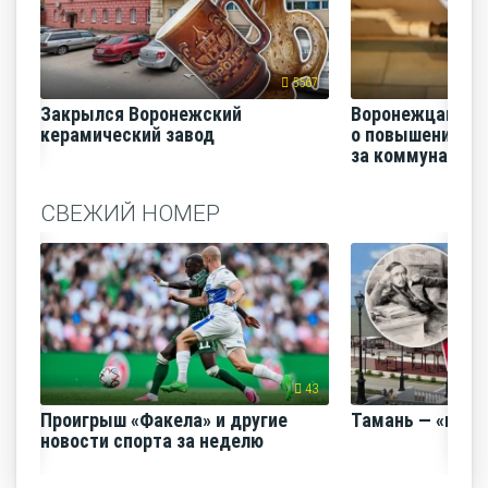
5567
Закрылся Воронежский
Воронежцам на
керамический завод
о повышении п
за коммунальные
СВЕЖИЙ НОМЕР
43
Проигрыш «Факела» и другие
Тамань — «горо
новости спорта за неделю