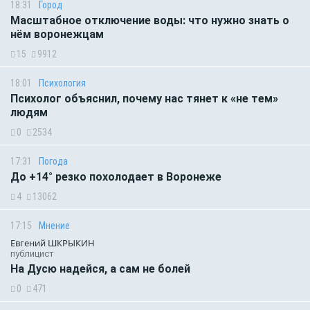
18:31
Город
Масштабное отключение воды: что нужно знать о
нём воронежцам
15
9912
18:01
Психология
Психолог объяснил, почему нас тянет к «не тем»
людям
0
2534
17:31
Погода
До +14° резко похолодает в Воронеже
4
13062
17:15
Мнение
Евгений ШКРЫКИН
публицист
На Дусю надейся, а сам не болей
0
471