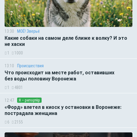
13:30
МОЁ! Зверьё
Какие собаки на самом деле ближе к волку? И это
не хаски
1
1000
13:10
Происшествия
Что происходит на месте работ, оставивших
без воды половину Воронежа
1
4801
12:47
Я – репортёр
«Форд» влетел в киоск у остановки в Воронеже:
пострадала женщина
6
2155