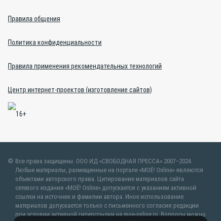
Правила общения
Политика конфиденциальности
Правила применения рекомендательных технологий
Центр интернет-проектов (изготовление сайтов)
Все права защищены. ООО ИД «СВОБОДНАЯ ПРЕССА» 2007–2024.
Любые материалы, размещенные на портале «МОЁ! Online» являются
объектами авторского права. Цитирование материалов сайта
сетевого издания «МОЁ! Online» допускается с указанием активной
ссылки на источник и фамилии автора. Иное использование
материалов допускается только с письменного согласия редакции
при условии активной гиперссылки на moe-online.ru. Вопросы можно