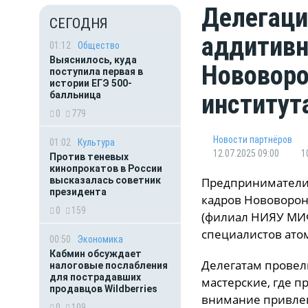
Делегаци
СЕГОДНЯ
аддитивн
01:12
Общество
Выяснилось, куда
Нововоро
поступила первая в
истории ЕГЭ 500-
институт
балльница
0
779
Новости партнёров
01:02
Культура
12.07.2025 09:00
1
Против теневых
кинопрокатов в России
высказалась советник
Предприниматели
президента
кадров Нововоро
0
159
(филиал НИЯУ МИФ
специалистов ато
00:50
Экономика
Кабмин обсуждает
Делегатам провел
налоговые послабления
для пострадавших
мастерские, где п
продавцов Wildberries
внимание привлек
0
109