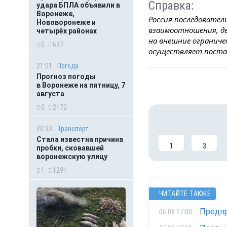
Справка:
удара БПЛА объявили в
Воронеже,
Россия последовател
Нововоронеже и
взаимоотношения, д
четырёх районах
на внешние ограниче
0
637
осуществляет поставк
21:01
Погода
Прогноз погоды
в Воронеже на пятницу, 7
августа
0
2172
20:33
Транспорт
Стала известна причина
1
3
пробки, сковавшей
воронежскую улицу
1
1291
ЧИТАЙТЕ ТАКЖЕ
Предпр
06.08 17:00