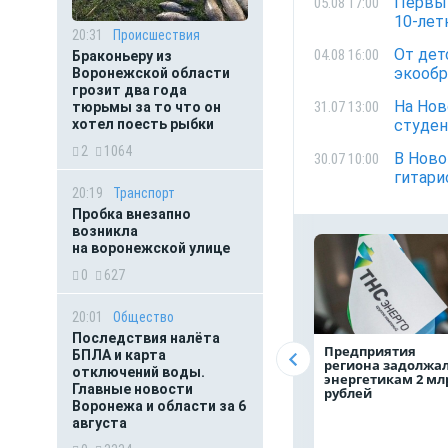
Первый
05.08 17:00
10-лет
20:31
Происшествия
От дет
04.08 16:00
Браконьеру из
экооб
Воронежской области
грозит два года
На Нов
31.07 13:00
тюрьмы за то что он
хотел поесть рыбки
студе
2
1064
В Ново
30.07 10:00
гитар
20:19
Транспорт
Пробка внезапно
возникла
на воронежской улице
0
627
20:01
Общество
Последствия налёта
Предприятия
БПЛА и карта
региона задолжа
отключений воды.
энергетикам 2 мл
Главные новости
рублей
Воронежа и области за 6
августа