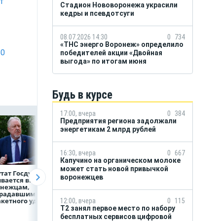
т
Стадион Нововоронежа украсили
кедры и псевдотсуги
08.07.2026 14:30
0
734
«ТНС энерго Воронеж» определило
60
победителей акции «Двойная
выгода» по итогам июня
Будь в курсе
17:00, вчера
0
384
Предприятия региона задолжали
энергетикам 2 млрд рублей
16:30, вчера
0
667
Капучино на органическом молоке
может стать новой привычкой
тат Госдумы
Медицинскую
Как Воронеж уже
воронежцев
вается выплат
помощь
сейчас готовится
онежцам,
и поддержку
к отопительному
традавшим
страховой компании
сезону?
акетного удара
можно получить
12:00, вчера
0
115
независимо
Т2 занял первое место по набору
от региона выдачи
бесплатных сервисов цифровой