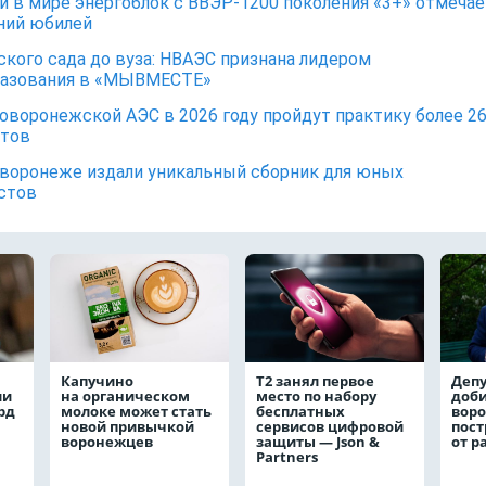
 в мире энергоблок с ВВЭР-1200 поколения «3+» отмечае
ний юбилей
ского сада до вуза: НВАЭС признана лидером
разования в «МЫВМЕСТЕ»
оворонежской АЭС в 2026 году пройдут практику более 2
нтов
воронеже издали уникальный сборник для юных
истов
Капучино
Т2 занял первое
Депу
ли
на органическом
место по набору
доби
рд
молоке может стать
бесплатных
вор
новой привычкой
сервисов цифровой
пос
воронежцев
защиты — Json &
от р
Partners