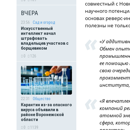
совместный с Нов
научного потенциа
ВЧЕРА
основах реверс-ин
23:56
Сад и огород
полезны не только
Искусственный
интеллект начал
штрафовать
«У аддитивн
владельцев участков с
Обмен опыто
борщевиком
промышленно
0
126
ее помощью 
свою очередь
прокомменти
института, 
22:31
Общество
«Я впечатле
Карантин из-за опасного
компаний рег
вируса объявили в
атомной эне
районе Воронежской
области
сфера, кото
0
1139
проектов», -