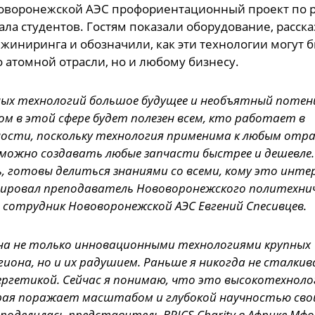
оворонежской АЭС профориентационный проект по 
ла студентов. Гостям показали оборудование, расска
жиниринга и обозначили, как эти технологии могут 
 атомной отрасли, но и любому бизнесу.
ых технологий большое будущее и необъятный потен
м в этой сфере будет полезен всем, кто работает в
сти, поскольку технология применима к любым отра
можно создавать любые запчасти быстрее и дешевле.
, готовы делиться знаниями со всеми, кому это интер
ровал преподаватель Нововоронежского политехнич
сотрудник Нововоронежской АЭС Евгений Спесивцев.
на не только инновационными технологиями крупных
иона, но и их радушием. Раньше я никогда не сталкив
ргетикой. Сейчас я понимаю, что это высокотехноло
рая поражает масштабом и глубокой научностью сво
 поделилась представитель BRICS Charity в Африке Мф