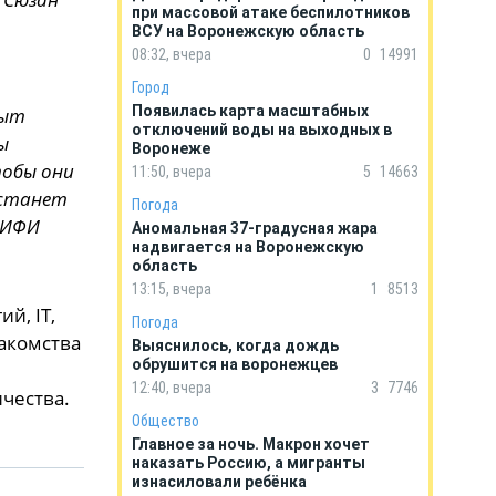
при массовой атаке беспилотников
ВСУ на Воронежскую область
08:32, вчера
0
14991
Город
Появилась карта масштабных
пыт
отключений воды на выходных в
ы
Воронеже
тобы они
11:50, вчера
5
14663
 станет
Погода
МИФИ
Аномальная 37-градусная жара
надвигается на Воронежскую
область
13:15, вчера
1
8513
й, IT,
Погода
акомства
Выяснилось, когда дождь
обрушится на воронежцев
12:40, вчера
3
7746
чества.
Общество
Главное за ночь. Макрон хочет
наказать Россию, а мигранты
изнасиловали ребёнка