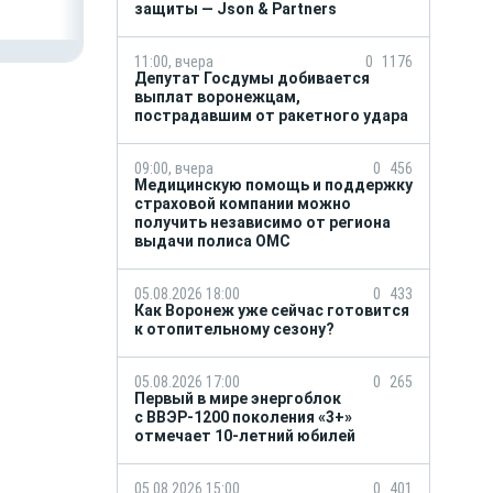
полиса ОМС
защиты — Json & Partners
11:00, вчера
0
1176
Депутат Госдумы добивается
выплат воронежцам,
пострадавшим от ракетного удара
09:00, вчера
0
456
Медицинскую помощь и поддержку
страховой компании можно
получить независимо от региона
выдачи полиса ОМС
05.08.2026 18:00
0
433
Как Воронеж уже сейчас готовится
к отопительному сезону?
05.08.2026 17:00
0
265
Первый в мире энергоблок
с ВВЭР-1200 поколения «3+»
отмечает 10-летний юбилей
05.08.2026 15:00
0
401