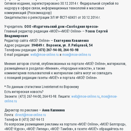
Сетевое издание, зарегистрировано 30.12.2014 г. Федеральной службой по
надзору в сфере связи, информационных технологий и массовых
коммуникаций (Роскомнадзор)
Свидетельство о регистрации ЭЛ № ФС77-60431 от 30.12.2014 г.
Учредитель:
ООО «Издательский дом «Свободная пресса»
Главный редактор редакции «МОЁ!»-«МОЁ! Online» —
Усков Сергей
Владимирович
Редактор сайта «МОЁ! Online» —
Екатерина Коваленко
Адрес редакции:
394049 г. Воронеж, ул. Л.Рябцевой, 54
Телефоны редакции:
(473) 267-94-00, 264-93-98
E-mail редакции:
web@moe-online.ru
и
moe@moe-online.ru
Мнения авторов статей, опубликованных на портале «МОЁ! Online», материалов,
размещённых в разделах «Мнения», «Народные новости», а также
комментариев пользователей к материалам сайта могут не совпадать
с позицией редакции газеты «МОЁ!» и портала «МОЁ! Online».
* По данным статистики Liveinternet по Воронежу
Есть интересная новость?
Звоните: (473) 267-94-00, 264-93-98. Пишите:
web@moe-online.ru
,
moe@moe-
online.ru
Директор по рекламе —
Анна Калинина
Почта:
direct@moe-online.ru
Телефон 8 (473) 267-94-13
По вопросам размещения рекламы на портале «МОЁ! Online», «МОЁ! Белгород»,
«МОЁ! Курск», «МОЁ! Липецк», «МОЁ! Тамбов», в газете «МОЁ!» обращайтесь по