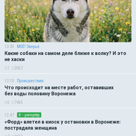
13:30
МОЁ! Зверьё
Какие собаки на самом деле ближе к волку? И это
не хаски
1
2067
13:10
Происшествия
Что происходит на месте работ, оставивших
без воды половину Воронежа
6
7465
12:47
Я – репортёр
«Форд» влетел в киоск у остановки в Воронеже:
пострадала женщина