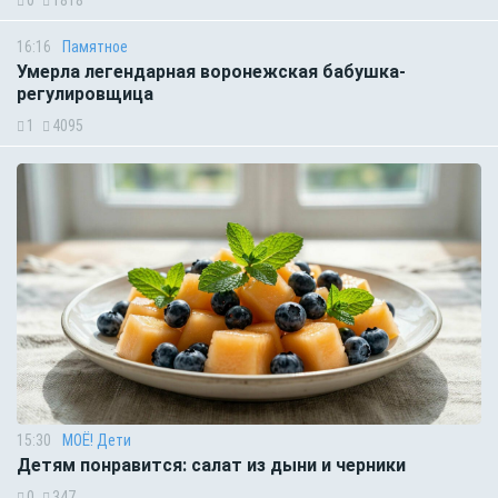
16:16
Памятное
Умерла легендарная воронежская бабушка-
регулировщица
1
4095
15:30
МОЁ! Дети
Детям понравится: салат из дыни и черники
0
347