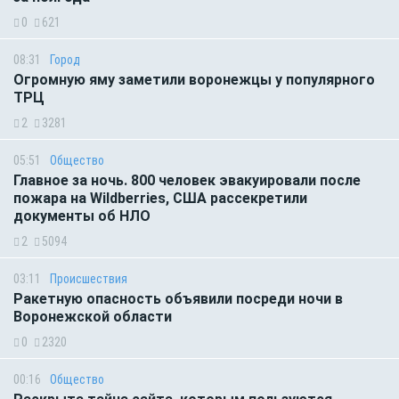
0
621
08:31
Город
Огромную яму заметили воронежцы у популярного
ТРЦ
2
3281
05:51
Общество
Главное за ночь. 800 человек эвакуировали после
пожара на Wildberries, США рассекретили
документы об НЛО
2
5094
03:11
Происшествия
Ракетную опасность объявили посреди ночи в
Воронежской области
0
2320
00:16
Общество