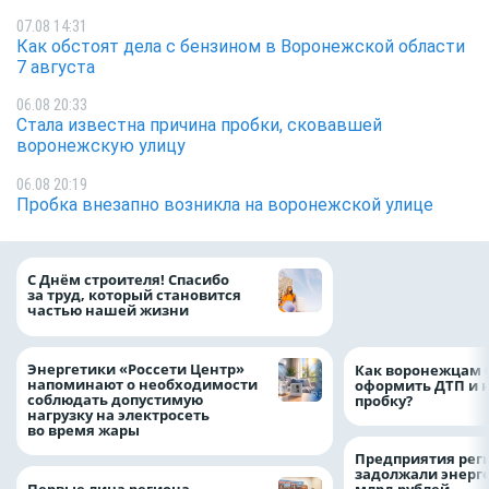
07.08 14:31
Как обстоят дела с бензином в Воронежской области
7 августа
06.08 20:33
Стала известна причина пробки, сковавшей
воронежскую улицу
06.08 20:19
Пробка внезапно возникла на воронежской улице
«ТНС энерго Вор
С Днём строителя! Спасибо
определило
за труд, который становится
победителей акц
частью нашей жизни
выгода» по итог
Энергетики «Россети Центр»
Как воронежцам 
напоминают о необходимости
оформить ДТП и н
соблюдать допустимую
пробку?
нагрузку на электросеть
во время жары
Предприятия рег
задолжали энерг
Первые лица региона