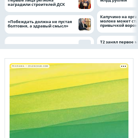
млрд рублей
наградили строителей ДСК
Капучино на орг
молоке может ста
«Побеждать должна не пустая
привычкой воро
болтовня, а здравый смысл»
Т2 занял первое 
РЕКЛАМА • ZELENCHUK.COM