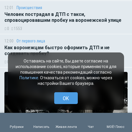
12:01
Происшествия
Человек пострадал в ДТП с такси,
спровоцировавшим пробку на воронежской улице
0
1553
12:00
От первого лица
Как воронежцам быстро оформить ДТП и не
создавать пробку?
Оставаясь на сайте, Вы даете согласие на
0
572
использование cookies, которые применяются для
повышения качества рекомендаций согласно
Политике
. Отказаться от cookies, можно через
настройки Вашего браузера.
OK
Рубрики
Написать
Живая лента
Чат
МОЁ! Плюс