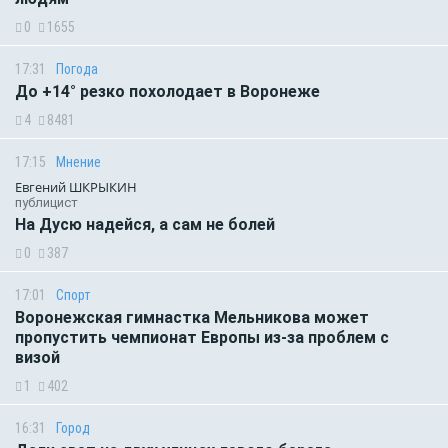
0
1655
17:31
Погода
До +14° резко похолодает в Воронеже
4
8481
17:15
Мнение
Евгений ШКРЫКИН
публицист
На Дусю надейся, а сам не болей
0
387
17:01
Спорт
Воронежская гимнастка Мельникова может
пропустить чемпионат Европы из-за проблем с
визой
1
402
16:31
Город