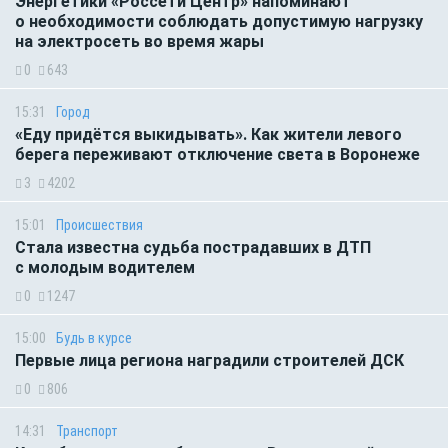
Энергетики «Россети Центр» напоминают
о необходимости соблюдать допустимую нагрузку
на электросеть во время жары
0
643
15:31
Город
«Еду придётся выкидывать». Как жители левого
берега переживают отключение света в Воронеже
3
4202
15:01
Происшествия
Стала известна судьба пострадавших в ДТП
с молодым водителем
0
1247
15:00
Будь в курсе
Первые лица региона наградили строителей ДСК
0
806
14:31
Транспорт