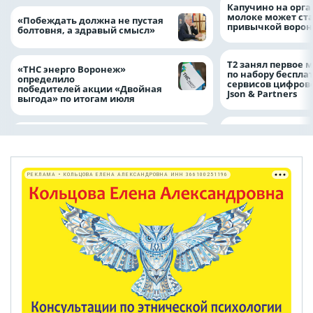
Капучино на орг
молоке может ста
«Побеждать должна не пустая
привычкой воро
болтовня, а здравый смысл»
Т2 занял первое 
«ТНС энерго Воронеж»
по набору беспла
определило
сервисов цифров
победителей акции «Двойная
Json & Partners
выгода» по итогам июля
РЕКЛАМА • КОЛЬЦОВА ЕЛЕНА АЛЕКСАНДРОВНА ИНН 366100251196