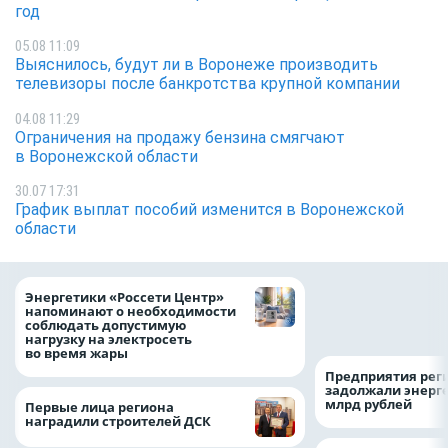
год
05.08 11:09
Выяснилось, будут ли в Воронеже производить
телевизоры после банкротства крупной компании
04.08 11:29
Ограничения на продажу бензина смягчают
в Воронежской области
30.07 17:31
График выплат пособий изменится в Воронежской
области
Как воронежцам 
Энергетики «Россети Центр»
оформить ДТП и н
напоминают о необходимости
пробку?
соблюдать допустимую
нагрузку на электросеть
во время жары
Предприятия рег
задолжали энерг
млрд рублей
Первые лица региона
наградили строителей ДСК