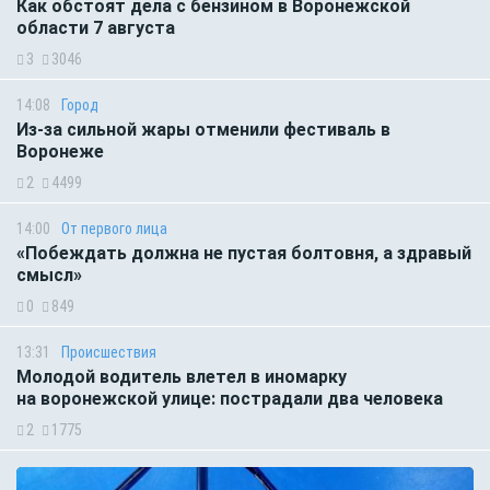
Как обстоят дела с бензином в Воронежской
области 7 августа
3
3046
14:08
Город
Из-за сильной жары отменили фестиваль в
Воронеже
2
4499
14:00
От первого лица
«Побеждать должна не пустая болтовня, а здравый
смысл»
0
849
13:31
Происшествия
Молодой водитель влетел в иномарку
на воронежской улице: пострадали два человека
2
1775