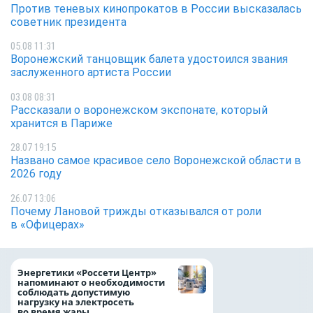
Против теневых кинопрокатов в России высказалась
советник президента
05.08 11:31
Воронежский танцовщик балета удостоился звания
заслуженного артиста России
03.08 08:31
Рассказали о воронежском экспонате, который
хранится в Париже
28.07 19:15
Названо самое красивое село Воронежской области в
2026 году
26.07 13:06
Почему Лановой трижды отказывался от роли
в «Офицерах»
Как воронежцам 
Энергетики «Россети Центр»
оформить ДТП и н
напоминают о необходимости
пробку?
соблюдать допустимую
нагрузку на электросеть
во время жары