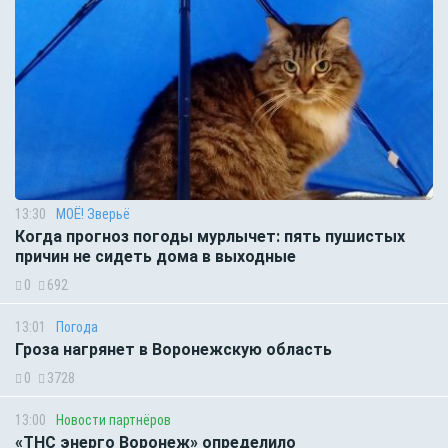
13:30
МОЁ! Зверьё
Когда прогноз погоды мурлычет: пять пушистых
причин не сидеть дома в выходные
0
692
13:01
Погода
Гроза нагрянет в Воронежскую область
0
3728
13:00
Новости партнёров
«ТНС энерго Воронеж» определило