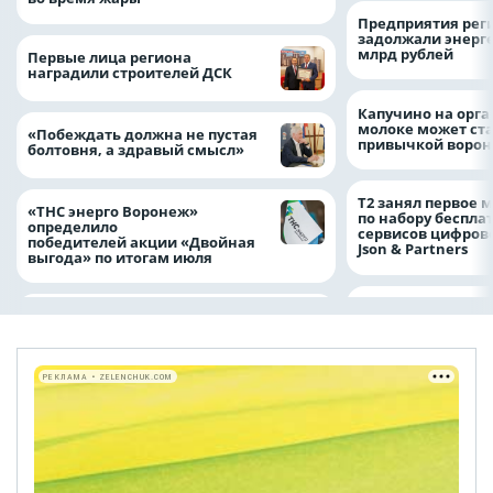
Предприятия рег
задолжали энерг
млрд рублей
Первые лица региона
наградили строителей ДСК
Капучино на орг
молоке может ста
«Побеждать должна не пустая
привычкой воро
болтовня, а здравый смысл»
Т2 занял первое 
«ТНС энерго Воронеж»
по набору беспла
определило
сервисов цифров
победителей акции «Двойная
Json & Partners
выгода» по итогам июля
РЕКЛАМА • ZELENCHUK.COM