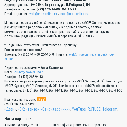
Редактор сайта «МОЁ! Online» —
Екатерина Коваленко
Адрес редакции:
394049 г. Воронеж, ул. Л.Рябцевой, 54
Телефоны редакции:
(473) 267-94-00, 264-93-98
E-mail редакции:
web@moe-online.ru
и
moe@moe-online.ru
Мнения авторов статей, опубликованных на портале «МОЁ! Online», материалов,
размещённых в разделах «Мнения», «Народные новости», а также
комментариев пользователей к материалам сайта могут не совпадать
с позицией редакции газеты «МОЁ!» и портала «МОЁ! Online».
* По данным статистики Liveinternet по Воронежу
Есть интересная новость?
Звоните: (473) 267-94-00, 264-93-98. Пишите:
web@moe-online.ru
,
moe@moe-
online.ru
Директор по рекламе —
Анна Калинина
Почта:
direct@moe-online.ru
Телефон 8 (473) 267-94-13
По вопросам размещения рекламы на портале «МОЁ! Online», «МОЁ! Белгород»,
«МОЁ! Курск», «МОЁ! Липецк», «МОЁ! Тамбов», в газете «МОЁ!» обращайтесь по
телефонам: 8 (473) 267-94-13, 267-94-11, 267-94-10, 267-94-08, 267-94-07, 267-94-06
RSS
Подписка на новости:
«МОЁ! Online» в сети:
«Дзен»
,
«ВКонтакте»
,
«Одноклассники»
,
YouTube
,
RUTUBE
,
Telegram
.
Наши партнёры:
Альянс руководителей
Типография «Прайм Принт Воронеж»