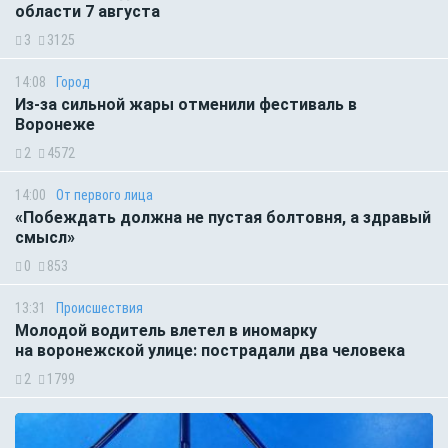
области 7 августа
3
3125
14:08
Город
Из-за сильной жары отменили фестиваль в
Воронеже
2
4572
14:00
От первого лица
«Побеждать должна не пустая болтовня, а здравый
смысл»
0
853
13:31
Происшествия
Молодой водитель влетел в иномарку
на воронежской улице: пострадали два человека
2
1799