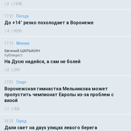
0
1848
17:31
Погода
До +14° резко похолодает в Воронеже
4
9096
17:15
Мнение
Евгений ШКРЫКИН
публицист
На Дусю надейся, а сам не болей
0
399
17:01
Спорт
Воронежская гимнастка Мельникова может
пропустить чемпионат Европы из-за проблем с
визой
1
436
16:31
Город
Дали свет на двух улицах левого берега