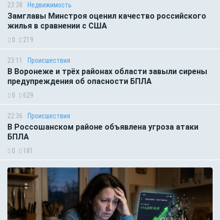
23:38
Недвижимость
Замглавы Минстроя оценил качество российского
жилья в сравнении с США
0
219
23:11
Происшествия
В Воронеже и трёх районах области завыли сирены
предупреждения об опасности БПЛА
0
629
22:36
Происшествия
В Россошанском районе объявлена угроза атаки
БПЛА
0
181