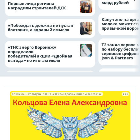
млрд рублей
Первые лица региона
наградили строителей ДСК
Капучино на орг
молоке может ста
«Побеждать должна не пустая
привычкой воро
болтовня, а здравый смысл»
Т2 занял первое 
«ТНС энерго Воронеж»
по набору беспла
определило
сервисов цифров
победителей акции «Двойная
Json & Partners
выгода» по итогам июля
РЕКЛАМА • КОЛЬЦОВА ЕЛЕНА АЛЕКСАНДРОВНА ИНН 366100251196