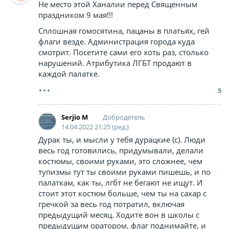
Не место этой Ханалии перед Священным
праздником 9 мая!!!
Сплошная гомосятина, пацаны в платьях, гей
флаги везде. Администрация города куда
смотрит. Посетите сами его хоть раз, столько
нарушений. Атрибутика ЛГБТ продают в
каждой палатке.
5
Добродетель
Serjio M
14.04.2022 21:25 (ред.)
Дурак ты, и мысли у тебя дурацкие (с). Люди
весь год готовились, придумывали, делали
костюмы, своими руками, это сложнее, чем
тупизмы тут ты своими руками пишешь, и по
палаткам, как ты, лгбт не бегают не ищут. И
стоит этот костюм больше, чем ты на сахар с
гречкой за весь год потратил, включая
предыдущий месяц. Ходите вон в школы с
предыдущим оратором, флаг поднимайте, и