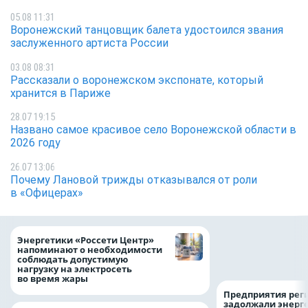
05.08 11:31
Воронежский танцовщик балета удостоился звания
заслуженного артиста России
03.08 08:31
Рассказали о воронежском экспонате, который
хранится в Париже
28.07 19:15
Названо самое красивое село Воронежской области в
2026 году
26.07 13:06
Почему Лановой трижды отказывался от роли
в «Офицерах»
Как воронежцам 
Энергетики «Россети Центр»
оформить ДТП и н
напоминают о необходимости
пробку?
соблюдать допустимую
нагрузку на электросеть
во время жары
Предприятия рег
задолжали энерг