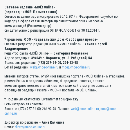
Сетевое издание «МОЁ! Online»
(перевод - «МОЁ! Прямая линия»)
Сетевое издание, зарегистрировано 30.12.2014 г. Федеральной службой по
надзору в сфере связи, информационных технологий и массовых
коммуникаций (Роскомнадзор)
Свидетельство о регистрации ЭЛ № ФС77-60431 от 30.12.2014 г.
Учредитель:
ООО «Издательский дом «Свободная пресса»
Главный редактор редакции «МОЁ!»-«МОЁ! Online» —
Усков Сергей
Владимирович
Редактор сайта «МОЁ! Online» —
Екатерина Коваленко
Адрес редакции:
394049 г. Воронеж, ул. Л.Рябцевой, 54
Телефоны редакции:
(473) 267-94-00, 264-93-98
E-mail редакции:
web@moe-online.ru
и
moe@moe-online.ru
Мнения авторов статей, опубликованных на портале «МОЁ! Online», материалов,
размещённых в разделах «Мнения», «Народные новости», а также
комментариев пользователей к материалам сайта могут не совпадать
с позицией редакции газеты «МОЁ!» и портала «МОЁ! Online».
* По данным статистики Liveinternet по Воронежу
Есть интересная новость?
Звоните: (473) 267-94-00, 264-93-98. Пишите:
web@moe-online.ru
,
moe@moe-
online.ru
Директор по рекламе —
Анна Калинина
Почта:
direct@moe-online.ru