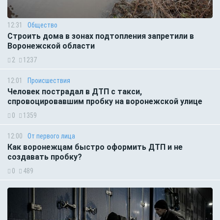
12:31
Общество
Строить дома в зонах подтопления запретили в
Воронежской области
2
1237
12:01
Происшествия
Человек пострадал в ДТП с такси,
спровоцировавшим пробку на воронежской улице
0
1359
12:00
От первого лица
Как воронежцам быстро оформить ДТП и не
создавать пробку?
0
489