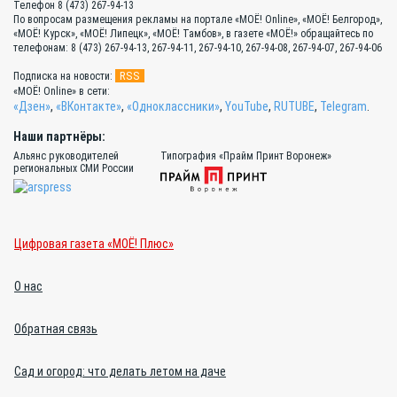
Телефон 8 (473) 267-94-13
По вопросам размещения рекламы на портале «МОЁ! Online», «МОЁ! Белгород»,
«МОЁ! Курск», «МОЁ! Липецк», «МОЁ! Тамбов», в газете «МОЁ!» обращайтесь по
телефонам: 8 (473) 267-94-13, 267-94-11, 267-94-10, 267-94-08, 267-94-07, 267-94-06
RSS
Подписка на новости:
«МОЁ! Online» в сети:
«Дзен»
,
«ВКонтакте»
,
«Одноклассники»
,
YouTube
,
RUTUBE
,
Telegram
.
Наши партнёры:
Альянс руководителей
Типография «Прайм Принт Воронеж»
региональных СМИ России
Цифровая газета «МОЁ! Плюс»
О нас
Обратная связь
Сад и огород: что делать летом на даче