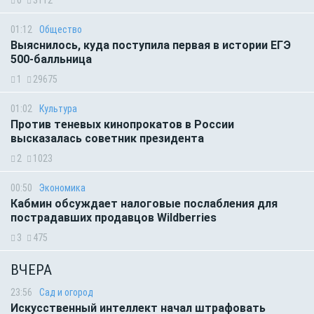
01:12
Общество
Выяснилось, куда поступила первая в истории ЕГЭ
500-балльница
1
29675
01:02
Культура
Против теневых кинопрокатов в России
высказалась советник президента
2
1023
00:50
Экономика
Кабмин обсуждает налоговые послабления для
пострадавших продавцов Wildberries
3
475
ВЧЕРА
23:56
Сад и огород
Искусственный интеллект начал штрафовать