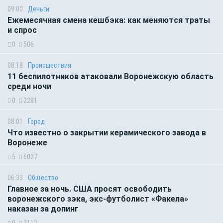
09:00
Деньги
Ежемесячная смена кешбэка: как меняются траты
и спрос
0
506
08:18
Происшествия
11 беспилотников атаковали Воронежскую область
среди ночи
0
2281
08:01
Город
Что известно о закрытии керамического завода в
Воронеже
5
6027
06:33
Общество
Главное за ночь. CША просят освободить
воронежского зэка, экс-футболист «Факела»
наказан за допинг
0
3112