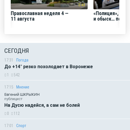
43
Православная неделя 4 —
«Полиция», «Ро
11 августа
и обыск… по ви
СЕГОДНЯ
17:31
Погода
До +14° резко похолодает в Воронеже
1
542
17:15
Мнение
Евгений ШКРЫКИН
публицист
На Дусю надейся, а сам не болей
0
112
17:01
Спорт