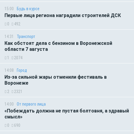
15:00
Будь в курсе
Первые лица региона наградили строителей ДСК
0
492
14:31
Транспорт
Как обстоят дела с бензином в Воронежской
области 7 августа
1
2074
14:08
Город
Из-за сильной жары отменили фестиваль в
Воронеже
2
2321
14:00
От первого лица
«Побеждать должна не пустая болтовня, а здравый
смысл»
0
690