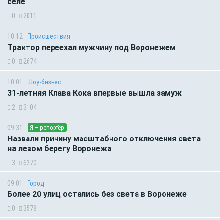
селе
0
2011
10:12
Происшествия
Трактор переехал мужчину под Воронежем
0
2674
10:01
Шоу-бизнес
31-летняя Клава Кока впервые вышла замуж
2
3104
09:31
Я – репортёр
Назвали причину масштабного отключения света
на левом берегу Воронежа
3
6270
09:01
Город
Более 20 улиц остались без света в Воронеже
0
3578