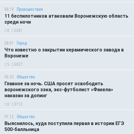
08:18
Происшествия
11 беспилотников атаковали Воронежскую область
среди ночи
0
2281
08:01
Город
Что известно о закрытии керамического завода в
Воронеже
5
6027
06:33
Общество
Главное за ночь. CША просят освободить
воронежского зэка, экс-футболист «Факела»
наказан за допинг
0
3112
01:12
Общество
Выяснилось, куда поступила первая в истории ЕГЭ
500-балльница