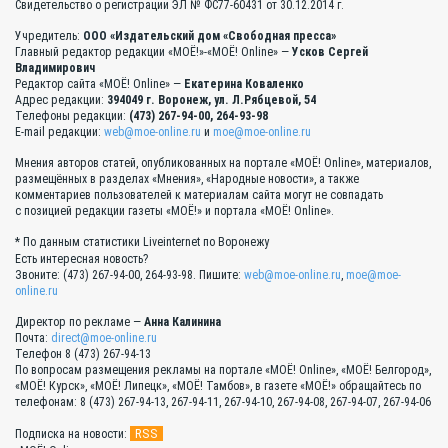
Свидетельство о регистрации ЭЛ № ФС77-60431 от 30.12.2014 г.
Учредитель:
ООО «Издательский дом «Свободная пресса»
Главный редактор редакции «МОЁ!»-«МОЁ! Online» —
Усков Сергей
Владимирович
Редактор сайта «МОЁ! Online» —
Екатерина Коваленко
Адрес редакции:
394049 г. Воронеж, ул. Л.Рябцевой, 54
Телефоны редакции:
(473) 267-94-00, 264-93-98
E-mail редакции:
web@moe-online.ru
и
moe@moe-online.ru
Мнения авторов статей, опубликованных на портале «МОЁ! Online», материалов,
размещённых в разделах «Мнения», «Народные новости», а также
комментариев пользователей к материалам сайта могут не совпадать
с позицией редакции газеты «МОЁ!» и портала «МОЁ! Online».
* По данным статистики Liveinternet по Воронежу
Есть интересная новость?
Звоните: (473) 267-94-00, 264-93-98. Пишите:
web@moe-online.ru
,
moe@moe-
online.ru
Директор по рекламе —
Анна Калинина
Почта:
direct@moe-online.ru
Телефон 8 (473) 267-94-13
По вопросам размещения рекламы на портале «МОЁ! Online», «МОЁ! Белгород»,
«МОЁ! Курск», «МОЁ! Липецк», «МОЁ! Тамбов», в газете «МОЁ!» обращайтесь по
телефонам: 8 (473) 267-94-13, 267-94-11, 267-94-10, 267-94-08, 267-94-07, 267-94-06
RSS
Подписка на новости: