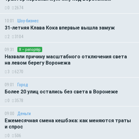
0
2674
10:01
Шоу-бизнес
31-летняя Клава Кока впервые вышла замуж
2
3104
09:31
Я – репортёр
Назвали причину масштабного отключения света
на левом берегу Воронежа
3
6270
09:01
Город
Более 20 улиц остались без света в Воронеже
0
3578
09:00
Деньги
Ежемесячная смена кешбэка: как меняются траты
и спрос
0
506