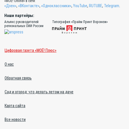
«МОЁ! Online» в сети:
«Дзен»
,
«ВКонтакте»
,
«Одноклассники»
,
YouTube
,
RUTUBE
,
Telegram
.
Наши партнёры:
Альянс руководителей
Типография «Прайм Принт Воронеж»
региональных СМИ России
Цифровая газета «МОЁ! Плюс»
О нас
Обратная связь
Сад и огород: что делать летом на даче
Карта сайта
Все новости