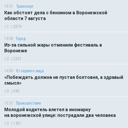
14:31
Транспорт
Как обстоят дела с бензином в Воронежской
области 7 августа
1
2074
14:08
Город
Из-за сильной жары отменили фестиваль в
Воронеже
2
2321
14:00
От первого лица
«Побеждать должна не пустая болтовня, а здравый
смысл»
0
690
13:31
Происшествия
Молодой водитель влетел в иномарку
на воронежской улице: пострадали два человека
2
1451