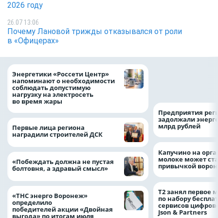
2026 году
26.07 13:06
Почему Лановой трижды отказывался от роли
в «Офицерах»
Как воронежцам 
Энергетики «Россети Центр»
оформить ДТП и н
напоминают о необходимости
пробку?
соблюдать допустимую
нагрузку на электросеть
во время жары
Предприятия рег
задолжали энерг
млрд рублей
Первые лица региона
наградили строителей ДСК
Капучино на орг
молоке может ста
«Побеждать должна не пустая
привычкой воро
болтовня, а здравый смысл»
Т2 занял первое 
«ТНС энерго Воронеж»
по набору беспла
определило
сервисов цифров
победителей акции «Двойная
Json & Partners
выгода» по итогам июля