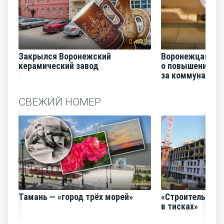
4915
Закрылся Воронежский
Воронежцам на
керамический завод
о повышении п
за коммунальные
СВЕЖИЙ НОМЕР
35
Тамань — «город трёх морей»
«Строительный
в тисках»