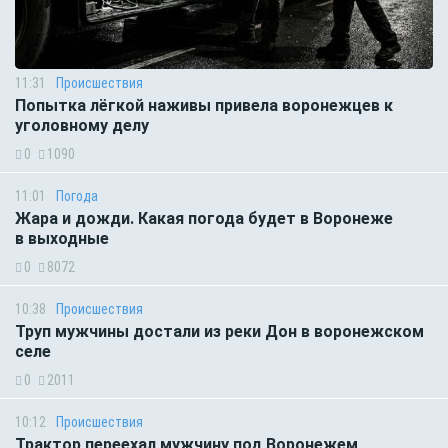
11:31
Происшествия
Попытка лёгкой наживы привела воронежцев к
уголовному делу
0
1090
11:01
Погода
Жара и дожди. Какая погода будет в Воронеже
в выходные
0
8072
10:38
Происшествия
Труп мужчины достали из реки Дон в воронежском
селе
0
2011
10:12
Происшествия
Трактор переехал мужчину под Воронежем