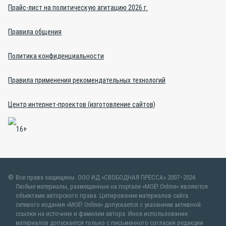
Прайс-лист на политическую агитацию 2026 г.
Правила общения
Политика конфиденциальности
Правила применения рекомендательных технологий
Центр интернет-проектов (изготовление сайтов)
Все права защищены. ООО ИД «СВОБОДНАЯ ПРЕССА» 2007–2024.
Любые материалы, размещенные на портале «МОЁ! Online» являются
объектами авторского права. Цитирование материалов сайта
сетевого издания «МОЁ! Online» допускается с указанием активной
ссылки на источник и фамилии автора. Иное использование
материалов допускается только с письменного согласия редакции