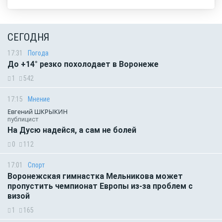
СЕГОДНЯ
17:31
Погода
До +14° резко похолодает в Воронеже
1
542
17:15
Мнение
Евгений ШКРЫКИН
публицист
На Дусю надейся, а сам не болей
0
112
17:01
Спорт
Воронежская гимнастка Мельникова может
пропустить чемпионат Европы из-за проблем с
визой
1
165