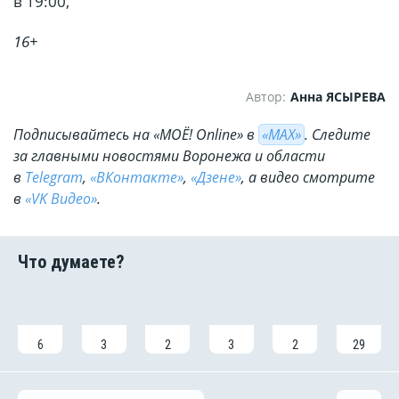
в 19:00,
16+
Автор:
Анна ЯСЫРЕВА
Подписывайтесь на «МОЁ! Online» в
«МАХ»
. Cледите
за главными новостями Воронежа и области
в
Telegram
,
«ВКонтакте»
,
«Дзене»
, а видео смотрите
в
«VK Видео»
.
6
3
2
3
2
29