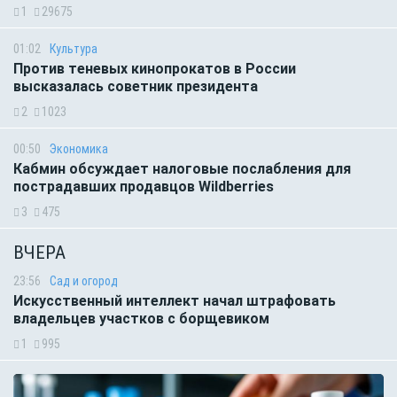
1
29675
01:02
Культура
Против теневых кинопрокатов в России
высказалась советник президента
2
1023
00:50
Экономика
Кабмин обсуждает налоговые послабления для
пострадавших продавцов Wildberries
3
475
ВЧЕРА
23:56
Сад и огород
Искусственный интеллект начал штрафовать
владельцев участков с борщевиком
1
995