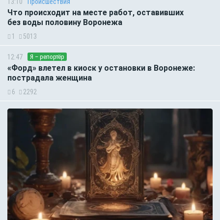
13:10
Происшествия
Что происходит на месте работ, оставивших
без воды половину Воронежа
1
5013
12:47
Я – репортёр
«Форд» влетел в киоск у остановки в Воронеже:
пострадала женщина
6
2292