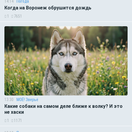
14:14
Погода
Когда на Воронеж обрушится дождь
1
7651
13:30
МОЁ! Зверьё
Какие собаки на самом деле ближе к волку? И это
не хаски
1
1171