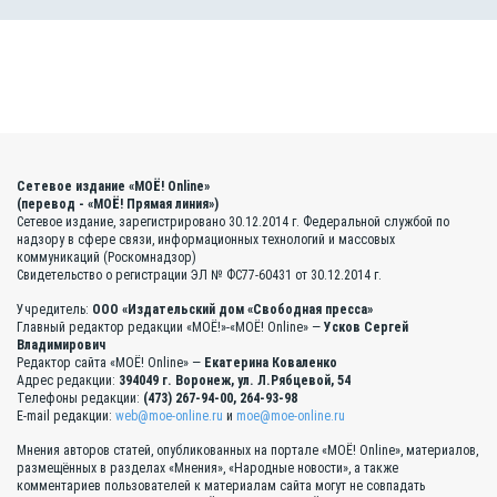
Сетевое издание «МОЁ! Online»
(перевод - «МОЁ! Прямая линия»)
Сетевое издание, зарегистрировано 30.12.2014 г. Федеральной службой по
надзору в сфере связи, информационных технологий и массовых
коммуникаций (Роскомнадзор)
Свидетельство о регистрации ЭЛ № ФС77-60431 от 30.12.2014 г.
Учредитель:
ООО «Издательский дом «Свободная пресса»
Главный редактор редакции «МОЁ!»-«МОЁ! Online» —
Усков Сергей
Владимирович
Редактор сайта «МОЁ! Online» —
Екатерина Коваленко
Адрес редакции:
394049 г. Воронеж, ул. Л.Рябцевой, 54
Телефоны редакции:
(473) 267-94-00, 264-93-98
E-mail редакции:
web@moe-online.ru
и
moe@moe-online.ru
Мнения авторов статей, опубликованных на портале «МОЁ! Online», материалов,
размещённых в разделах «Мнения», «Народные новости», а также
комментариев пользователей к материалам сайта могут не совпадать