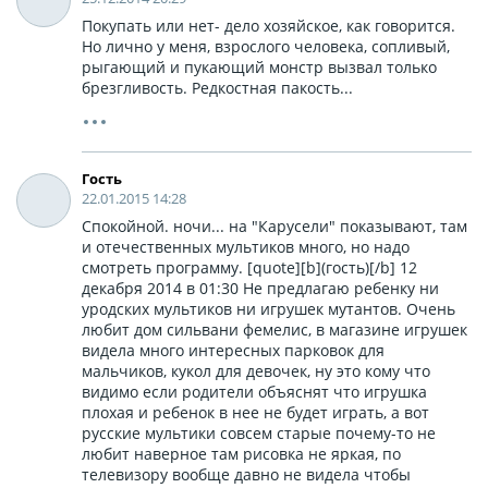
Покупать или нет- дело хозяйское, как говорится.
Но лично у меня, взрослого человека, сопливый,
рыгающий и пукающий монстр вызвал только
брезгливость. Редкостная пакость...
Гость
22.01.2015 14:28
Спокойной. ночи... на "Карусели" показывают, там
и отечественных мультиков много, но надо
смотреть программу. [quote][b](гость)[/b] 12
декабря 2014 в 01:30 Не предлагаю ребенку ни
уродских мультиков ни игрушек мутантов. Очень
любит дом сильвани фемелис, в магазине игрушек
видела много интересных парковок для
мальчиков, кукол для девочек, ну это кому что
видимо если родители объяснят что игрушка
плохая и ребенок в нее не будет играть, а вот
русские мультики совсем старые почему-то не
любит наверное там рисовка не яркая, по
телевизору вообще давно не видела чтобы