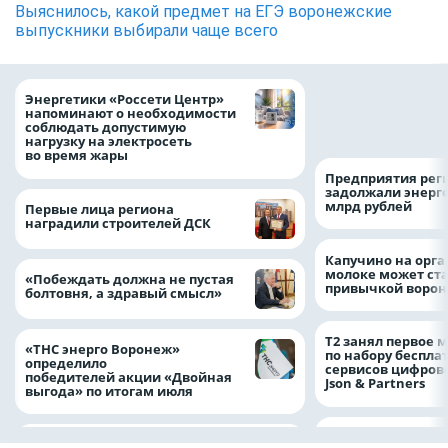
Выяснилось, какой предмет на ЕГЭ воронежские
выпускники выбирали чаще всего
Как воронежцам 
Энергетики «Россети Центр»
оформить ДТП и н
напоминают о необходимости
пробку?
соблюдать допустимую
нагрузку на электросеть
во время жары
Предприятия рег
задолжали энерг
млрд рублей
Первые лица региона
наградили строителей ДСК
Капучино на орг
молоке может ста
«Побеждать должна не пустая
привычкой воро
болтовня, а здравый смысл»
Т2 занял первое 
«ТНС энерго Воронеж»
по набору беспла
определило
сервисов цифров
победителей акции «Двойная
Json & Partners
выгода» по итогам июля