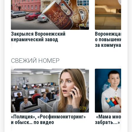
5577
Закрылся Воронежский
Воронежцам на
керамический завод
о повышении п
за коммунальные
СВЕЖИЙ НОМЕР
29
«Полиция», «Росфинмониторинг»
«Мама много ра
и обыск… по видео
забрать...»