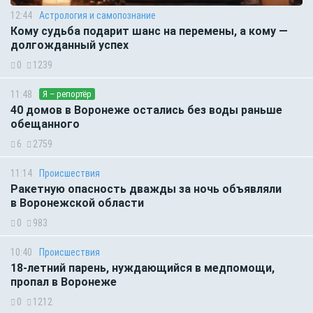
12:44
Астрология и самопознание
Кому судьба подарит шанс на перемены, а кому —
долгожданный успех
0
1239
11:48
Я – репортёр
40 домов в Воронеже остались без воды раньше
обещанного
6
2759
11:14
Происшествия
Ракетную опасность дважды за ночь объявляли
в Воронежской области
0
983
10:40
Происшествия
18-летний парень, нуждающийся в медпомощи,
пропал в Воронеже
0
1212