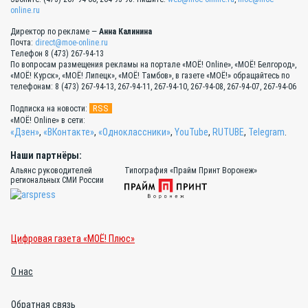
online.ru
Директор по рекламе —
Анна Калинина
Почта:
direct@moe-online.ru
Телефон 8 (473) 267-94-13
По вопросам размещения рекламы на портале «МОЁ! Online», «МОЁ! Белгород»,
«МОЁ! Курск», «МОЁ! Липецк», «МОЁ! Тамбов», в газете «МОЁ!» обращайтесь по
телефонам: 8 (473) 267-94-13, 267-94-11, 267-94-10, 267-94-08, 267-94-07, 267-94-06
RSS
Подписка на новости:
«МОЁ! Online» в сети:
«Дзен»
,
«ВКонтакте»
,
«Одноклассники»
,
YouTube
,
RUTUBE
,
Telegram
.
Наши партнёры:
Альянс руководителей
Типография «Прайм Принт Воронеж»
региональных СМИ России
Цифровая газета «МОЁ! Плюс»
О нас
Обратная связь