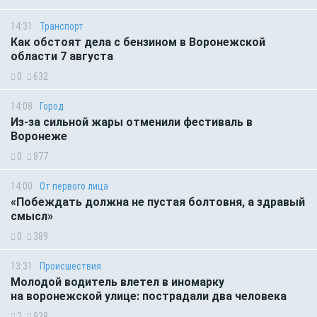
14:31
Транспорт
Как обстоят дела с бензином в Воронежской
области 7 августа
0
632
14:08
Город
Из-за сильной жары отменили фестиваль в
Воронеже
0
877
14:00
От первого лица
«Побеждать должна не пустая болтовня, а здравый
смысл»
0
389
13:31
Происшествия
Молодой водитель влетел в иномарку
на воронежской улице: пострадали два человека
2
938