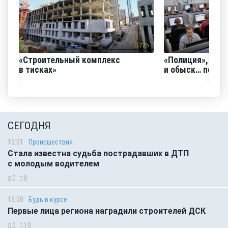
225
«Строительный комплекс
«Полиция», «Ро
в тисках»
и обыск… по ви
СЕГОДНЯ
15:01
Происшествия
Стала известна судьба пострадавших в ДТП
с молодым водителем
0
0
15:00
Будь в курсе
Первые лица региона наградили строителей ДСК
0
10