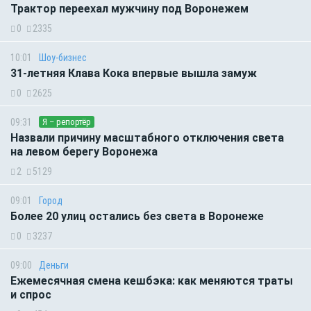
Трактор переехал мужчину под Воронежем
0
2335
10:01
Шоу-бизнес
31-летняя Клава Кока впервые вышла замуж
0
2625
09:31
Я – репортёр
Назвали причину масштабного отключения света
на левом берегу Воронежа
2
5129
09:01
Город
Более 20 улиц остались без света в Воронеже
0
3237
09:00
Деньги
Ежемесячная смена кешбэка: как меняются траты
и спрос