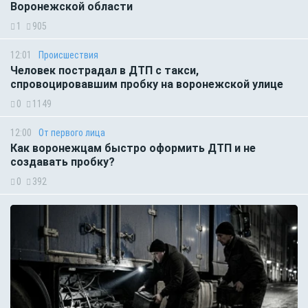
Воронежской области
1
905
12:01
Происшествия
Человек пострадал в ДТП с такси,
спровоцировавшим пробку на воронежской улице
0
1149
12:00
От первого лица
Как воронежцам быстро оформить ДТП и не
создавать пробку?
0
392