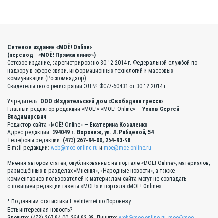
Сетевое издание «МОЁ! Online»
(перевод - «МОЁ! Прямая линия»)
Сетевое издание, зарегистрировано 30.12.2014 г. Федеральной службой по
надзору в сфере связи, информационных технологий и массовых
коммуникаций (Роскомнадзор)
Свидетельство о регистрации ЭЛ № ФС77-60431 от 30.12.2014 г.
Учредитель:
ООО «Издательский дом «Свободная пресса»
Главный редактор редакции «МОЁ!»-«МОЁ! Online» —
Усков Сергей
Владимирович
Редактор сайта «МОЁ! Online» —
Екатерина Коваленко
Адрес редакции:
394049 г. Воронеж, ул. Л.Рябцевой, 54
Телефоны редакции:
(473) 267-94-00, 264-93-98
E-mail редакции:
web@moe-online.ru
и
moe@moe-online.ru
Мнения авторов статей, опубликованных на портале «МОЁ! Online», материалов,
размещённых в разделах «Мнения», «Народные новости», а также
комментариев пользователей к материалам сайта могут не совпадать
с позицией редакции газеты «МОЁ!» и портала «МОЁ! Online».
* По данным статистики Liveinternet по Воронежу
Есть интересная новость?
Звоните: (473) 267-94-00, 264-93-98. Пишите:
web@moe-online.ru
,
moe@moe-