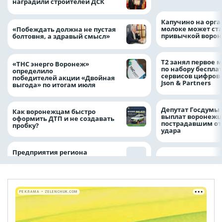
наградили строителей ДСК
Капучино на орг
молоке может ста
«Побеждать должна не пустая
привычкой воро
болтовня, а здравый смысл»
Т2 занял первое 
«ТНС энерго Воронеж»
по набору беспла
определило
сервисов цифров
победителей акции «Двойная
Json & Partners
выгода» по итогам июля
Депутат Госдумы
Как воронежцам быстро
выплат воронежц
оформить ДТП и не создавать
пострадавшим от
пробку?
удара
Предприятия региона
РЕКЛАМА • ZELENCHUK.COM