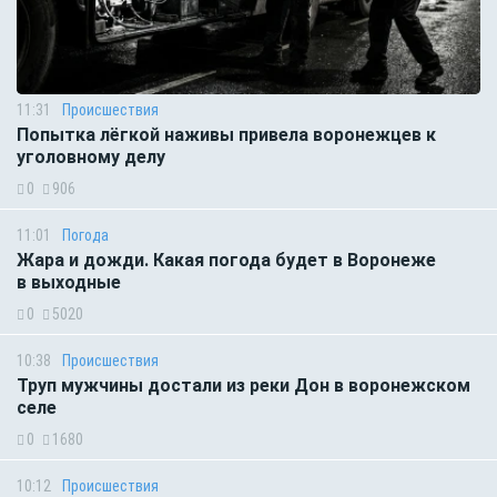
11:31
Происшествия
Попытка лёгкой наживы привела воронежцев к
уголовному делу
0
906
11:01
Погода
Жара и дожди. Какая погода будет в Воронеже
в выходные
0
5020
10:38
Происшествия
Труп мужчины достали из реки Дон в воронежском
селе
0
1680
10:12
Происшествия