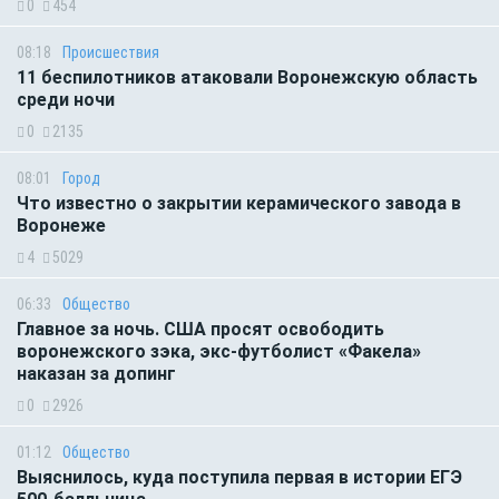
0
454
08:18
Происшествия
11 беспилотников атаковали Воронежскую область
среди ночи
0
2135
08:01
Город
Что известно о закрытии керамического завода в
Воронеже
4
5029
06:33
Общество
Главное за ночь. CША просят освободить
воронежского зэка, экс-футболист «Факела»
наказан за допинг
0
2926
01:12
Общество
Выяснилось, куда поступила первая в истории ЕГЭ