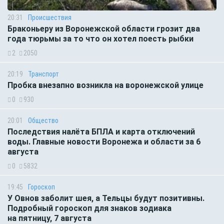
20:31
Происшествия
Браконьеру из Воронежской области грозит два
года тюрьмы за то что он хотел поесть рыбки
2
2050
20:19
Транспорт
Пробка внезапно возникла на воронежской улице
0
930
20:01
Общество
Последствия налёта БПЛА и карта отключений
воды. Главные новости Воронежа и области за 6
августа
0
5832
19:45
Гороскоп
У Овнов заболит шея, а Тельцы будут позитивны.
Подробный гороскоп для знаков зодиака
на пятницу, 7 августа