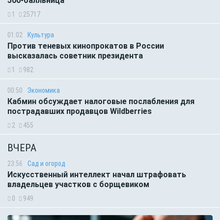
500-балльница
1
25717
01:02
Культура
Против теневых кинопрокатов в России
высказалась советник президента
1
982
00:50
Экономика
Кабмин обсуждает налоговые послабления для
пострадавших продавцов Wildberries
2
455
ВЧЕРА
23:56
Сад и огород
Искусственный интеллект начал штрафовать
владельцев участков с борщевиком
0
949