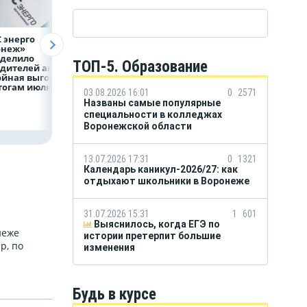
 энерго
Как воронежцам
Предприятия
онеж»
быстро оформить
региона задолжа
еделило
ДТП и не создавать
энергетикам 2 м
ТОП-5. Oбразование
дителей акции
пробку?
рублей
ойная выгода»
тогам июля
03.08.2026 16:01
0
2571
Названы самые популярные
специальности в колледжах
Воронежской области
13.07.2026 17:31
0
1321
Календарь каникул-2026/27: как
отдыхают школьники в Воронеже
31.07.2026 15:31
1
601
Выяснилось, когда ЕГЭ по
неже
истории претерпит большие
р, по
изменения
Будь в курсе