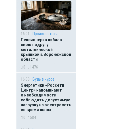
16:01
Происшествия
Пенсионерка избила
свою подругу
металлической
крышкой в Воронежской
области
8
1476
16:00
Будь в курсе
Энергетики «Россети
Центр» напоминают
о необходимости
соблюдать допустимую
нагрузку на электросеть
во время жары
0
584