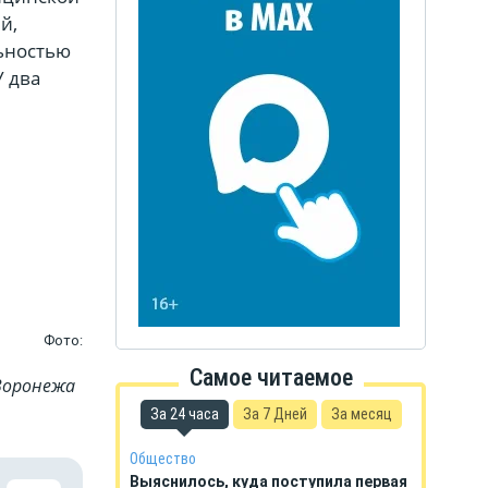
й,
льностью
 два
Фото:
Самое читаемое
Воронежа
За 24 часа
За 7 Дней
За месяц
Общество
Выяснилось, куда поступила первая