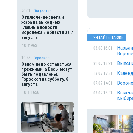
20:01
Общество
Отключение света и
жара на выходных.
Главные новости
Воронежа и области за 7
августа
ЧИТАЙТЕ ТАКЖЕ
0
963
Назван
03.08 16:01
Вороне
19:45
Гороскоп
Выясни
31.07 15:31
Овнам надо оставаться
прежними, а Весы могут
Календ
13.07 17:31
быть подавлены.
Гороскоп на субботу, 8
Вороне
07.07 14:01
августа
0
1656
Выясни
03.07 15:31
выбира