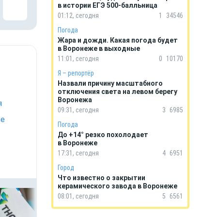
в истории ЕГЭ 500-балльница
01:12, сегодня
1
34546
Погода
Жара и дожди. Какая погода будет
в Воронеже в выходные
11:01, сегодня
0
10170
Я – репортёр
Назвали причину масштабного
отключения света на левом берегу
Воронежа
я
09:31, сегодня
3
6985
же
Погода
До +14° резко похолодает
в Воронеже
17:31, сегодня
4
6951
Город
Что известно о закрытии
керамического завода в Воронеже
08:01, сегодня
5
6561