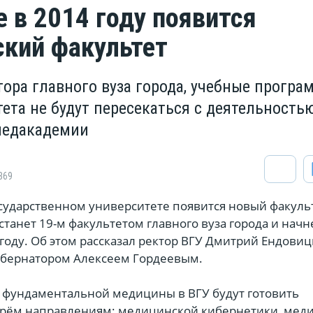
е в 2014 году появится
кий факультет
тора главного вуза города, учебные прогр
ета не будут пересекаться с деятельность
медакадемии
869
сударственном университете появится новый факуль
танет 19-м факультетом главного вуза города и начн
 году. Об этом рассказал ректор ВГУ Дмитрий Ендовиц
губернатором Алексеем Гордеевым.
е фундаментальной медицины в ВГУ будут готовить
трём направлениям: медицинской кибернетики, мед