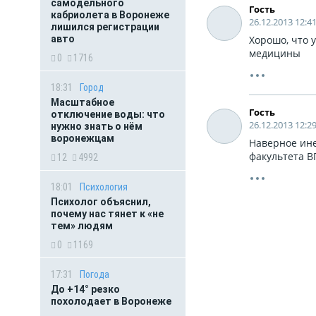
самодельного
Гость
кабриолета в Воронеже
26.12.2013 12:4
лишился регистрации
авто
Хорошо, что 
медицины
0
1716
18:31
Город
Масштабное
Гость
отключение воды: что
26.12.2013 12:2
нужно знать о нём
воронежцам
Наверное ине
факультета ВГ
12
4992
18:01
Психология
Психолог объяснил,
почему нас тянет к «не
тем» людям
0
1169
17:31
Погода
До +14° резко
похолодает в Воронеже