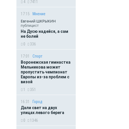
4
7411
17:15
Мнение
Евгений ШКРЫКИН
публицист
На Дусю надейся, а сам
не болей
0
336
17:01
Спорт
Воронежская гимнастка
Мельникова может
пропустить чемпионат
Европы из-за проблем с
визой
1
351
16:31
Город
Дали свет на двух
улицах левого берега
0
1346