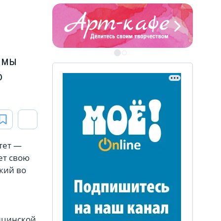
аммы
ЭТО БЫЛО В АФГАН
ю
Книга памяти воронежских
воинов-интернационалистов
тет —
ет свою
ЭТО БЫЛО В АФГАНЕ
кий во
Книга памяти воронежских
воинов-интернационалистов
ицинской