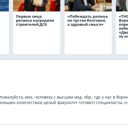
Первые лица
«Побеждать должна
«ТНС
региона наградили
не пустая болтовня,
Вор
строителей ДСК
а здравый смысл»
опр
побе
«Дв
по и
7
пожалуйста, мне, человеку с высшим мед. обр., где у нас в Воро
больших количествах( целый факультет готовит) специалисты, н-