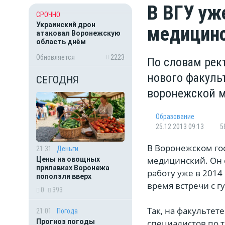
В ВГУ уж
СРОЧНО
Украинский дрон
медицинс
атаковал Воронежскую
область днём
Обновляется
2223
По словам рек
нового факульт
СЕГОДНЯ
воронежской 
Oбразование
25.12.2013 09:13
5
В Воронежском го
21:31
Деньги
медицинский. Он с
Цены на овощных
прилавках Воронежа
работу уже в 2014
поползли вверх
время встречи с 
0
393
Так, на факультет
21:01
Погода
Прогноз погоды
специалистов по 