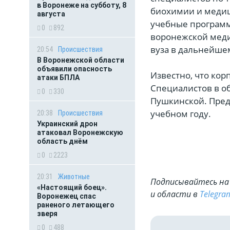
в Воронеже на субботу, 8
биохимии и медиц
августа
учебные программ
0
892
воронежской меди
вуза в дальнейшем
20:54
Происшествия
В Воронежской области
объявили опасность
Известно, что кор
атаки БПЛА
Специалистов в об
0
330
Пушкинской. Предп
учебном году.
20:38
Происшествия
Украинский дрон
атаковал Воронежскую
область днём
0
2223
20:31
Животные
Подписывайтесь на 
«Настоящий боец».
и области в
Telegra
Воронежец спас
раненого летающего
зверя
0
488