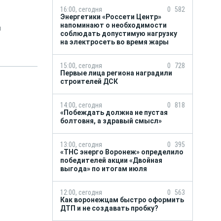
16:00, сегодня
0
582
Энергетики «Россети Центр»
напоминают о необходимости
и
соблюдать допустимую нагрузку
на электросеть во время жары
15:00, сегодня
0
728
Первые лица региона наградили
строителей ДСК
14:00, сегодня
0
818
«Побеждать должна не пустая
болтовня, а здравый смысл»
13:00, сегодня
0
395
«ТНС энерго Воронеж» определило
победителей акции «Двойная
выгода» по итогам июля
12:00, сегодня
0
563
Как воронежцам быстро оформить
ДТП и не создавать пробку?