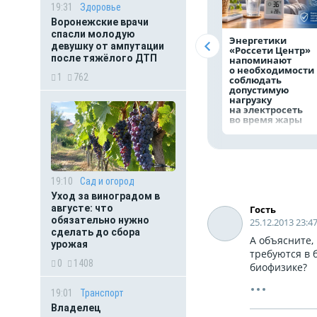
19:31
Здоровье
Воронежские врачи
спасли молодую
Энергетики
девушку от ампутации
«Россети Центр»
после тяжёлого ДТП
напоминают
о необходимости
1
762
соблюдать
допустимую
нагрузку
на электросеть
во время жары
19:10
Сад и огород
Уход за виноградом в
августе: что
Гость
обязательно нужно
25.12.2013 23:4
сделать до сбора
А объясните, 
урожая
требуются в 
0
1408
биофизике?
19:01
Транспорт
Владелец