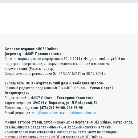
Сетевое издание «МОЁ! Online»
(перевод - «МОЁ! Прямая линия»)
Сетевое издание, зарегистрировано 30.12.2014 г. Федеральной службой по
надзору в сфере связи, информационных технологий и массовых
коммуникаций (Роскомнадзор)
Свидетельство о регистрации ЭЛ № ФС77-60431 от 30.12.2014 г.
Учредитель:
ООО «Издательский дом «Свободная пресса»
Главный редактор редакции «МОЁ!»-«МОЁ! Online» —
Усков Сергей
Владимирович
Редактор сайта «МОЁ! Online» —
Екатерина Коваленко
Адрес редакции:
394049 г. Воронеж, ул. Л.Рябцевой, 54
Телефоны редакции:
(473) 267-94-00, 264-93-98
E-mail редакции:
web@moe-online.ru
и
moe@moe-online.ru
Мнения авторов статей, опубликованных на портале «МОЁ! Online», материалов,
размещённых в разделах «Мнения», «Народные новости», а также
комментариев пользователей к материалам сайта могут не совпадать
с позицией редакции газеты «МОЁ!» и портала «МОЁ! Online».