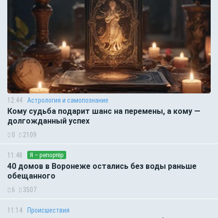
12:44
Астрология и самопознание
Кому судьба подарит шанс на перемены, а кому —
долгожданный успех
0
2109
11:48
Я – репортёр
40 домов в Воронеже остались без воды раньше
обещанного
6
3507
11:14
Происшествия