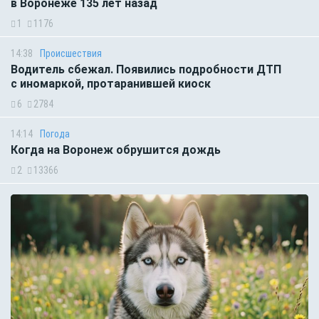
в Воронеже 135 лет назад
1
1176
14:38
Происшествия
Водитель сбежал. Появились подробности ДТП
с иномаркой, протаранившей киоск
6
2784
14:14
Погода
Когда на Воронеж обрушится дождь
2
13366