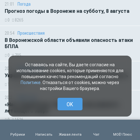
21:01
Погода
Прогноз погоды в Воронеже на субботу, 8 августа
0
8265
20:54
Происшествия
В Воронежской области объявили опасность атаки
БПЛА
0
705
Оставаясь на сайте, Вы даете согласие на
20:38
Происшествия
использование cookies, которые применяются для
Украинский дрон атаковал Воронежскую область
повышения качества рекомендаций согласно
Политике
. Отказаться от cookies, можно через
1
6260
настройки Вашего браузера.
20:31
Животные
OK
«Настоящий боец». Воронежец спас раненого
летающего зверя
0
1526
20:01
Общество
Рубрики
Написать
Живая лента
Чат
МОЁ! Плюс
Отключение света и жара на выходных. Главные