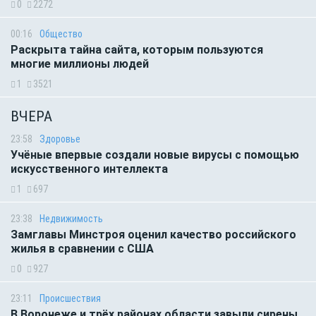
0
2272
00:16
Общество
Раскрыта тайна сайта, которым пользуются
многие миллионы людей
1
3521
ВЧЕРА
23:58
Здоровье
Учёные впервые создали новые вирусы с помощью
искусственного интеллекта
1
697
23:38
Недвижимость
Замглавы Минстроя оценил качество российского
жилья в сравнении с США
0
927
23:11
Происшествия
В Воронеже и трёх районах области завыли сирены