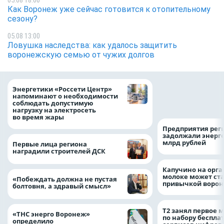
Как Воронеж уже сейчас готовится к отопительному
сезону?
05.08 13:00
Ловушка наследства: как удалось защитить
воронежскую семью от чужих долгов
Как воронежцам 
Энергетики «Россети Центр»
оформить ДТП и н
напоминают о необходимости
пробку?
соблюдать допустимую
нагрузку на электросеть
во время жары
Предприятия рег
задолжали энерг
млрд рублей
Первые лица региона
наградили строителей ДСК
Капучино на орг
молоке может ста
«Побеждать должна не пустая
привычкой воро
болтовня, а здравый смысл»
Т2 занял первое 
«ТНС энерго Воронеж»
по набору беспла
определило