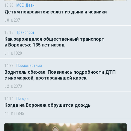
15:30
МОЁ! Дети
Детям понравится: салат из дыни и черники
0
237
15:15
Транспорт
Как зарождался общественный транспорт
в Воронеже 135 лет назад
1
1020
14:38
Происшествия
Водитель сбежал. Появились подробности ДТП
с иномаркой, протаранившей киоск
2
2373
14:14
Погода
Когда на Воронеж обрушится дождь
1
11845