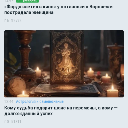
12:47
Я – репортёр
«Форд» влетел в киоск у остановки в Воронеже:
пострадала женщина
6
2792
12:44
Астрология и самопознание
Кому судьба подарит шанс на перемены, а кому —
долгожданный успех
0
1811