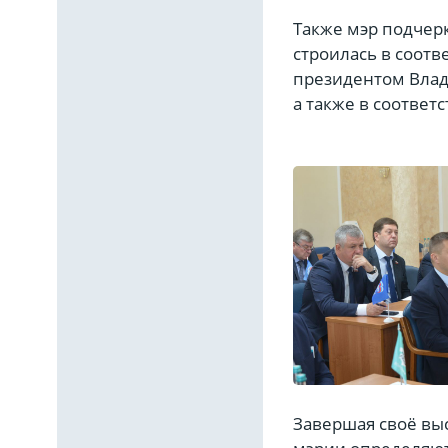
Также мэр подчерк
строилась в соот
президентом Влад
а также в соответ
Завершая своё выс