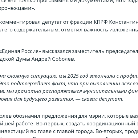
ся «не только программными документами, но и зад
оронежцами».
комментировал депутат от фракции КПРФ Константи
л его содержательным, отметил важность изложенны
«Единая Россия» высказался заместитель председате
дской Думы Андрей Соболев.
а сложную ситуацию, мы 2025 год закончили с проф
 Это подтверждает факт, что при выполнении всех в
тв, мы грамотно распоряжаемся муниципальными фи
словия для будущего развития, — сказал депутат.
олев обозначил предложения для мэрии, которые ва
ейшей работе. Во-первых, создать координационный 
вестиций во главе с главой города. Во-вторых, прод