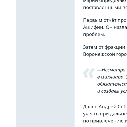
мэрии определяют
поставленными в
Первым отчёт про
Ашифин. Он назва
проблем.
Затем от фракции 
Воронежской горо
—Несмотря н
в миллиард.
обязательс
и создаём у
Далее Андрей Соб
учесть при дальн
по привлечению ин