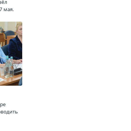
вёл
7 мая.
тре
оводить
.