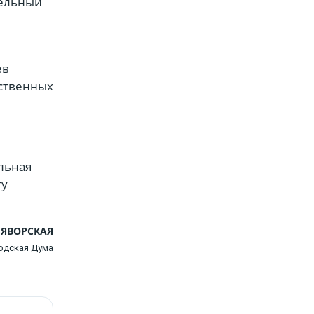
тельный
ев
ественных
льная
ту
 ЯВОРСКАЯ
одская Дума