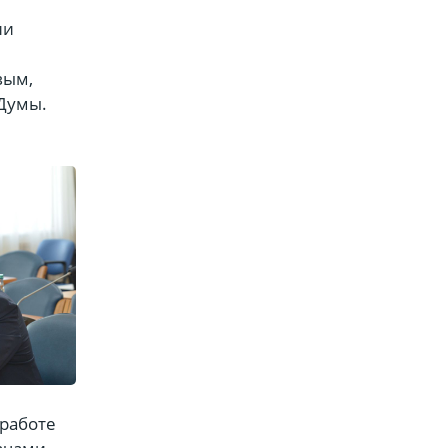
ии
вым,
 Думы.
 работе