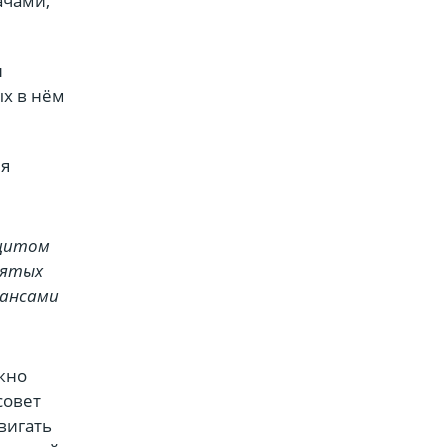
ачами,
н
х в нём
ля
ицитом
зятых
нансами
жно
совет
вигать