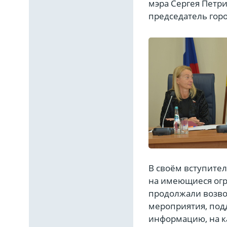
мэра Сергея Петри
председатель горо
В своём вступител
на имеющиеся огр
продолжали возво
мероприятия, под
информацию, на к