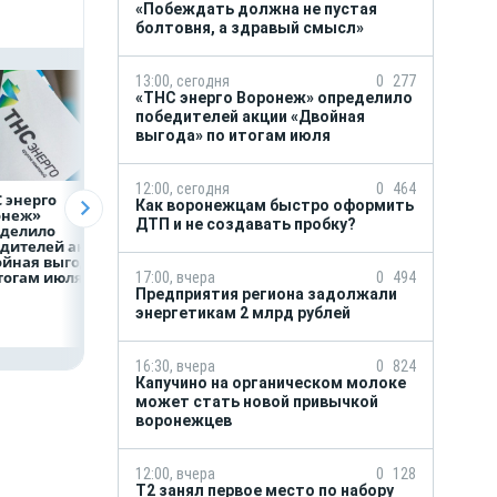
«Побеждать должна не пустая
болтовня, а здравый смысл»
13:00, сегодня
0
277
«ТНС энерго Воронеж» определило
победителей акции «Двойная
выгода» по итогам июля
12:00, сегодня
0
464
 энерго
Как воронежцам
Предприятия
Как воронежцам быстро оформить
онеж»
быстро оформить
региона задолжа
ДТП и не создавать пробку?
еделило
ДТП и не создавать
энергетикам 2 м
дителей акции
пробку?
рублей
ойная выгода»
тогам июля
17:00, вчера
0
494
Предприятия региона задолжали
энергетикам 2 млрд рублей
16:30, вчера
0
824
Капучино на органическом молоке
может стать новой привычкой
воронежцев
12:00, вчера
0
128
Т2 занял первое место по набору