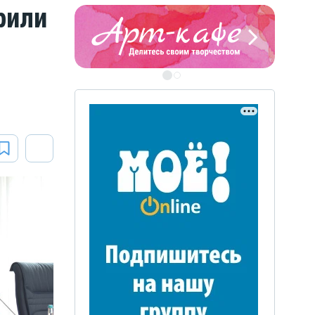
рили
ЭТО БЫЛО В АФГАН
Книга памяти воронежских
воинов-интернационалистов
ЭТО БЫЛО В АФГАНЕ
Книга памяти воронежских
воинов-интернационалистов