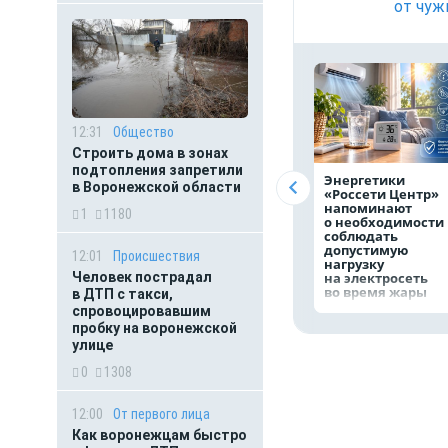
от чуж
12:31
Общество
Строить дома в зонах
подтопления запретили
Энергетики
в Воронежской области
«Россети Центр»
напоминают
1
1180
о необходимости
соблюдать
допустимую
12:01
Происшествия
нагрузку
на электросеть
Человек пострадал
во время жары
в ДТП с такси,
спровоцировавшим
пробку на воронежской
улице
0
1308
12:00
От первого лица
Как воронежцам быстро