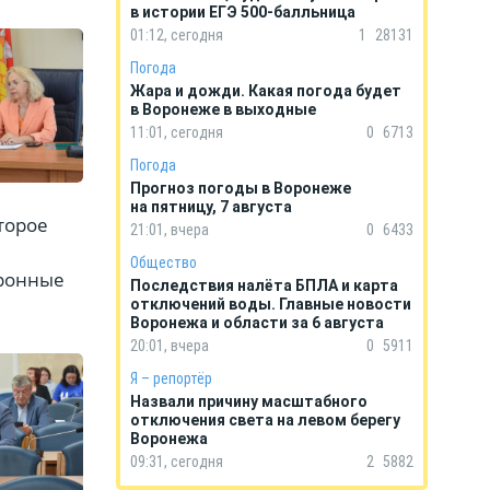
в истории ЕГЭ 500-балльница
01:12, сегодня
1
28131
Погода
Жара и дожди. Какая погода будет
в Воронеже в выходные
11:01, сегодня
0
6713
Погода
Прогноз погоды в Воронеже
на пятницу, 7 августа
торое
21:01, вчера
0
6433
Общество
тронные
Последствия налёта БПЛА и карта
отключений воды. Главные новости
Воронежа и области за 6 августа
20:01, вчера
0
5911
Я – репортёр
Назвали причину масштабного
отключения света на левом берегу
Воронежа
09:31, сегодня
2
5882