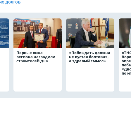
их долгов
Первые лица
«Побеждать должна
«ТНС
региона наградили
не пустая болтовня,
Вор
строителей ДСК
а здравый смысл»
опр
побе
«Дв
по и