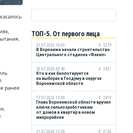
 касалось
иях,
ТОП-5. От первого лица
пытания.
21.07.2026 18:00
0
3279
В Воронеже начали строительство
Центрального стадиона «Факел»
30.07.2026 09:40
0
2421
ель
Кто и как баллотируется
на выборах в Госдуму в округах
л
Воронежской области
ые ранее
17.07.2026 13:00
0
2419
Глава Воронежской области вручил
ключи сельхозработникам
и,
от домов и квартир в новом
я
микрорайоне
21.07.2026 19:30
0
2126