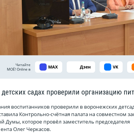
Читайте
MAX
Дзен
VK
МОЁ! Online в
 детских садах проверили организацию пи
ния воспитанников проверили в воронежских детсад
ставила Контрольно-счётная палата на совместном з
ой Думы, которое провёл заместитель председателя
ента Олег Черкасов.