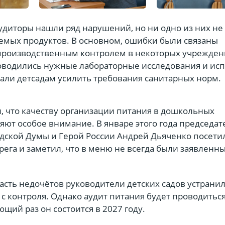
удиторы нашли ряд нарушений, но ни одно из них не
яемых продуктов. В основном, ошибки были связаны
производственным контролем в некоторых учрежден
роводились нужные лабораторные исследования и ис
али детсадам усилить требования санитарных норм.
, что качеству организации питания в дошкольных
ют особое внимание. В январе этого года председат
дской Думы и Герой России Андрей Дьяченко посети
рега и заметил, что в меню не всегда были заявленн
асть недочётов руководители детских садов устранил
 с контроля. Однако аудит питания будет проводитьс
ющий раз он состоится в 2027 году.