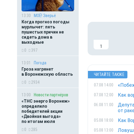
13:30
МОЁ! Зверьё
Когда прогноз погоды
мурлычет: пять
пушистых причин не
сидеть дома в
выходные
1
0
397
13:01
Погода
Гроза нагрянет
в Воронежскую область
ЧИТАЙТЕ ТАКЖЕ
0
2934
«Побеж
07.08 14:00
Как во
07.08 12:00
13:00
Новости партнёров
«ТНС энерго Воронеж»
Депута
06.08 11:00
определило
от рак
победителей акции
«Двойная выгода»
Как Во
05.08 18:00
по итогам июля
0
285
Ловушк
05.08 13:00