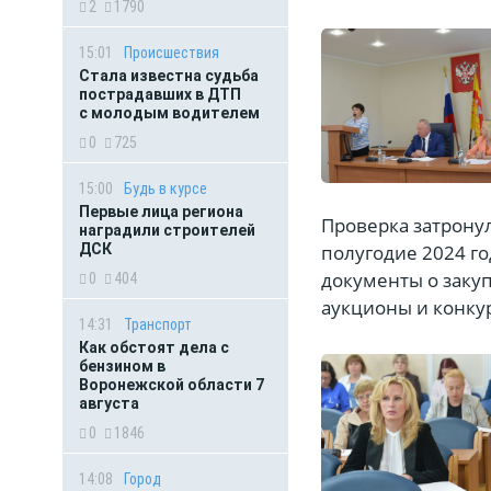
2
1790
15:01
Происшествия
Стала известна судьба
пострадавших в ДТП
с молодым водителем
0
725
15:00
Будь в курсе
Первые лица региона
Проверка затронул
наградили строителей
ДСК
полугодие 2024 го
документы о заку
0
404
аукционы и конкур
14:31
Транспорт
Как обстоят дела с
бензином в
Воронежской области 7
августа
0
1846
14:08
Город