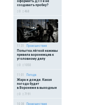
оформить ДТП и не
создавать пробку?
0
468
11:31
Происшествия
Попытка лёгкой наживы
привела воронежцев к
уголовному делу
0
1050
11:01
Погода
Жара и дожди. Какая
погода будет
в Воронеже в выходные
0
7191
10:38
Происшествия