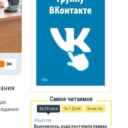
ОК
тания
Самое читаемое
ах.
аседании
За 24 часа
За 7 Дней
За месяц
Общество
Выяснилось, куда поступила первая