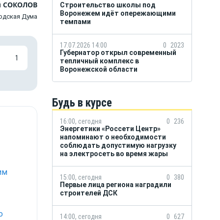
 СОКОЛОВ
Строительство школы под
Воронежем идёт опережающими
одская Дума
темпами
17.07.2026 14:00
0
2023
Губернатор открыл современный
1
тепличный комплекс в
Воронежской области
Будь в курсе
16:00, сегодня
0
236
Энергетики «Россети Центр»
напоминают о необходимости
соблюдать допустимую нагрузку
на электросеть во время жары
им
15:00, сегодня
0
380
Первые лица региона наградили
строителей ДСК
ю
14:00, сегодня
0
627