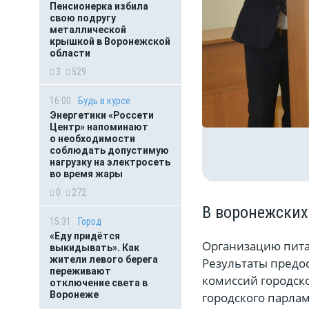
Пенсионерка избила
свою подругу
металлической
крышкой в Воронежской
области
3
529
16:00
Будь в курсе
Энергетики «Россети
Центр» напоминают
о необходимости
соблюдать допустимую
нагрузку на электросеть
во время жары
0
272
В воронежских
15:31
Город
«Еду придётся
Организацию пита
выкидывать». Как
жители левого берега
Результаты предо
переживают
комиссий городск
отключение света в
Воронеже
городского парлам