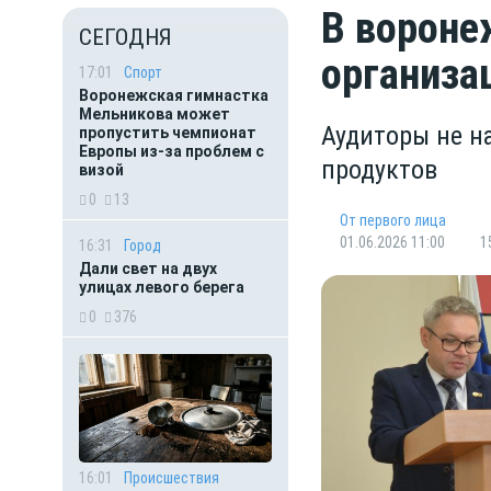
В вороне
СЕГОДНЯ
организа
17:01
Спорт
Воронежская гимнастка
Мельникова может
Аудиторы не н
пропустить чемпионат
Европы из-за проблем с
продуктов
визой
0
13
От первого лица
01.06.2026 11:00
1
16:31
Город
Дали свет на двух
улицах левого берега
0
376
16:01
Происшествия