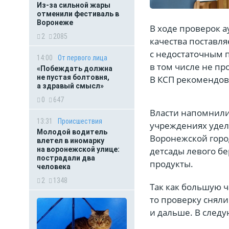
Из-за сильной жары
отменили фестиваль в
Воронеже
В ходе проверок а
2
2085
качества поставл
с недостаточным 
14:00
От первого лица
в том числе не п
«Побеждать должна
не пустая болтовня,
В КСП рекомендов
а здравый смысл»
0
647
Власти напомнили
13:31
Происшествия
учреждениях уделя
Молодой водитель
Воронежской горо
влетел в иномарку
детсады левого бе
на воронежской улице:
пострадали два
продукты.
человека
2
1348
Так как большую ч
то проверку сняли
и дальше. В следу