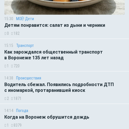
15:30
МОЁ! Дети
Детям понравится: салат из дыни и черники
0
182
15:15
Транспорт
Как зарождался общественный транспорт
в Воронеже 135 лет назад
1
720
14:38
Происшествия
Водитель сбежал. Появились подробности ДТП
с иномаркой, протаранившей киоск
2
1871
14:14
Погода
Когда на Воронеж обрушится дождь
1
8379