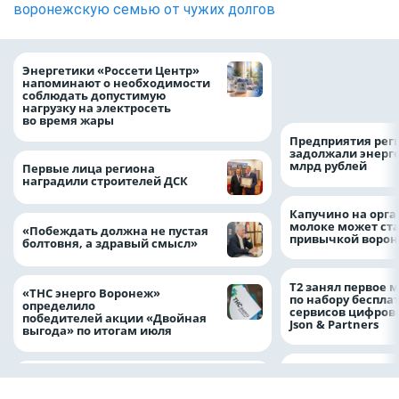
воронежскую семью от чужих долгов
Как воронежцам 
Энергетики «Россети Центр»
оформить ДТП и н
напоминают о необходимости
пробку?
соблюдать допустимую
нагрузку на электросеть
во время жары
Предприятия рег
задолжали энерг
млрд рублей
Первые лица региона
наградили строителей ДСК
Капучино на орг
молоке может ста
«Побеждать должна не пустая
привычкой воро
болтовня, а здравый смысл»
Т2 занял первое 
«ТНС энерго Воронеж»
по набору беспла
определило
сервисов цифров
победителей акции «Двойная
Json & Partners
выгода» по итогам июля