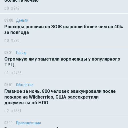
область ночью
0
949
09:00
Деньги
Расходы россиян на ЗОЖ выросли более чем на 40%
за полгода
0
530
08:31
Город
Огромную яму заметили воронежцы у популярного
ТРЦ
1
2736
05:51
Общество
Главное за ночь. 800 человек эвакуировали после
пожара на Wildberries, США рассекретили
документы об НЛО
2
4351
03:11
Происшествия