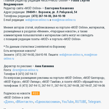
Главный редактор редакции «МОЁ!»-«МОЁ! Online» —
Усков Сергей
Владимирович
Редактор сайта «МОЁ! Online» —
Екатерина Коваленко
Адрес редакции:
394049 г. Воронеж, ул. Л.Рябцевой, 54
Телефоны редакции:
(473) 267-94-00, 264-93-98
E-mail редакции:
web@moe-online.ru
и
moe@moe-online.ru
Мнения авторов статей, опубликованных на портале «МОЁ! Online», материалов,
размещённых в разделах «Мнения», «Народные новости», а также
комментариев пользователей к материалам сайта могут не совпадать
с позицией редакции газеты «МОЁ!» и портала «МОЁ! Online».
* По данным статистики Liveinternet по Воронежу
Есть интересная новость?
Звоните: (473) 267-94-00, 264-93-98. Пишите:
web@moe-online.ru
,
moe@moe-
online.ru
Директор по рекламе —
Анна Калинина
Почта:
direct@moe-online.ru
Телефон 8 (473) 267-94-13
По вопросам размещения рекламы на портале «МОЁ! Online», «МОЁ! Белгород»,
«МОЁ! Курск», «МОЁ! Липецк», «МОЁ! Тамбов», в газете «МОЁ!» обращайтесь по
телефонам: 8 (473) 267-94-13, 267-94-11, 267-94-10, 267-94-08, 267-94-07, 267-94-06
RSS
Подписка на новости:
«МОЁ! Online» в сети:
«Дзен»
,
«ВКонтакте»
,
«Одноклассники»
,
YouTube
,
RUTUBE
,
Telegram
.