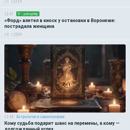
1
5119
12:47
Я – репортёр
«Форд» влетел в киоск у остановки в Воронеже:
пострадала женщина
6
2359
12:44
Астрология и самопознание
Кому судьба подарит шанс на перемены, а кому —
долгожданный успех