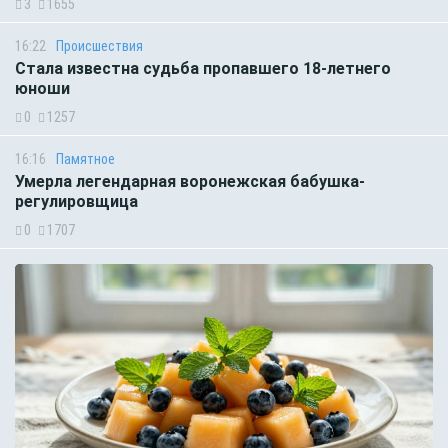
3
1655
16:22
Происшествия
Стала известна судьба пропавшего 18-летнего
юноши
0
1257
16:16
Памятное
Умерла легендарная воронежская бабушка-
регулировщица
0
1707