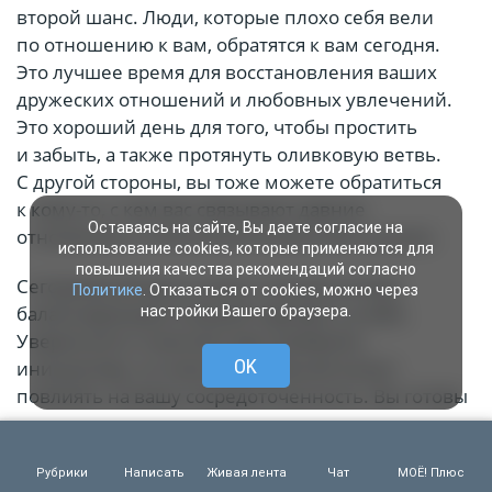
второй шанс. Люди, которые плохо себя вели
по отношению к вам, обратятся к вам сегодня.
Это лучшее время для восстановления ваших
дружеских отношений и любовных увлечений.
Это хороший день для того, чтобы простить
и забыть, а также протянуть оливковую ветвь.
С другой стороны, вы тоже можете обратиться
к кому-то, с кем вас связывают давние
Оставаясь на сайте, Вы даете согласие на
отношения, и попытаться начать все сначала.
использование cookies, которые применяются для
повышения качества рекомендаций согласно
Сегодняшний день может показаться вам
Политике
. Отказаться от cookies, можно через
балансирующим в вашей карьере и учебе.
настройки Вашего браузера.
Уверенность помогает вам проявлять
OK
инициативу, но смена настроений может
повлиять на вашу сосредоточенность. Вы готовы
использовать открывающиеся возможности, хотя
быстрая реакция может вызвать напряжение.
Рубрики
Написать
Живая лента
Чат
МОЁ! Плюс
Сохраняйте спокойствие, избегайте поиска