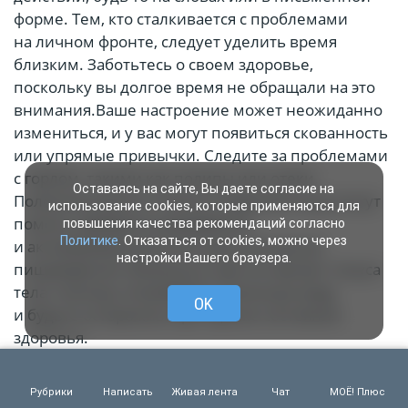
форме. Тем, кто сталкивается с проблемами
на личном фронте, следует уделить время
близким. Заботьтесь о своем здоровье,
поскольку вы долгое время не обращали на это
внимания.Ваше настроение может неожиданно
измениться, и у вас могут появиться скованность
или упрямые привычки. Следите за проблемами
с горлом, такими как полипы или отеки.
Оставаясь на сайте, Вы даете согласие на
Полезные масла и отказ от жареной пищи могут
использование cookies, которые применяются для
помочь. Добавьте ацидофилин
повышения качества рекомендаций согласно
Политике
. Отказаться от cookies, можно через
и активированный уголь для улучшения
настройки Вашего браузера.
пищеварения. Возможно, вам не хватает тонуса
тела, поэтому попробуйте лимонную воду
OK
и будьте осторожны при оценке состояния
здоровья.
Ваша личная жизнь наполнена стимуляцией
Рубрики
Написать
Живая лента
Чат
МОЁ! Плюс
и ощущением личной сплоченности.