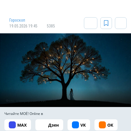
Гороскоп
19.05.2026 19:45
5385
Фото: сгенерировано ИИ
Читайте МОЁ! Online в
MAX
Дзен
VK
ОК