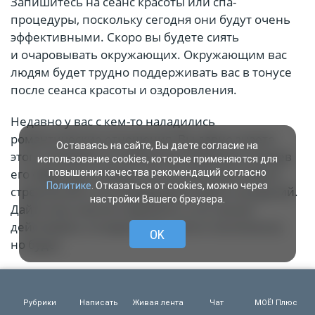
Запишитесь на сеанс красоты или спа-
процедуры, поскольку сегодня они будут очень
эффективными. Скоро вы будете сиять
и очаровывать окружающих. Окружающим вас
людям будет трудно поддерживать вас в тонусе
после сеанса красоты и оздоровления.
Недавно у вас с кем-то наладились
романтические отношения. Вы давно знаете
Оставаясь на сайте, Вы даете согласие на
этого человека, но сейчас вы поражены, увидев
использование cookies, которые применяются для
его обратную сторону. Он не понимает ваших
повышения качества рекомендаций согласно
Политике
. Отказаться от cookies, можно через
стремлений и не оправдывает ваших ожиданий.
настройки Вашего браузера.
Дайте ему немного времени, и он начнет
действовать по-взрослому, хотя и постепенно,
OK
но будет.
Сегодня прогнозируется ряд крупных
и незначительных успехов на карьерном фронте.
Рубрики
Написать
Живая лента
Чат
МОЁ! Плюс
Возможно, вы получите некоторую оплату