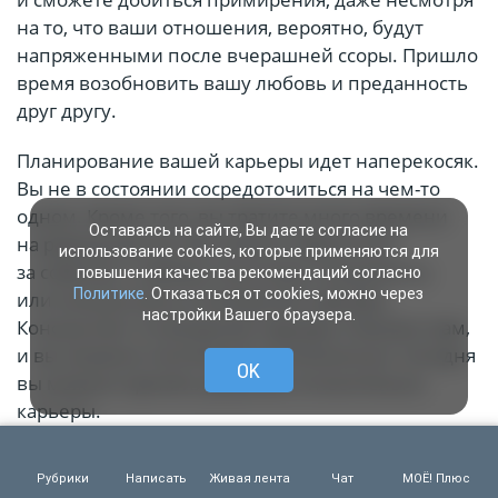
на то, что ваши отношения, вероятно, будут
напряженными после вчерашней ссоры. Пришло
время возобновить вашу любовь и преданность
друг другу.
Планирование вашей карьеры идет наперекосяк.
Вы не в состоянии сосредоточиться на чем-то
одном. Кроме того, вы тратите много времени
Оставаясь на сайте, Вы даете согласие на
на размышления. Вы можете обратиться
использование cookies, которые применяются для
за советом к любому опытному специалисту
повышения качества рекомендаций согласно
Политике
. Отказаться от cookies, можно через
или консультанту по вопросам карьеры.
настройки Вашего браузера.
Консультант по вопросам карьеры поможет вам,
и вы сможете постепенно остепениться. Сегодня
OK
вы можете принять решение относительно
карьеры.
Рубрики
Написать
Живая лента
Чат
МОЁ! Плюс