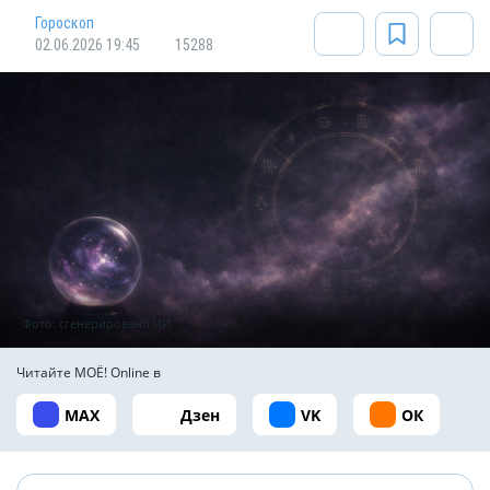
Гороскоп
02.06.2026 19:45
15288
Фото: сгенерировано ИИ
Читайте МОЁ! Online в
MAX
Дзен
VK
ОК