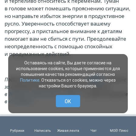
и терпеливо относитесь к переменам. Туман
в голове может помешать прояснению ситуации,
но направьте избыток энергии в продуктивное
русло. Уверенность способствует вашему
прогрессу, а пристальное внимание к деталям
помогает вам не сбиться с пути. Преодолевайте
неопределенность с помощью спокойных
и продуманных действий.
Оставаясь на сайте, Вы даете согласие на
использование cookies, которые применяются для
повышения качества рекомендаций согласно
Подписывайтесь на «МОЁ! Online» в
«МАХ»
. Cледите
Политике
. Отказаться от cookies, можно через
настройки Вашего браузера.
за главными новостями Воронежа и области
в
Telegram
,
«ВКонтакте»
,
«Дзене»
, а видео смотрите
OK
в
«VK Видео»
.
Рубрики
Написать
Живая лента
Чат
МОЁ! Плюс