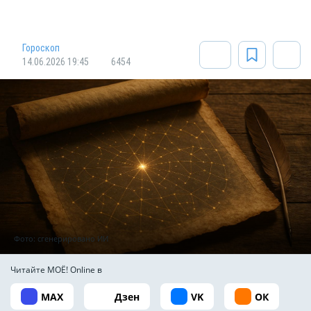
Гороскоп
14.06.2026 19:45
6454
Фото: сгенерировано ИИ
Читайте МОЁ! Online в
MAX
Дзен
VK
ОК