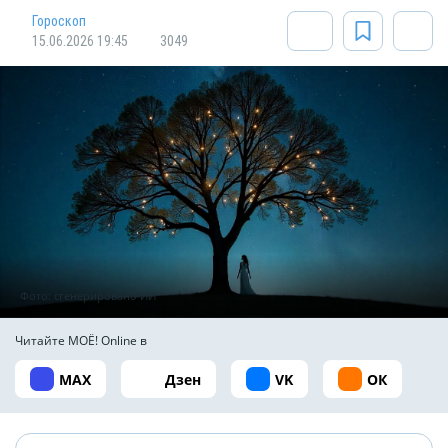
Гороскоп
15.06.2026 19:45
3049
Фото: сгенерировано ИИ
Читайте МОЁ! Online в
MAX
Дзен
VK
ОК