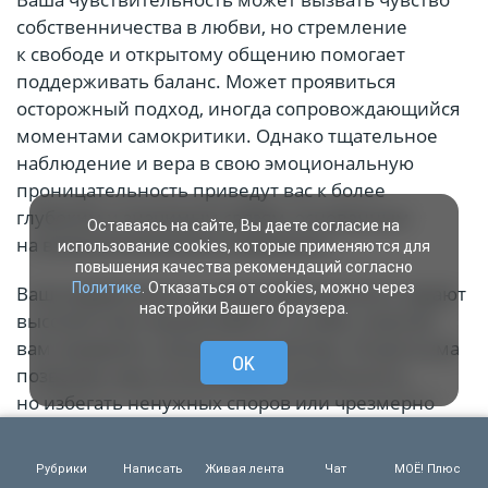
собственничества в любви, но стремление
к свободе и открытому общению помогает
поддерживать баланс. Может проявиться
осторожный подход, иногда сопровождающийся
моментами самокритики. Однако тщательное
наблюдение и вера в свою эмоциональную
проницательность приведут вас к более
глубоким и значимым связям, основанным
Оставаясь на сайте, Вы даете согласие на
на взаимопонимании и уважении.
использование cookies, которые применяются для
повышения качества рекомендаций согласно
Политике
. Отказаться от cookies, можно через
Ваша уверенность и целеустремленность задают
настройки Вашего браузера.
высокий темп вашей работе и учебе, помогая
вам проявлять смелую инициативу. Острота ума
OK
позволяет вам использовать возможности,
но избегать ненужных споров или чрезмерно
критического отношения. Энергия убеждения
высока, поэтому будьте тверды в своих
Рубрики
Написать
Живая лента
Чат
МОЁ! Плюс
убеждениях, уважая при этом противоположные