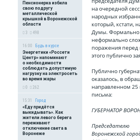
председателя Дум
Пенсионерка избила
на очередной сес
свою подругу
металлической
народных избранн
крышкой в Воронежской
который, кстати, 
области
Думы. Формально э
3
498
неформально сло
16:00
Будь в курсе
поражения перед 
Энергетики «Россети
этого публично за
Центр» напоминают
о необходимости
соблюдать допустимую
Публично губерна
нагрузку на электросеть
оказалось, в обр
во время жары
направленном 25 
0
262
письма:
15:31
Город
«Еду придётся
ГУБЕРНАТОР ВОРО
выкидывать». Как
жители левого берега
переживают
Председателю
отключение света в
Воронежской горо
Воронеже