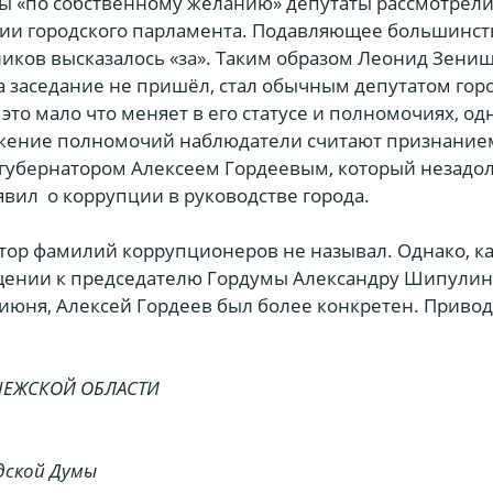
ы «по собственному желанию» депутаты рассмотрели
сии городского парламента. Подавляющее большинст
иков высказалось «за». Таким образом Леонид Зенищ
на заседание не пришёл, стал обычным депутатом гор
то мало что меняет в его статусе и полномочиях, од
жение полномочий наблюдатели считают признание
губернатором Алексеем Гордеевым, который незадол
явил о коррупции в руководстве города.
тор фамилий коррупционеров не называл. Однако, к
ащении к председателю Гордумы Александру Шипулин
июня, Алексей Гордеев был более конкретен. Привод
НЕЖСКОЙ ОБЛАСТИ
дской Думы