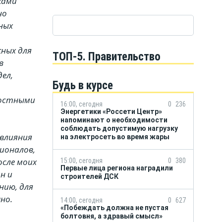
ками
но
ных
ных для
ТОП-5. Правительство
в
ел,
Будь в курсе
ностными
16:00, сегодня
0
236
Энергетики «Россети Центр»
напоминают о необходимости
соблюдать допустимую нагрузку
влияния
на электросеть во время жары
сионалов,
осле моих
15:00, сегодня
0
380
Первые лица региона наградили
н и
строителей ДСК
нию, для
но.
14:00, сегодня
0
627
«Побеждать должна не пустая
болтовня, а здравый смысл»