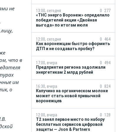
ами не
13:00, сегодня
0
277
«ТНС энерго Воронеж» определило
победителей акции «Двойная
е
выгода» по итогам июля
лицу,
12:00, сегодня
0
464
Как воронежцам быстро оформить
ДТП и не создавать пробку?
же
ом, что в
17:00, вчера
0
494
седателя
Предприятия региона задолжали
энергетикам 2 млрд рублей
ктурах
нные им
16:30, вчера
0
824
ик, о
Капучино на органическом молоке
может стать новой привычкой
воронежцев
12:00, вчера
0
128
.В.
Т2 занял первое место по набору
бесплатных сервисов цифровой
дской
защиты — Json & Partners