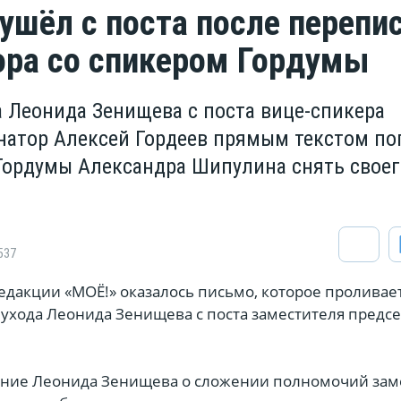
ушёл с поста после перепи
ора со спикером Гордумы
а Леонида Зенищева с поста вице-спикера
натор Алексей Гордеев прямым текстом по
Гордумы Александра Шипулина снять своег
537
дакции «МОЁ!» оказалось письмо, которое проливает
ухода Леонида Зенищева с поста заместителя предс
ние Леонида Зенищева о сложении полномочий зам