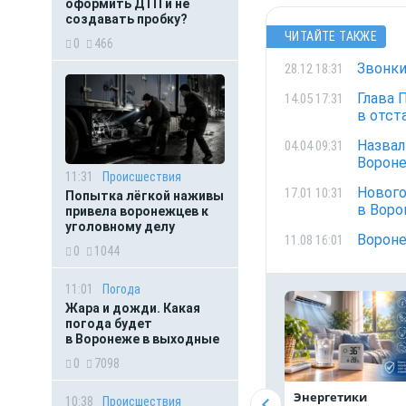
оформить ДТП и не
создавать пробку?
ЧИТАЙТЕ ТАКЖЕ
0
466
Звонки
28.12 18:31
Глава 
14.05 17:31
в отст
Назвал
04.04 09:31
Вороне
11:31
Происшествия
Нового
17.01 10:31
Попытка лёгкой наживы
в Воро
привела воронежцев к
уголовному делу
Вороне
11.08 16:01
0
1044
11:01
Погода
Жара и дожди. Какая
погода будет
в Воронеже в выходные
0
7098
Энергетики
10:38
Происшествия