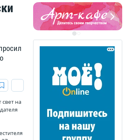
ски
ЭТО БЫЛО В АФГАН
просил
Книга памяти воронежских
воинов-интернационалистов
о
ЭТО БЫЛО В АФГАНЕ
 свет на
едателя
Книга памяти воронежских
воинов-интернационалистов
естителя