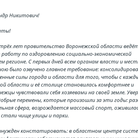
ндр Никитович!
аты!
рёх лет правительство Воронежской области ведё
 работу по оздоровлению социально-экономической
м регионе. С первых дней всем органам власти и мес
ою было озвучено главное требование: консолидирова
нные силы города и области для того, чтобы с кажд
кой области и её столице становилась комфортнее и
нежцы чувствовали себя хозяевами на своей земле. Увер
обрые перемены, которые произошли за эти годы: ра
льная сфера, возрождается массовый спорт, оживила
 стали чище улицы и парки.
нужден констатировать: в областном центре сист