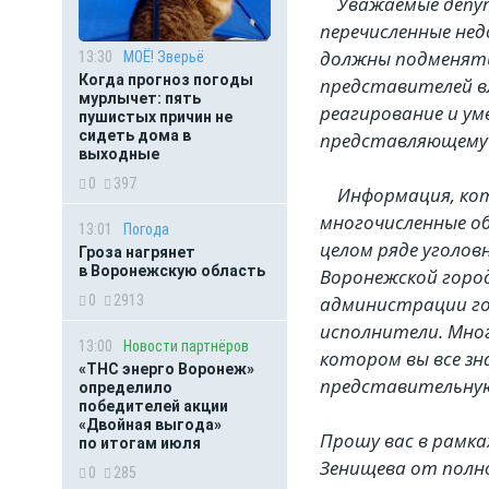
Уважаемые депута
перечисленные нед
должны подменять 
13:30
МОЁ! Зверьё
Когда прогноз погоды
представителей в
мурлычет: пять
реагирование и ум
пушистых причин не
сидеть дома в
представляющему 
выходные
0
397
Информация, кото
многочисленные о
13:01
Погода
целом ряде уголо
Гроза нагрянет
в Воронежскую область
Воронежской город
0
2913
администрации го
исполнители. Мног
13:00
Новости партнёров
котором вы все з
«ТНС энерго Воронеж»
представительную 
определило
победителей акции
«Двойная выгода»
Прошу вас в рамка
по итогам июля
Зенищева от полн
0
285