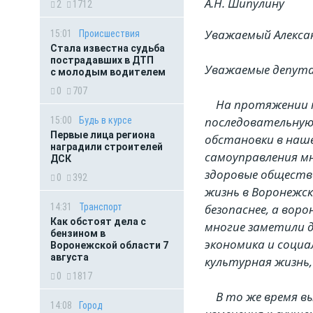
А.Н. Шипулину
2
1712
Уважаемый Алекса
15:01
Происшествия
Стала известна судьба
пострадавших в ДТП
Уважаемые депут
с молодым водителем
0
707
На протяжении т
последовательную
15:00
Будь в курсе
Первые лица региона
обстановки в наше
наградили строителей
самоуправления мн
ДСК
здоровые обществе
0
392
жизнь в Воронежс
14:31
Транспорт
безопаснее, а воро
Как обстоят дела с
многие заметили д
бензином в
экономика и социа
Воронежской области 7
августа
культурная жизнь,
0
1817
В то же время вы
14:08
Город