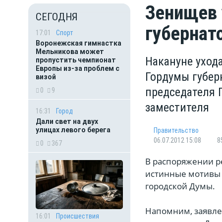
Зенищев 
СЕГОДНЯ
губернат
17:01
Спорт
Воронежская гимнастка
Мельникова может
Накануне уход
пропустить чемпионат
Европы из-за проблем с
Гордумы губер
визой
председателя 
0
9
заместителя
16:31
Город
Дали свет на двух
улицах левого берега
Правительство
06.07.2012 15:08
8
0
367
В распоряжении ре
истинные мотивы 
городской Думы.
Напомним, заявле
16:01
Происшествия