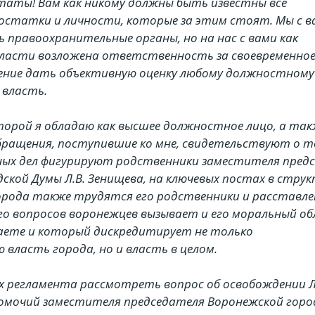
ты! Вам как никому должны быть известны все
остатки и личности, которые за этим стоят. Мы с в
правоохранительные органы, но на нас с вами как
ласти возложена ответственность за своевременно
ение дать объективную оценку любому должностному 
власть.
рой я обладаю как высшее должностное лицо, а так
бращения, поступившие ко мне, свидетельствуют о т
вных дел фигурируют родственники заместителя пред
ской Думы Л.В. Зенищева, на ключевых постах в стру
рода также трудятся его родственники и расставле
о вопросов воронежцев вызывает и его моральный обл
наете и который дискредитирует не только
власть города, но и власть в целом.
х регламента рассмотреть вопрос об освобождении Л
омочий заместителя председателя Воронежской горо