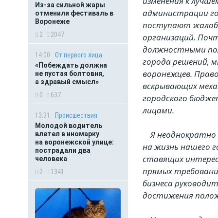
изменения к лучш
Из-за сильной жары
администрации го
отменили фестиваль в
Воронеже
поступают жалобы
2
2047
организаций. Почт
должностными пол
14:00
От первого лица
города решений, 
«Побеждать должна
воронежцев. Право
не пустая болтовня,
а здравый смысл»
вскрывающих меха
0
637
городского бюдже
лицами.
13:31
Происшествия
Молодой водитель
Я неоднократно т
влетел в иномарку
на воронежской улице:
на жизнь нашего г
пострадали два
ставящих интересы
человека
прямых требовани
2
1341
бизнеса руководит
достижения полож