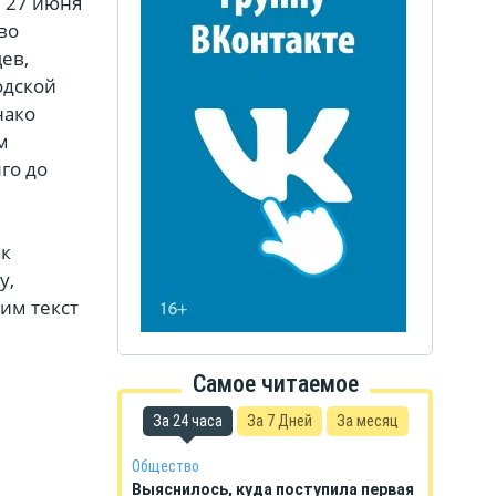
 27 июня
во
ев,
одской
нако
м
го до
ак
у,
им текст
Самое читаемое
За 24 часа
За 7 Дней
За месяц
Общество
Выяснилось, куда поступила первая