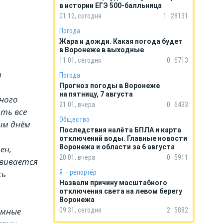
в истории ЕГЭ 500-балльница
01:12, сегодня
1
28131
Погода
Жара и дожди. Какая погода будет
в Воронеже в выходные
11:01, сегодня
0
6713
т
Погода
Прогноз погоды в Воронеже
на пятницу, 7 августа
тного
21:01, вчера
0
6433
ть все
Общество
ым днём
Последствия налёта БПЛА и карта
отключений воды. Главные новости
Воронежа и области за 6 августа
ен,
20:01, вчера
0
5911
звивается
сь
Я – репортёр
Назвали причину масштабного
отключения света на левом берегу
Воронежа
емные
09:31, сегодня
2
5882