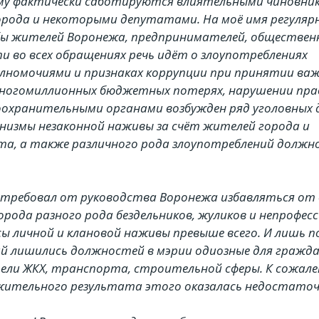
ему фактически саботируются влиятельными чиновни
рода и некоторыми депутатами. На моё имя регуляр
 жителей Воронежа, предпринимателей, обществен
и во всех обращениях речь идёт о злоупотреблениях
номочиями и признаках коррупции при принятии важ
многомиллионных бюджетных потерях, нарушении пра
охранительными органами возбужден ряд уголовных д
низмы незаконной наживы за счёт жителей города и
та, а также различного рода злоупотреблений долж
ребовал от руководства Воронежа избавляться от 
орода разного рода бездельников, жуликов и непрофес
 личной и клановой наживы превыше всего. И лишь п
й лишились должностей в мэрии одиозные для гражда
ели ЖКХ, транспорта, строительной сферы. К сожале
ительного результата этого оказалась недостаточ