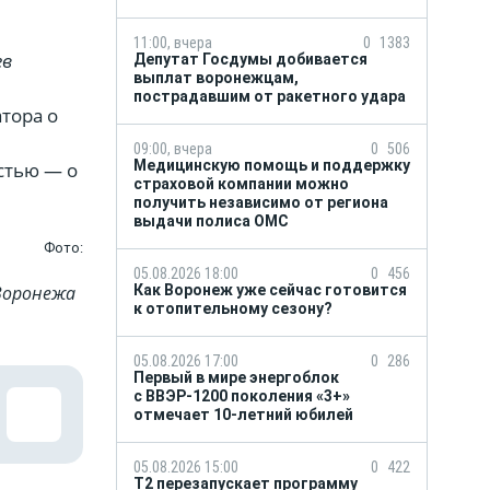
11:00, вчера
0
1383
в
Депутат Госдумы добивается
выплат воронежцам,
пострадавшим от ракетного удара
тора о
09:00, вчера
0
506
Медицинскую помощь и поддержку
стью — о
страховой компании можно
получить независимо от региона
выдачи полиса ОМС
Фото:
05.08.2026 18:00
0
456
Воронежа
Как Воронеж уже сейчас готовится
к отопительному сезону?
05.08.2026 17:00
0
286
Первый в мире энергоблок
с ВВЭР-1200 поколения «3+»
отмечает 10-летний юбилей
05.08.2026 15:00
0
422
Т2 перезапускает программу