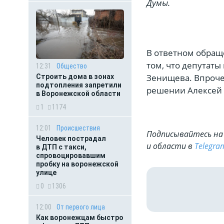
Думы.
А. 
В ответном обращ
том, что депутат
12:31
Общество
Зенищева. Впроче
Строить дома в зонах
подтопления запретили
решении Алексей 
в Воронежской области
1
1174
12:01
Происшествия
Подписывайтесь на 
Человек пострадал
и области в
Telegra
в ДТП с такси,
спровоцировавшим
пробку на воронежской
улице
0
1306
12:00
От первого лица
Как воронежцам быстро