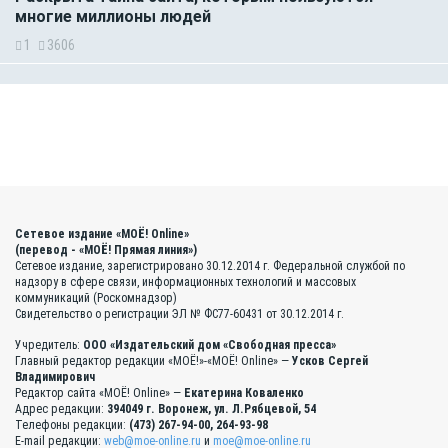
многие миллионы людей
1
3606
Сетевое издание «МОЁ! Online»
(перевод - «МОЁ! Прямая линия»)
Сетевое издание, зарегистрировано 30.12.2014 г. Федеральной службой по
надзору в сфере связи, информационных технологий и массовых
коммуникаций (Роскомнадзор)
Свидетельство о регистрации ЭЛ № ФС77-60431 от 30.12.2014 г.
Учредитель:
ООО «Издательский дом «Свободная пресса»
Главный редактор редакции «МОЁ!»-«МОЁ! Online» —
Усков Сергей
Владимирович
Редактор сайта «МОЁ! Online» —
Екатерина Коваленко
Адрес редакции:
394049 г. Воронеж, ул. Л.Рябцевой, 54
Телефоны редакции:
(473) 267-94-00, 264-93-98
E-mail редакции:
web@moe-online.ru
и
moe@moe-online.ru