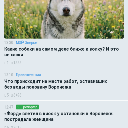
13:30
МОЁ! Зверьё
Какие собаки на самом деле ближе к волку? И это
не хаски
1
1833
13:10
Происшествия
Что происходит на месте работ, оставивших
без воды половину Воронежа
5
6496
12:47
Я – репортёр
«Форд» влетел в киоск у остановки в Воронеже:
пострадала женщина
6
3015