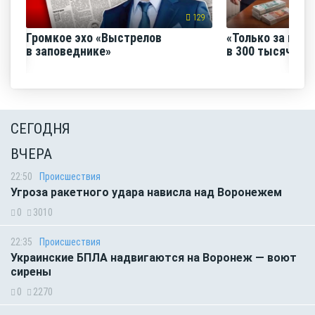
129
Громкое эхо «Выстрелов
«Только за июнь
в заповеднике»
в 300 тысяч руб
СЕГОДНЯ
ВЧЕРА
22:50
Происшествия
Угроза ракетного удара нависла над Воронежем
0
3010
22:35
Происшествия
Украинские БПЛА надвигаются на Воронеж — воют
сирены
0
2270