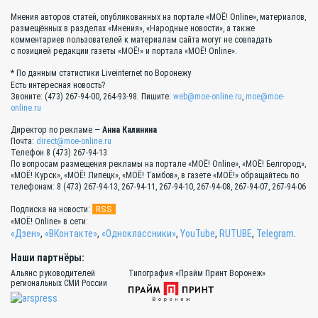
Мнения авторов статей, опубликованных на портале «МОЁ! Online», материалов,
размещённых в разделах «Мнения», «Народные новости», а также
комментариев пользователей к материалам сайта могут не совпадать
с позицией редакции газеты «МОЁ!» и портала «МОЁ! Online».
* По данным статистики Liveinternet по Воронежу
Есть интересная новость?
Звоните: (473) 267-94-00, 264-93-98. Пишите:
web@moe-online.ru
,
moe@moe-
online.ru
Директор по рекламе —
Анна Калинина
Почта:
direct@moe-online.ru
Телефон 8 (473) 267-94-13
По вопросам размещения рекламы на портале «МОЁ! Online», «МОЁ! Белгород»,
«МОЁ! Курск», «МОЁ! Липецк», «МОЁ! Тамбов», в газете «МОЁ!» обращайтесь по
телефонам: 8 (473) 267-94-13, 267-94-11, 267-94-10, 267-94-08, 267-94-07, 267-94-06
RSS
Подписка на новости:
«МОЁ! Online» в сети:
«Дзен»
,
«ВКонтакте»
,
«Одноклассники»
,
YouTube
,
RUTUBE
,
Telegram
.
Наши партнёры:
Альянс руководителей
Типография «Прайм Принт Воронеж»
региональных СМИ России