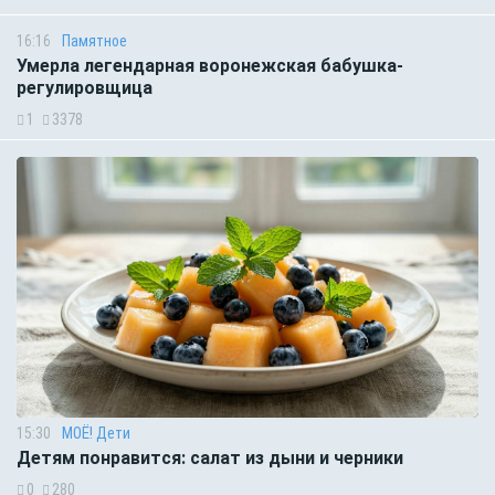
16:16
Памятное
Умерла легендарная воронежская бабушка-
регулировщица
1
3378
15:30
МОЁ! Дети
Детям понравится: салат из дыни и черники
0
280