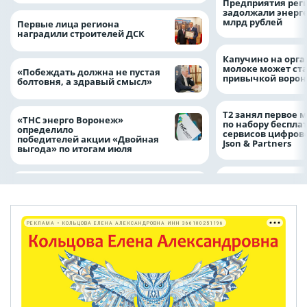
Предприятия рег
задолжали энерг
млрд рублей
Первые лица региона
наградили строителей ДСК
Капучино на орг
молоке может ста
«Побеждать должна не пустая
привычкой воро
болтовня, а здравый смысл»
Т2 занял первое 
«ТНС энерго Воронеж»
по набору беспла
определило
сервисов цифров
победителей акции «Двойная
Json & Partners
выгода» по итогам июля
РЕКЛАМА • КОЛЬЦОВА ЕЛЕНА АЛЕКСАНДРОВНА ИНН 366100251196