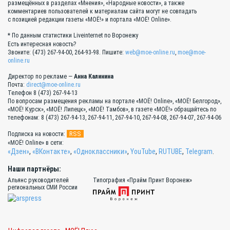
размещённых в разделах «Мнения», «Народные новости», а также
комментариев пользователей к материалам сайта могут не совпадать
с позицией редакции газеты «МОЁ!» и портала «МОЁ! Online».
* По данным статистики Liveinternet по Воронежу
Есть интересная новость?
Звоните: (473) 267-94-00, 264-93-98. Пишите:
web@moe-online.ru
,
moe@moe-
online.ru
Директор по рекламе —
Анна Калинина
Почта:
direct@moe-online.ru
Телефон 8 (473) 267-94-13
По вопросам размещения рекламы на портале «МОЁ! Online», «МОЁ! Белгород»,
«МОЁ! Курск», «МОЁ! Липецк», «МОЁ! Тамбов», в газете «МОЁ!» обращайтесь по
телефонам: 8 (473) 267-94-13, 267-94-11, 267-94-10, 267-94-08, 267-94-07, 267-94-06
RSS
Подписка на новости:
«МОЁ! Online» в сети:
«Дзен»
,
«ВКонтакте»
,
«Одноклассники»
,
YouTube
,
RUTUBE
,
Telegram
.
Наши партнёры:
Альянс руководителей
Типография «Прайм Принт Воронеж»
региональных СМИ России