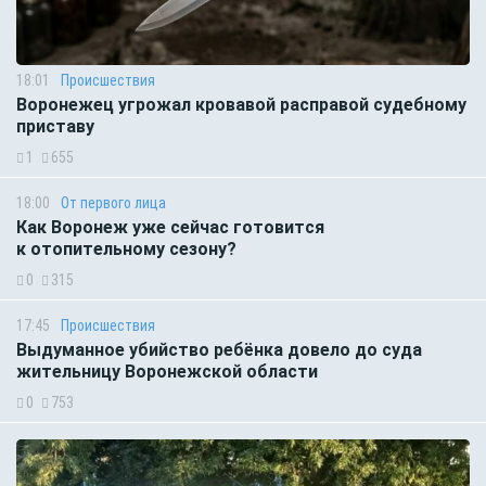
18:01
Происшествия
Воронежец угрожал кровавой расправой судебному
приставу
1
655
18:00
От первого лица
Как Воронеж уже сейчас готовится
к отопительному сезону?
0
315
17:45
Происшествия
Выдуманное убийство ребёнка довело до суда
жительницу Воронежской области
0
753