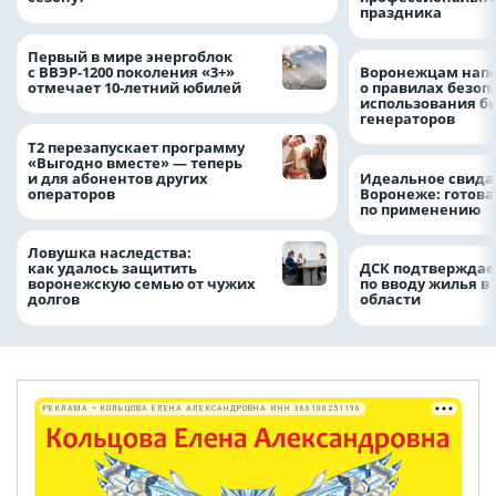
праздника
Первый в мире энергоблок
с ВВЭР-1200 поколения «3+»
Воронежцам нап
отмечает 10-летний юбилей
о правилах безоп
использования б
генераторов
Т2 перезапускает программу
«Выгодно вместе» — теперь
и для абонентов других
Идеальное свида
операторов
Воронеже: готова
по применению
Ловушка наследства:
как удалось защитить
ДСК подтверждае
воронежскую семью от чужих
по вводу жилья в
долгов
области
РЕКЛАМА • КОЛЬЦОВА ЕЛЕНА АЛЕКСАНДРОВНА ИНН 366100251196