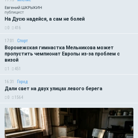
Евгений ШКРЫКИН
публицист
На Дусю надейся, а сам не болей
0
416
17:01
Спорт
Воронежская гимнастка Мельникова может
пропустить чемпионат Европы из-за проблем с
визой
1
451
16:31
Город
Дали свет на двух улицах левого берега
0
1564