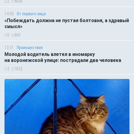
2
4668
14:00
От первого лица
«Побеждать должна не пустая болтовня, а здравый
смысл»
0
860
13:31
Происшествия
Молодой водитель влетел в иномарку
на воронежской улице: пострадали два человека
2
1832