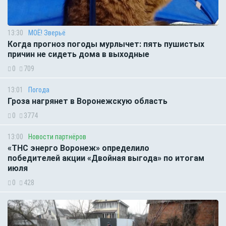
13:30
МОЁ! Зверьё
Когда прогноз погоды мурлычет: пять пушистых
причин не сидеть дома в выходные
0
709
13:01
Погода
Гроза нагрянет в Воронежскую область
0
3774
13:00
Новости партнёров
«ТНС энерго Воронеж» определило
победителей акции «Двойная выгода» по итогам
июля
0
428