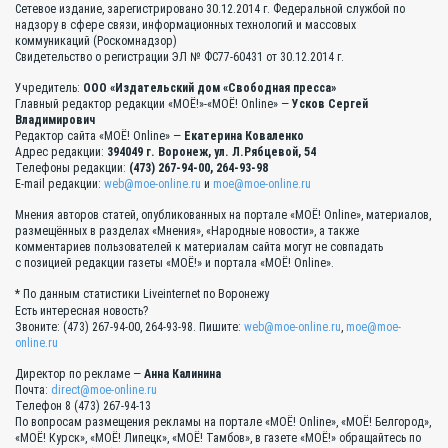
Сетевое издание, зарегистрировано 30.12.2014 г. Федеральной службой по
надзору в сфере связи, информационных технологий и массовых
коммуникаций (Роскомнадзор)
Свидетельство о регистрации ЭЛ № ФС77-60431 от 30.12.2014 г.
Учредитель:
ООО «Издательский дом «Свободная пресса»
Главный редактор редакции «МОЁ!»-«МОЁ! Online» —
Усков Сергей
Владимирович
Редактор сайта «МОЁ! Online» —
Екатерина Коваленко
Адрес редакции:
394049 г. Воронеж, ул. Л.Рябцевой, 54
Телефоны редакции:
(473) 267-94-00, 264-93-98
E-mail редакции:
web@moe-online.ru
и
moe@moe-online.ru
Мнения авторов статей, опубликованных на портале «МОЁ! Online», материалов,
размещённых в разделах «Мнения», «Народные новости», а также
комментариев пользователей к материалам сайта могут не совпадать
с позицией редакции газеты «МОЁ!» и портала «МОЁ! Online».
* По данным статистики Liveinternet по Воронежу
Есть интересная новость?
Звоните: (473) 267-94-00, 264-93-98. Пишите:
web@moe-online.ru
,
moe@moe-
online.ru
Директор по рекламе —
Анна Калинина
Почта:
direct@moe-online.ru
Телефон 8 (473) 267-94-13
По вопросам размещения рекламы на портале «МОЁ! Online», «МОЁ! Белгород»,
«МОЁ! Курск», «МОЁ! Липецк», «МОЁ! Тамбов», в газете «МОЁ!» обращайтесь по