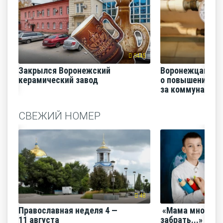
5445
Закрылся Воронежский
Воронежцам на
керамический завод
о повышении п
за коммунальные
СВЕЖИЙ НОМЕР
48
Православная неделя 4 —
«Мама много ра
11 августа
забрать...»