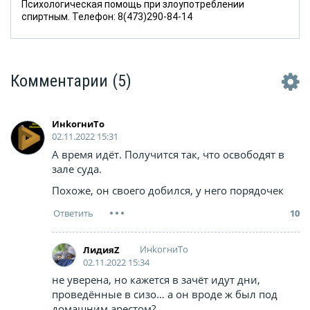
Психологическая помощь при злоупотреблении
спиртным. Телефон: 8(473)290-84-14
Комментарии
(5)
ИнkoгниTo
02.11.2022 15:31
А время идёт. Получится так, что освободят в
зале суда.
Похоже, он своего добился, у него порядочек
10
ИнkoгниTo
ЛидияZ
02.11.2022 15:34
не уверена, но кажется в зачёт идут дни,
проведённые в сизо… а он вроде ж был под
домашним арестом?