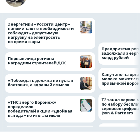
Как воронежцам 
Энергетики «Россети Центр»
оформить ДТП и н
напоминают о необходимости
пробку?
соблюдать допустимую
нагрузку на электросеть
во время жары
Предприятия рег
задолжали энерг
млрд рублей
Первые лица региона
наградили строителей ДСК
Капучино на орг
молоке может ста
«Побеждать должна не пустая
привычкой воро
болтовня, а здравый смысл»
Т2 занял первое 
«ТНС энерго Воронеж»
по набору беспла
определило
сервисов цифров
победителей акции «Двойная
Json & Partners
выгода» по итогам июля