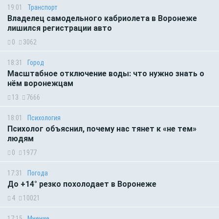
19:01
Транспорт
Владелец самодельного кабриолета в Воронеже
лишился регистрации авто
0
3062
18:31
Город
Масштабное отключение воды: что нужно знать о
нём воронежцам
13
7666
18:01
Психология
Психолог объяснил, почему нас тянет к «не тем»
людям
0
1977
17:31
Погода
До +14° резко похолодает в Воронеже
4
10021
17:15
Мнение