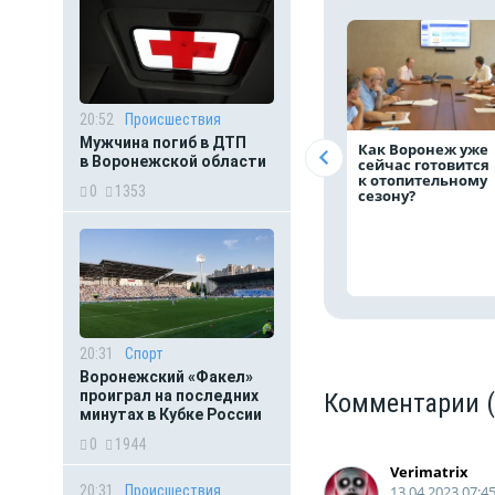
20:52
Происшествия
Мужчина погиб в ДТП
Как Воронеж уже
в Воронежской области
сейчас готовится
к отопительному
0
1353
сезону?
20:31
Спорт
Воронежский «Факел»
проиграл на последних
Комментарии
минутах в Кубке России
0
1944
Verimatrix
13.04.2023 07:4
20:31
Происшествия