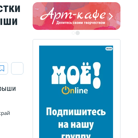
стки
рыши
ЭТО БЫЛО В АФГАН
Книга памяти воронежских
воинов-интернационалистов
крыши
край