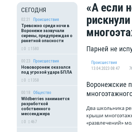
«А если 
СЕГОДНЯ
рискнули
02:21
Происшествия
Тревожно среди ночи в
многоэт
Воронеже зазвучали
сирены, предупреждая о
ракетной опасности
Парней не исп
0
1580
00:23
Происшествия
Происшествия
Нововоронеж оказался
13.04.2023 08:47
7
под угрозой удара БПЛА
0
1358
Воронежские п
многоэтажног
00:18
Общество
Wildberries занимается
разработкой
Два школьника ре
собственного
мессенджера
крыши многоэтажн
0
467
«развлечений» мо