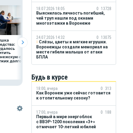
18.07.2026 18:05
0
13728
Выяснилась личность погибшей,
чей труп нашли под окнами
многоэтажки в Воронеже
24.07.2026 14:32
0
13075
ушка
В Воронеже
Воронежцам
Слёзы, цветы и мягкие игрушки.
едства:
наградили
напоминают
Воронежцы создали мемориал на
удалось
строителей
о правилах
месте гибели малыша от атаки
итить
накануне
безопасного
онежскую семью
профессионального
использования
БПЛА
ужих долгов
праздника
бытовых
генераторов
Будь в курсе
18:00, вчера
0
313
Как Воронеж уже сейчас готовится
к отопительному сезону?
17:00, вчера
0
188
Первый в мире энергоблок
с ВВЭР-1200 поколения «3+»
отмечает 10-летний юбилей