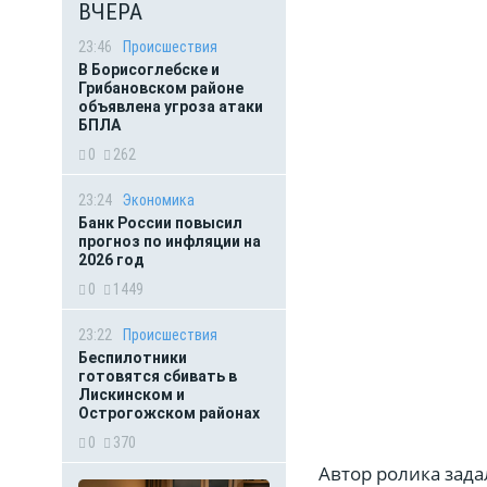
ВЧЕРА
23:46
Происшествия
В Борисоглебске и
Грибановском районе
объявлена угроза атаки
БПЛА
0
262
23:24
Экономика
Банк России повысил
прогноз по инфляции на
2026 год
0
1449
23:22
Происшествия
Беспилотники
готовятся сбивать в
Лискинском и
Острогожском районах
0
370
Автор ролика зада