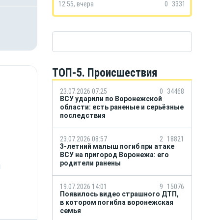
12:55, вчера
0
3331
ТОП-5. Происшествия
23.07.2026 07:25
0
34468
ВСУ ударили по Воронежской
области: есть раненые и серьёзные
последствия
23.07.2026 08:57
2
18821
3-летний малыш погиб при атаке
ВСУ на пригород Воронежа: его
родители ранены
м
19.07.2026 14:01
9
15076
Появилось видео страшного ДТП,
в котором погибла воронежская
семья