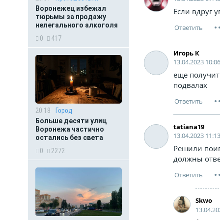
Воронежец избежал
Если вдруг у
тюрьмы за продажу
нелегального алкоголя
0
417
Игорь К
13.04.2023 10:0
еще получит
подвалах
20:18
Город
Больше десяти улиц
tatiana19
Воронежа частично
13.04.2023 11:1
остались без света
Решили поиг
0
2272
должны отве
Skwo
13.04.20