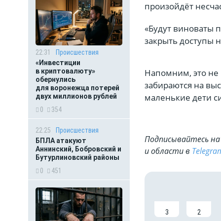
произойдёт несчас
«Будут виноваты 
закрыть доступы н
22:31
Происшествия
«Инвестиции
Напомним, это не
в криптовалюту»
обернулись
забираются на выс
для воронежца потерей
маленькие дети си
двух миллионов рублей
0
354
22:25
Происшествия
Подписывайтесь на 
БПЛА атакуют
Аннинский, Бобровский и
и области в
Telegra
Бутурлиновский районы
0
451
3
2