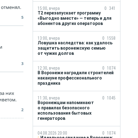
 отменял.
15:00, вчера
0
341
Т2 перезапускает программу
5
«Выгодно вместе» — теперь и для
абонентов других операторов
13:00, вчера
0
1558
Ловушка наследства: как удалось
и
защитить воронежскую семью
от чужих долгов
3
12:30, вчера
0
1074
В Воронеже наградили строителей
накануне профессионального
праздника
за них
11:30, вчера
0
1045
иветом.
Воронежцам напоминают
о правилах безопасного
2
использования бытовых
генераторов
04.08.2026 20:00
0
1074
Идеальное свидание в Воронеже: