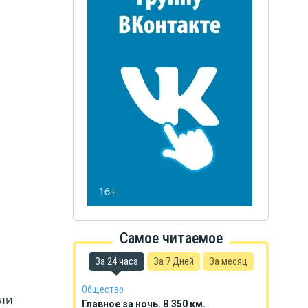
Самое читаемое
За 24 часа
За 7 Дней
За месяц
Общество
сли
Главное за ночь. В 350 км.