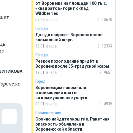
от Воронежа на площади 100 тыс.
«квадратов» горит склад
Wildberries
ожет
07:03, вчера
0
15670
Погода
Дожди накроют Воронеж после
аномальной жары
жцы
13:01, вчера
3
12334
где
Погода
Резкое похолодание придёт в
Воронеж после 35-градусной жары
 ШИТИКОВА
19:01, вчера
2
9651
Город
Воронежа
Воронежцам напомнили
о повышении платы
за коммунальные услуги
08:01, вчера
9
4935
Происшествия
Срочно найдите укрытие. Ракетная
опасность объявлена в
Воронежской области