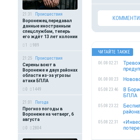
21:31
Происшествия
КОММЕНТИ
Воронежец передавал
данные иностранным
спецслужбам, теперь
его ждёт 13 лет колонии
1
989
ЧИТАЙТЕ ТАКЖЕ
21:25
Происшествия
Тревож
06.08 02:21
Сирены воют в
предуп
Воронеже и двух районах
области из-за угрозы
Новово
06.08 00:23
атаки БПЛА
В Бори
0
1449
05.08 23:46
БПЛА
21:01
Погода
Беспил
05.08 23:22
Прогноз погоды в
района
Воронеже на четверг, 6
августа
«Инвес
05.08 22:31
потере
0
2804