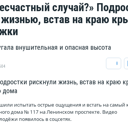
несчастный случай?» Подро
 жизнью, встав на краю к
ажки
угала внушительная и опасная высота
8
604
одростки рискнули жизнь, встав на краю 
о дома
шили испытать острые ощущения и встать на самый 
ого дома № 117 на Ленинском проспекте. Видео
лодёжи появилось в соцсетях.