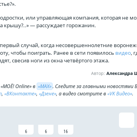
тье?».
подростки, или управляющая компания, которая не м
а крышу?..» — рассуждает горожанин.
 первый случай, когда несовершеннолетние вороне
оту, чтобы поиграть. Ранее в сети появилось
видео
, 
дят, свесив ноги из окна четвёртого этажа.
Автор:
Александра
«МОЁ! Online» в
«МАХ»
. Cледите за главными новостями 
m
,
«ВКонтакте»
,
«Дзене»
, а видео смотрите в
«VK Видео»
.
6
6
16