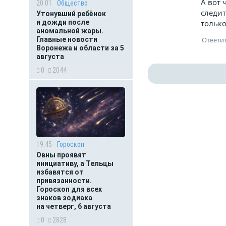
А вот 
20:01
Общество
следит
Утонувший ребёнок
тольк
и дожди после
аномальной жары.
Главные новости
Воронежа и области за 5
августа
0
2044
19:45
Гороскоп
Овны проявят
инициативу, а Тельцы
избавятся от
привязанности.
Гороскоп для всех
знаков зодиака
на четверг, 6 августа
0
2828