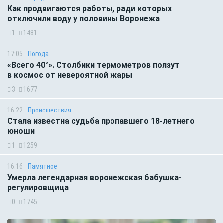
Как продвигаются работы, ради которых
отключили воду у половины Воронежа
1
1481
17:05
Погода
«Всего 40°». Столбики термометров ползут
в космос от невероятной жары
3
1677
16:22
Происшествия
Стала известна судьба пропавшего 18-летнего
юноши
1
1259
16:16
Памятное
Умерла легендарная воронежская бабушка-
регулировщица
0
1745