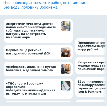
Что происходит на месте работ, оставивших
без воды половину Воронежа
Как воронежцам 
Энергетики «Россети Центр»
оформить ДТП и н
напоминают о необходимости
пробку?
соблюдать допустимую
нагрузку на электросеть
во время жары
Предприятия рег
задолжали энерг
млрд рублей
Первые лица региона
наградили строителей ДСК
Капучино на орг
молоке может ста
«Побеждать должна не пустая
привычкой воро
болтовня, а здравый смысл»
Т2 занял первое 
«ТНС энерго Воронеж»
по набору беспла
определило
сервисов цифров
победителей акции «Двойная
Json & Partners
выгода» по итогам июля