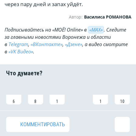
через пару дней и запах уйдёт.
Автор:
Василиса РОМАНОВА
Подписывайтесь на «МОЁ! Online» в
«МАХ»
. Cледите
за главными новостями Воронежа и области
в
Telegram
,
«ВКонтакте»
,
«Дзене»
, а видео смотрите
в
«VK Видео»
.
6
8
1
1
10
КОММЕНТИРОВАТЬ