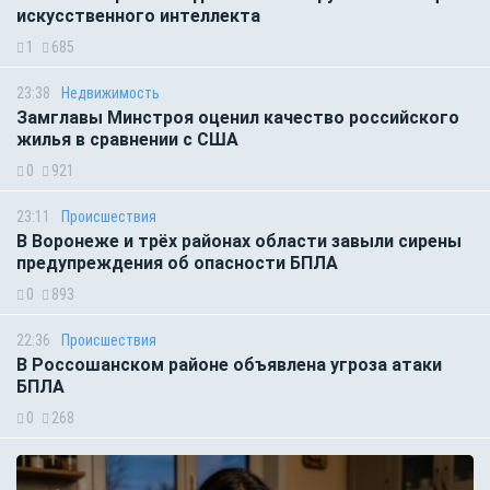
искусственного интеллекта
1
685
23:38
Недвижимость
Замглавы Минстроя оценил качество российского
жилья в сравнении с США
0
921
23:11
Происшествия
В Воронеже и трёх районах области завыли сирены
предупреждения об опасности БПЛА
0
893
22:36
Происшествия
В Россошанском районе объявлена угроза атаки
БПЛА
0
268