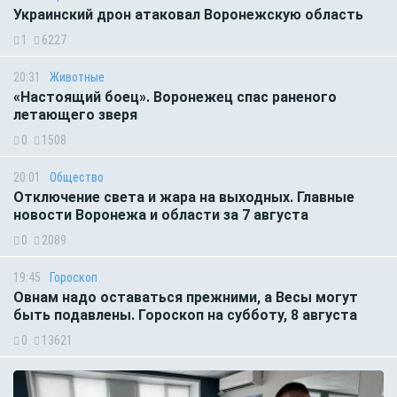
Украинский дрон атаковал Воронежскую область
1
6227
20:31
Животные
«Настоящий боец». Воронежец спас раненого
летающего зверя
0
1508
20:01
Общество
Отключение света и жара на выходных. Главные
новости Воронежа и области за 7 августа
0
2089
19:45
Гороскоп
Овнам надо оставаться прежними, а Весы могут
быть подавлены. Гороскоп на субботу, 8 августа
0
13621