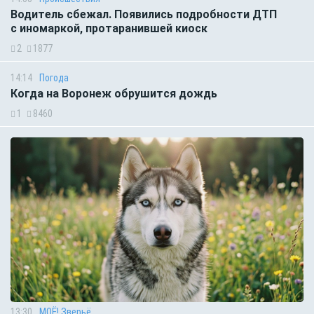
Водитель сбежал. Появились подробности ДТП
с иномаркой, протаранившей киоск
2
1877
14:14
Погода
Когда на Воронеж обрушится дождь
1
8460
13:30
МОЁ! Зверьё