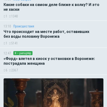
Какие собаки на самом деле ближе к волку? И это
не хаски
1
1340
13:10
Происшествия
Что происходит на месте работ, оставивших
без воды половину Воронежа
1
5141
12:47
Я – репортёр
«Форд» влетел в киоск у остановки в Воронеже:
пострадала женщина
6
2367