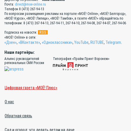
Почта:
direct@moe-online.ru
Телефон 8 (473) 267-94-13
По вопросам размещения рекламы на портале «МОЁ! Online», «МОЁ! Белгород»,
«МОЁ! Курск», «МОЁ! Липецк», «МОЁ! Тамбов», в газете «МОЁ!» обращайтесь по
телефонам: 8 (473) 267-94-13, 267-94-11, 267-94-10, 267-94-08, 267-94-07, 267-94-06
RSS
Подписка на новости:
«МОЁ! Online» в сети:
«Дзен»
,
«ВКонтакте»
,
«Одноклассники»
,
YouTube
,
RUTUBE
,
Telegram
.
Наши партнёры:
Альянс руководителей
Типография «Прайм Принт Воронеж»
региональных СМИ России
Цифровая газета «МОЁ! Плюс»
О нас
Обратная связь
Сад и огород: что делать летом на даче