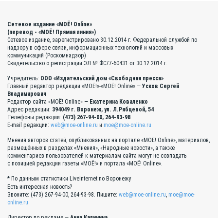
Сетевое издание «МОЁ! Online»
(перевод - «МОЁ! Прямая линия»)
Сетевое издание, зарегистрировано 30.12.2014 г. Федеральной службой по
надзору в сфере связи, информационных технологий и массовых
коммуникаций (Роскомнадзор)
Свидетельство о регистрации ЭЛ № ФС77-60431 от 30.12.2014 г.
Учредитель:
ООО «Издательский дом «Свободная пресса»
Главный редактор редакции «МОЁ!»-«МОЁ! Online» —
Усков Сергей
Владимирович
Редактор сайта «МОЁ! Online» —
Екатерина Коваленко
Адрес редакции:
394049 г. Воронеж, ул. Л.Рябцевой, 54
Телефоны редакции:
(473) 267-94-00, 264-93-98
E-mail редакции:
web@moe-online.ru
и
moe@moe-online.ru
Мнения авторов статей, опубликованных на портале «МОЁ! Online», материалов,
размещённых в разделах «Мнения», «Народные новости», а также
комментариев пользователей к материалам сайта могут не совпадать
с позицией редакции газеты «МОЁ!» и портала «МОЁ! Online».
* По данным статистики Liveinternet по Воронежу
Есть интересная новость?
Звоните: (473) 267-94-00, 264-93-98. Пишите:
web@moe-online.ru
,
moe@moe-
online.ru
Директор по рекламе —
Анна Калинина