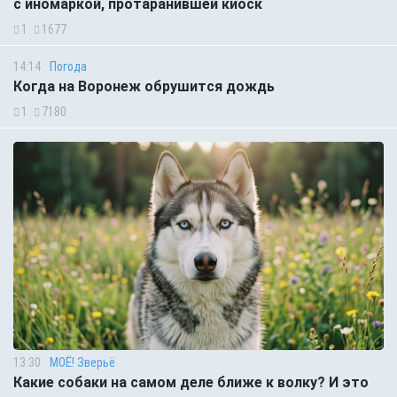
с иномаркой, протаранившей киоск
1
1677
14:14
Погода
Когда на Воронеж обрушится дождь
1
7180
13:30
МОЁ! Зверьё
Какие собаки на самом деле ближе к волку? И это