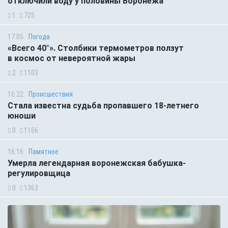
отключили воду у половины Воронежа
1
725
17:05
Погода
«Всего 40°». Столбики термометров ползут
в космос от невероятной жары
2
1103
16:22
Происшествия
Стала известна судьба пропавшего 18-летнего
юноши
0
1166
16:16
Памятное
Умерла легендарная воронежская бабушка-
регулировщица
0
1363