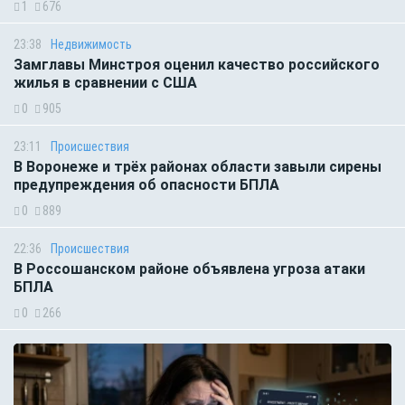
1
676
23:38
Недвижимость
Замглавы Минстроя оценил качество российского
жилья в сравнении с США
0
905
23:11
Происшествия
В Воронеже и трёх районах области завыли сирены
предупреждения об опасности БПЛА
0
889
22:36
Происшествия
В Россошанском районе объявлена угроза атаки
БПЛА
0
266