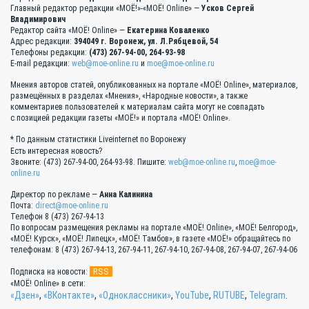
Главный редактор редакции «МОЁ!»-«МОЁ! Online» —
Усков Сергей
Владимирович
Редактор сайта «МОЁ! Online» —
Екатерина Коваленко
Адрес редакции:
394049 г. Воронеж, ул. Л.Рябцевой, 54
Телефоны редакции:
(473) 267-94-00, 264-93-98
E-mail редакции:
web@moe-online.ru
и
moe@moe-online.ru
Мнения авторов статей, опубликованных на портале «МОЁ! Online», материалов,
размещённых в разделах «Мнения», «Народные новости», а также
комментариев пользователей к материалам сайта могут не совпадать
с позицией редакции газеты «МОЁ!» и портала «МОЁ! Online».
* По данным статистики Liveinternet по Воронежу
Есть интересная новость?
Звоните: (473) 267-94-00, 264-93-98. Пишите:
web@moe-online.ru
,
moe@moe-
online.ru
Директор по рекламе —
Анна Калинина
Почта:
direct@moe-online.ru
Телефон 8 (473) 267-94-13
По вопросам размещения рекламы на портале «МОЁ! Online», «МОЁ! Белгород»,
«МОЁ! Курск», «МОЁ! Липецк», «МОЁ! Тамбов», в газете «МОЁ!» обращайтесь по
телефонам: 8 (473) 267-94-13, 267-94-11, 267-94-10, 267-94-08, 267-94-07, 267-94-06
RSS
Подписка на новости:
«МОЁ! Online» в сети:
«Дзен»
,
«ВКонтакте»
,
«Одноклассники»
,
YouTube
,
RUTUBE
,
Telegram
.