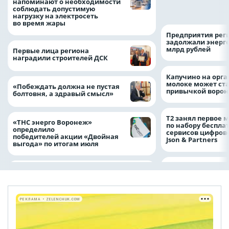
оформить ДТП и н
напоминают о необходимости
пробку?
соблюдать допустимую
нагрузку на электросеть
во время жары
Предприятия рег
задолжали энерг
млрд рублей
Первые лица региона
наградили строителей ДСК
Капучино на орг
молоке может ста
«Побеждать должна не пустая
привычкой воро
болтовня, а здравый смысл»
Т2 занял первое 
«ТНС энерго Воронеж»
по набору беспла
определило
сервисов цифров
победителей акции «Двойная
Json & Partners
выгода» по итогам июля
РЕКЛАМА • ZELENCHUK.COM