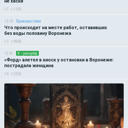
не хаски
1
1105
13:10
Происшествия
Что происходит на месте работ, оставивших
без воды половину Воронежа
1
4930
12:47
Я – репортёр
«Форд» влетел в киоск у остановки в Воронеже:
пострадала женщина
6
2236