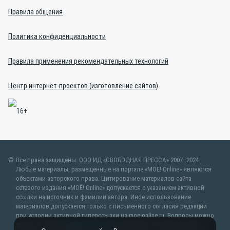
Правила общения
Политика конфиденциальности
Правила применения рекомендательных технологий
Центр интернет-проектов (изготовление сайтов)
Все права защищены. ООО ИД «СВОБОДНАЯ ПРЕССА» 2007–2024.
Любые материалы, размещенные на портале «МОЁ! Online» являются
объектами авторского права. Цитирование материалов сайта
сетевого издания «МОЁ! Online» допускается с указанием активной
ссылки на источник и фамилии автора. Иное использование
материалов допускается только с письменного согласия редакции
при условии активной гиперссылки на moe-online.ru. Вопросы можно
задать по адресу
web@moe-online.ru
. В рубрике «От первого лица»