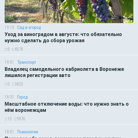
19:10
Сад и огород
Уход за виноградом в августе: что обязательно
нужно сделать до сбора урожая
0
4578
19:01
Транспорт
Владелец самодельного кабриолета в Воронеже
лишился регистрации авто
0
3825
18:31
Город
Масштабное отключение воды: что нужно знать о
нём воронежцам
15
9976
18:01
Психология