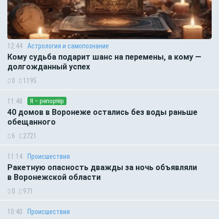
12:44
Астрология и самопознание
Кому судьба подарит шанс на перемены, а кому —
долгожданный успех
0
1195
11:48
Я – репортёр
40 домов в Воронеже остались без воды раньше
обещанного
6
2721
11:14
Происшествия
Ракетную опасность дважды за ночь объявляли
в Воронежской области
0
971
10:40
Происшествия